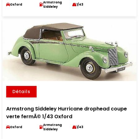
Armstrong
Oxford
1/43
Siddeley
Détails
Armstrong Siddeley Hurricane drophead coupe
verte fermÃ© 1/43 Oxford
Armstrong
Oxford
1/43
Siddeley