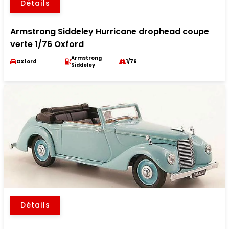
Détails
Armstrong Siddeley Hurricane drophead coupe
verte 1/76 Oxford
Armstrong
Oxford
1/76
Siddeley
Détails