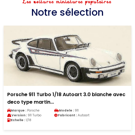
Les voitures miniatures populaires
Notre sélection
Porsche 911 RWB 1/64 Tarmac Works rose 1:64
Marque :
Porsche
Modele :
911
Version :
911 RWB
Fabricant :
Tarmac Works
Echelle :
1/64