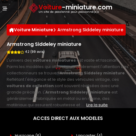
Panneau de gestion des cookies
Voiture
-miniature.com
Un site de passionné pour passionné(e)s
Voiture Miniature
Armstrong Siddeley miniature
Armstrong Siddeley miniature
4.2 (99 avis)
L'univers des
voitures miniatures
est vaste et fascinant.
Parmi les modèles qui attirent particulièrement l'attention des
collectionneurs se trouve l'
Armstrong Siddeley miniature
.
Reflétant l'élégance et le style des véhicules vintage, ces
voitures de collection
sont souvent réalisées avec une
grande précision. L'
Armstrong Siddeley miniature
est
généralement fabriquée en métal ou en résine, des
matériaux qui assurent robustesse et ...
Lire la suite
ACCES DIRECT AUX MODELES
Hurricane
(6)
Lancaster
(4)