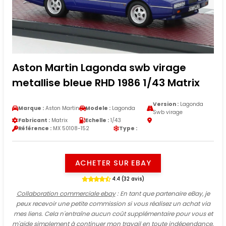
Aston Martin Lagonda swb virage
metallise bleue RHD 1986 1/43 Matrix
Version :
Lagonda
Marque :
Aston Martin
Modele :
Lagonda
Swb virage
Fabricant :
Matrix
Echelle :
1/43
Référence :
MX 50108-152
Type :
ACHETER SUR EBAY
4.4 (32 avis)
Collaboration commerciale ebay
: En tant que partenaire eBay, je
peux recevoir une petite commission si vous réalisez un achat via
mes liens. Cela n'entraîne aucun coût supplémentaire pour vous et
m'aide simplement à continuer mon travail en toute indépendance.