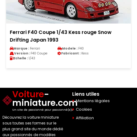
Ferrari F40 Coupe 1/43 Kess rouge Snow
Drifting Japan 1993
Marque :
Ferrari
Modele :
F40
Version :
F40 Coupe
Fabricant :
Kess
Echelle :
1/43
Voiture
-
Liens utiles
miniature.com
Mentions légales
Cookies
Un site de passionné pour passionné(e)s
Découvrez la voiture miniature
Affiliation
sous toutes ses formes sur le
plus grand site du monde dédié
aux passionnés de modèles