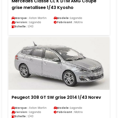
Mercedes Classe CL K DTM AMG Coupe
grise metallisee 1/43 Kyosho
Marque :
Aston Martin
Modele :
Lagonda
Version :
Lagonda
Fabricant :
Matrix
Echelle :
1/43
Peugeot 308 GT SW grise 2014 1/43 Norev
Marque :
Aston Martin
Modele :
Lagonda
Version :
Lagonda
Fabricant :
Matrix
Echelle :
1/43