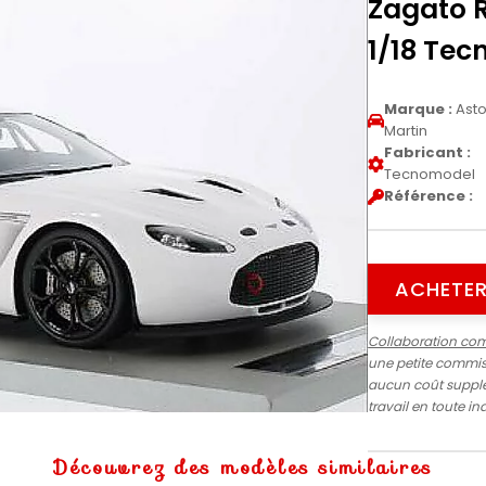
Zagato 
1/18 Te
Marque :
Ast
Martin
Fabricant :
Tecnomodel
Référence :
ACHETER
Collaboration co
une petite commiss
aucun coût supplé
travail en toute 
Découvrez des modèles similaires