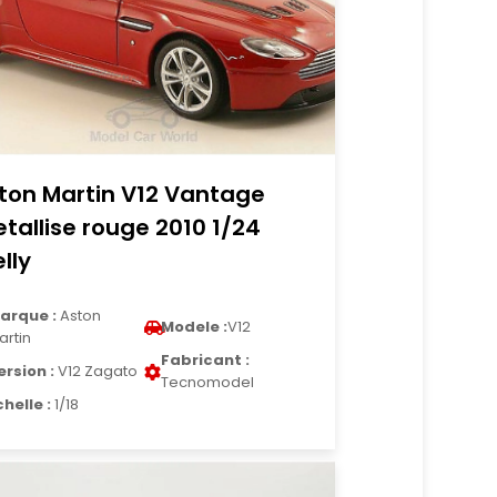
ton Martin V12 Vantage
tallise rouge 2010 1/24
lly
arque :
Aston
Modele :
V12
artin
Fabricant :
ersion :
V12 Zagato
Tecnomodel
chelle :
1/18