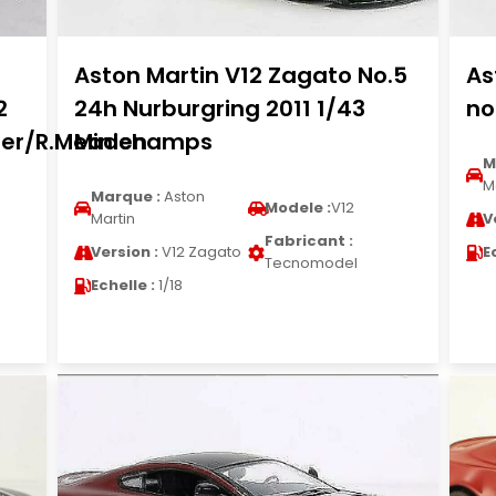
Aston Martin V12 Zagato No.5
As
2
24h Nurburgring 2011 1/43
no
uer/R.Meaden
Minichamps
M
M
Marque :
Aston
Modele :
V12
Martin
V
Fabricant :
Version :
V12 Zagato
E
Tecnomodel
Echelle :
1/18