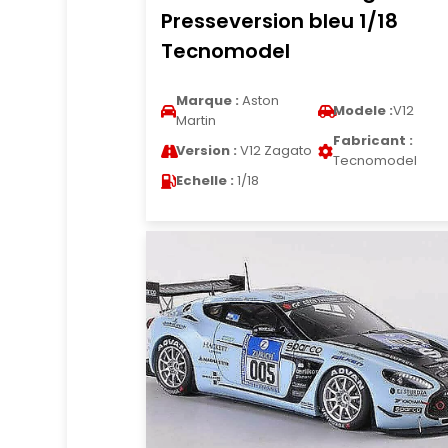
Presseversion bleu 1/18
Tecnomodel
Marque :
Aston
Modele :
V12
Martin
Fabricant :
Version :
V12 Zagato
Tecnomodel
Echelle :
1/18