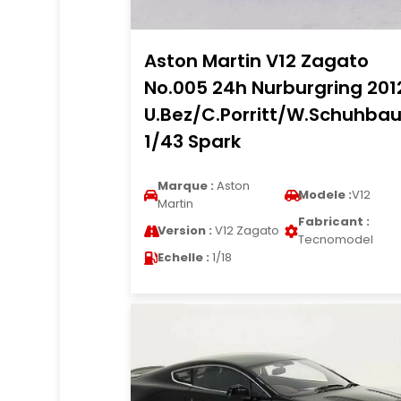
Aston Martin V12 Zagato
No.005 24h Nurburgring 201
U.Bez/C.Porritt/W.Schuhba
1/43 Spark
Marque :
Aston
Modele :
V12
Martin
Fabricant :
Version :
V12 Zagato
Tecnomodel
Echelle :
1/18