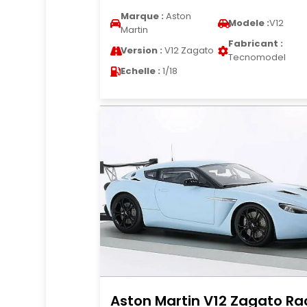
Marque :
Aston
Modele :
V12
Martin
Fabricant :
Version :
V12 Zagato
Tecnomodel
Echelle :
1/18
Aston Martin V12 Zagato Ra