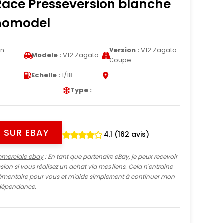
Race Presseversion blanche
cnomodel
on
Version :
V12 Zagato
Modele :
V12 Zagato
Coupe
Echelle :
1/18
Type :
 SUR EBAY
4.1 (162 avis)
mmerciale ebay
: En tant que partenaire eBay, je peux recevoir
ion si vous réalisez un achat via mes liens. Cela n'entraîne
mentaire pour vous et m'aide simplement à continuer mon
indépendance.