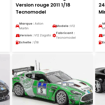
Version rouge 2011 1/18
24
Tecnomodel
Mi
Marque :
Aston
M
Modele :
V12
Martin
M
Fabricant :
Version :
V12 Zagato
V
Tecnomodel
Echelle :
1/18
E