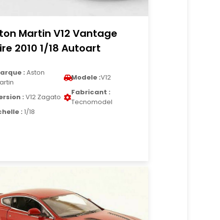
ton Martin V12 Vantage
ire 2010 1/18 Autoart
arque :
Aston
Modele :
V12
artin
Fabricant :
ersion :
V12 Zagato
Tecnomodel
chelle :
1/18