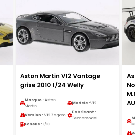
Aston Martin V12 Vantage
As
grise 2010 1/24 Welly
No
M.
Marque :
Aston
AU
Modele :
V12
Martin
Fabricant :
Version :
V12 Zagato
Tecnomodel
M
Echelle :
1/18
M
V