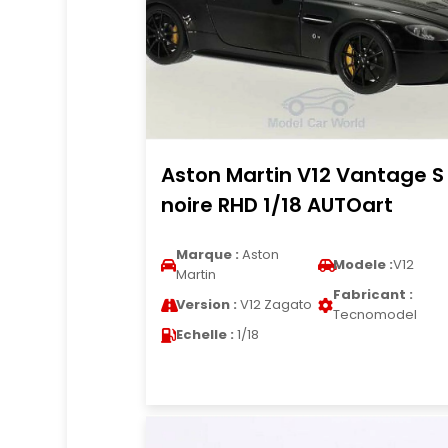
Aston Martin V12 Vantage S
noire RHD 1/18 AUTOart
Marque :
Aston
Modele :
V12
Martin
Fabricant :
Version :
V12 Zagato
Tecnomodel
Echelle :
1/18