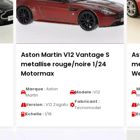
Aston Martin V12 Vantage S
As
metallise rouge/noire 1/24
me
Motormax
We
Marque :
Aston
M
Modele :
V12
Martin
M
Fabricant :
Version :
V12 Zagato
V
Tecnomodel
Echelle :
1/18
E