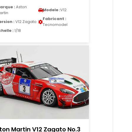
arque :
Aston
Modele :
V12
artin
Fabricant :
ersion :
V12 Zagato
Tecnomodel
chelle :
1/18
ton Martin V12 Zagato No.3