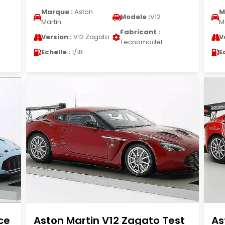
Marque :
Aston
M
Modele :
V12
Martin
M
Fabricant :
Version :
V12 Zagato
V
Tecnomodel
Echelle :
1/18
E
ce
Aston Martin V12 Zagato Test
As