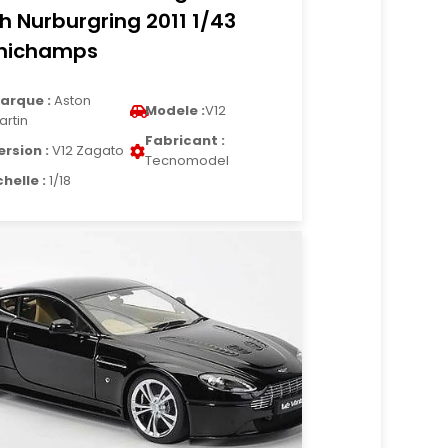
h Nurburgring 2011 1/43
nichamps
arque :
Aston
Modele :
V12
artin
Fabricant :
ersion :
V12 Zagato
Tecnomodel
chelle :
1/18