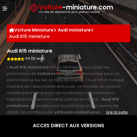
Panneau de gestion des cookies
Voiture
-miniature.com
Un site de passionné pour passionné(e)s
Voiture Miniature
Audi miniature
Audi R15 miniature
Audi R15 miniature
4.6 (32 avis)
L'
Audi R15 miniature
est un véritable joyau pour les
passionnés de
voitures miniatures
. Reconnue pour sa
performance sur les circuits de course, l'Audi R15 a marqué
l'histoire de l'automobile et trouver ce modèle en version
réduite est un rêve pour de nombreux collectionneurs.
Fabriquée souvent en métal, parfois en résine, l'
Audi R15
miniature
est prisée pour sa précision et son niveau de
détail. Les amateurs de
véhicules miniatures
...
Lire la suite
ACCES DIRECT AUX VERSIONS