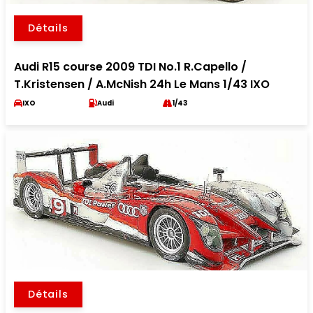
Détails
Audi R15 course 2009 TDI No.1 R.Capello /
T.Kristensen / A.McNish 24h Le Mans 1/43 IXO
IXO
Audi
1/43
Détails