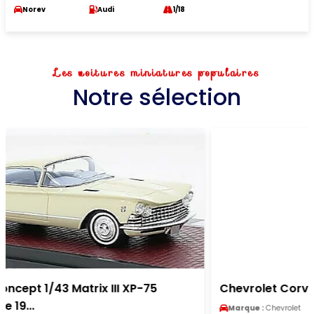
Norev
Audi
1/18
Les voitures miniatures populaires
Notre sélection
Chevrolet Corvair Coupe 1/18 Sun Star grise 1963
Marque :
Chevrolet
Modele :
Corvair