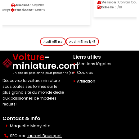
Version :
Corvair Coupe
Fabricant :
Sun Star
Echelle :
1/18
Audi R15 Ixo
Audi R15 Ixo 1/43
Voiture
-
Liens utiles
miniature.com
Mentions légales
Cookies
Un site de passionné pour passionné(e)s
Découvrez la voiture miniature
Affiliation
sous toutes ses formes sur le
plus grand site du monde dédié
aux passionnés de modèles
réduits !
Contact & Info
Maquette Mobylette
SEO par
Laurent Bousquet