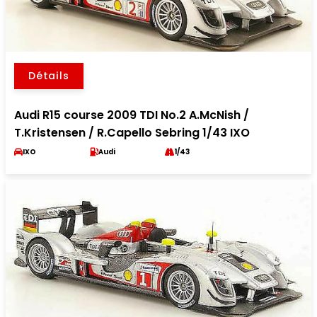
Détails
Audi R15 course 2009 TDI No.2 A.McNish /
T.Kristensen / R.Capello Sebring 1/43 IXO
IXO
Audi
1/43