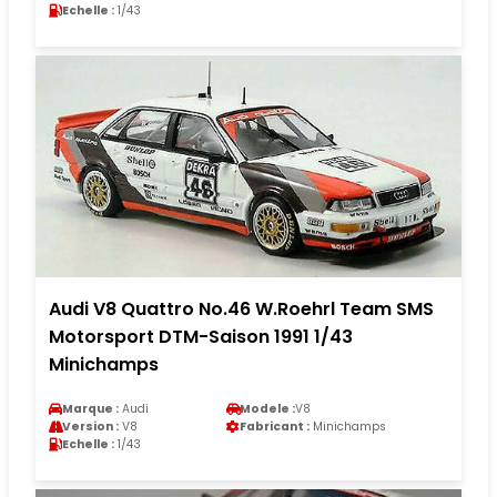
Echelle :
1/43
Audi V8 Quattro No.46 W.Roehrl Team SMS
Motorsport DTM-Saison 1991 1/43
Minichamps
Marque :
Audi
Modele :
V8
Version :
V8
Fabricant :
Minichamps
Echelle :
1/43