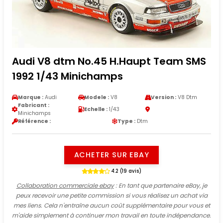
Audi V8 dtm No.45 H.Haupt Team SMS
1992 1/43 Minichamps
Marque :
Audi
Modele :
V8
Version :
V8 Dtm
Fabricant :
Echelle :
1/43
Minichamps
Référence :
Type :
Dtm
ACHETER SUR EBAY
4.2 (19 avis)
Collaboration commerciale ebay
: En tant que partenaire eBay, je
peux recevoir une petite commission si vous réalisez un achat via
mes liens. Cela n'entraîne aucun coût supplémentaire pour vous et
m'aide simplement à continuer mon travail en toute indépendance.