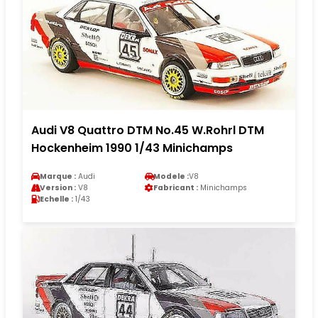
Audi V8 Quattro DTM No.45 W.Rohrl DTM
Hockenheim 1990 1/43 Minichamps
Marque :
Audi
Modele :
V8
Version :
V8
Fabricant :
Minichamps
Echelle :
1/43