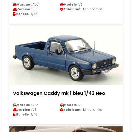
Marque :
Audi
Modele :
V8
Version :
V8
Fabricant :
Minichamps
Echelle :
1/43
Volkswagen Caddy mk 1 bleu 1/43 Neo
Marque :
Audi
Modele :
V8
Version :
V8
Fabricant :
Minichamps
Echelle :
1/43