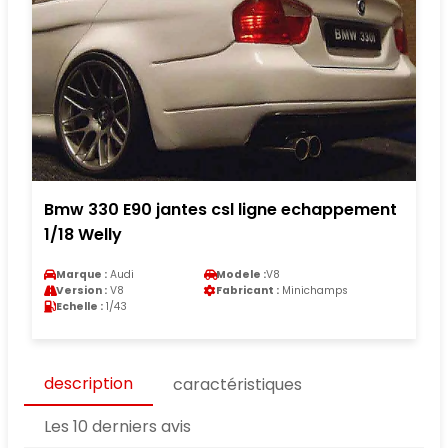
Bmw 330 E90 jantes csl ligne echappement
1/18 Welly
Marque :
Audi
Modele :
V8
Version :
V8
Fabricant :
Minichamps
Echelle :
1/43
description
caractéristiques
Les 10 derniers avis