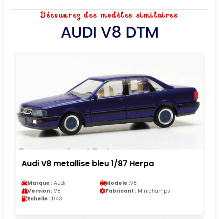
Découvrez des modèles similaires
AUDI V8 DTM
Audi V8 metallise bleu 1/87 Herpa
Marque :
Audi
Modele :
V8
Version :
V8
Fabricant :
Minichamps
Echelle :
1/43