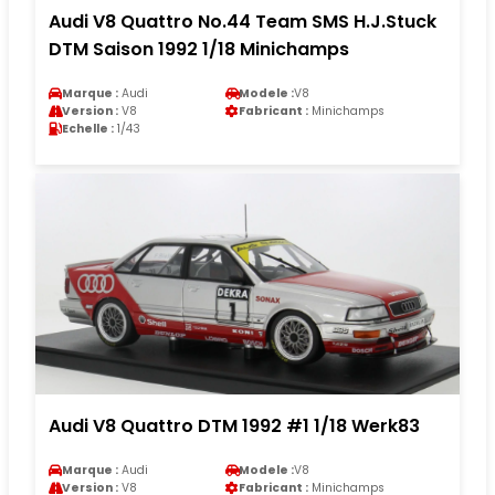
Audi V8 Quattro No.44 Team SMS H.J.Stuck
DTM Saison 1992 1/18 Minichamps
Marque :
Audi
Modele :
V8
Version :
V8
Fabricant :
Minichamps
Echelle :
1/43
Audi V8 Quattro DTM 1992 #1 1/18 Werk83
Marque :
Audi
Modele :
V8
Version :
V8
Fabricant :
Minichamps