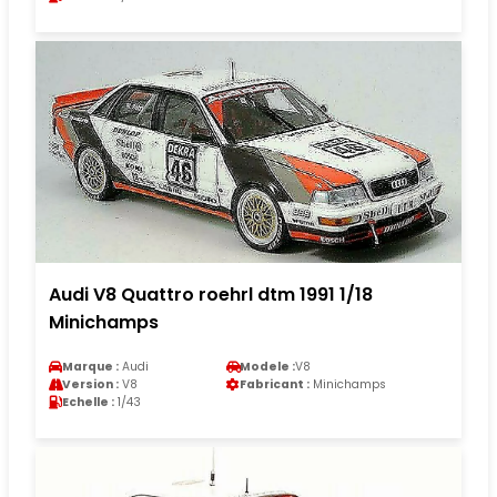
Audi V8 Quattro roehrl dtm 1991 1/18
Minichamps
Marque :
Audi
Modele :
V8
Version :
V8
Fabricant :
Minichamps
Echelle :
1/43