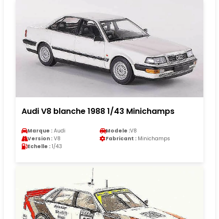
Audi V8 blanche 1988 1/43 Minichamps
Marque :
Audi
Modele :
V8
Version :
V8
Fabricant :
Minichamps
Echelle :
1/43