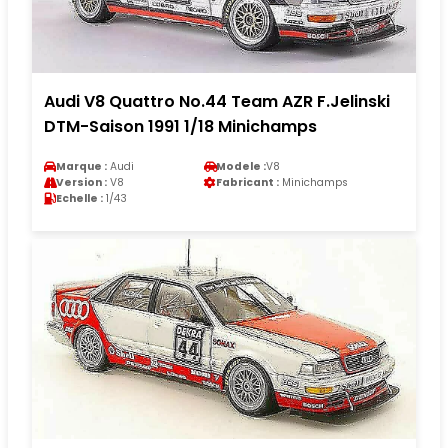
Audi V8 Quattro No.44 Team AZR F.Jelinski
DTM-Saison 1991 1/18 Minichamps
Marque :
Audi
Modele :
V8
Version :
V8
Fabricant :
Minichamps
Echelle :
1/43