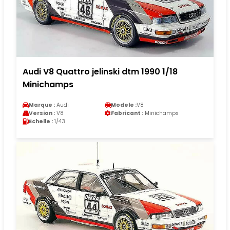
Audi V8 Quattro jelinski dtm 1990 1/18
Minichamps
Marque :
Audi
Modele :
V8
Version :
V8
Fabricant :
Minichamps
Echelle :
1/43