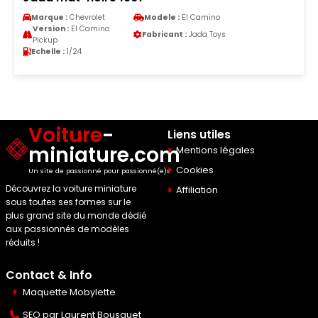
Marque :
Chevrolet
Modele :
El Camino
Version :
El Camino
Fabricant :
Jada Toys
Pickup
Echelle :
1/24
Voiture
-
Liens utiles
miniature.com
Mentions légales
Cookies
Un site de passionné pour passionné(e)s
Découvrez la voiture miniature
Affiliation
sous toutes ses formes sur le
plus grand site du monde dédié
aux passionnés de modèles
réduits !
Contact & Info
Maquette Mobylette
SEO par
Laurent Bousquet