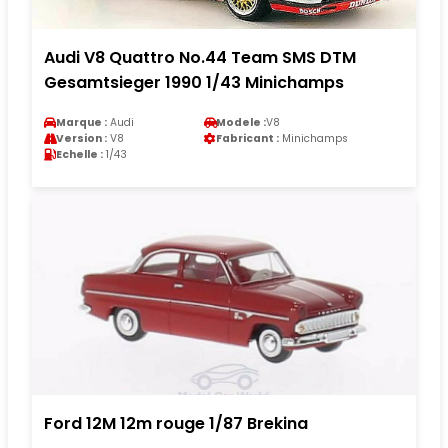
Audi V8 Quattro No.44 Team SMS DTM
Gesamtsieger 1990 1/43 Minichamps
Marque :
Audi
Modele :
V8
Version :
V8
Fabricant :
Minichamps
Echelle :
1/43
Ford 12M 12m rouge 1/87 Brekina