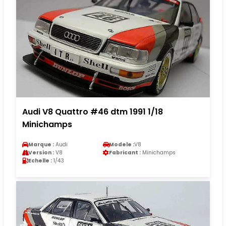
Audi V8 Quattro #46 dtm 1991 1/18
Minichamps
Marque :
Audi
Modele :
V8
Version :
V8
Fabricant :
Minichamps
Echelle :
1/43