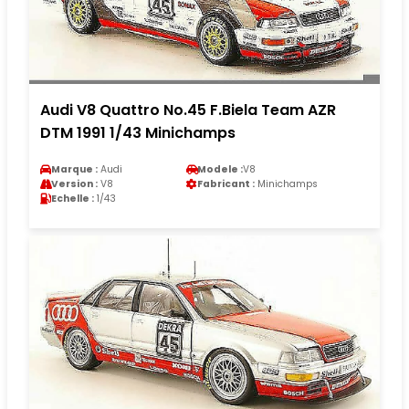
Audi V8 Quattro No.45 F.Biela Team AZR
DTM 1991 1/43 Minichamps
Marque :
Audi
Modele :
V8
Version :
V8
Fabricant :
Minichamps
Echelle :
1/43