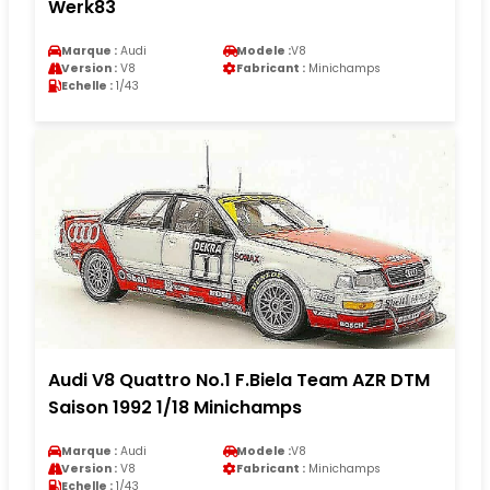
Werk83
Marque :
Audi
Modele :
V8
Version :
V8
Fabricant :
Minichamps
Echelle :
1/43
Audi V8 Quattro No.1 F.Biela Team AZR DTM
Saison 1992 1/18 Minichamps
Marque :
Audi
Modele :
V8
Version :
V8
Fabricant :
Minichamps
Echelle :
1/43