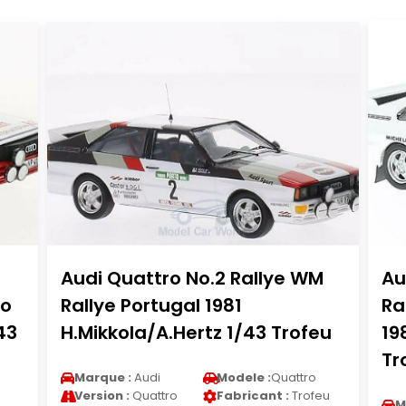
Audi Quattro No.2 Rallye WM
Au
lo
Rallye Portugal 1981
Ra
43
H.Mikkola/A.Hertz 1/43 Trofeu
19
Tr
Marque :
Audi
Modele :
Quattro
Version :
Quattro
Fabricant :
Trofeu
M