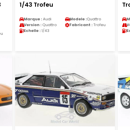
3
1/43 Trofeu
Tr
Marque :
Audi
Modele :
Quattro
M
Version :
Quattro
Fabricant :
Trofeu
V
Echelle :
1/43
E
eu