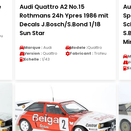
e
Audi Quattro A2 No.15
Au
Rothmans 24h Ypres 1986 mit
Sp
Decals J.Bosch/S.Bond 1/18
Sc
Sun Star
S.
eu
Mi
Marque :
Audi
Modele :
Quattro
Version :
Quattro
Fabricant :
Trofeu
M
Echelle :
1/43
V
E