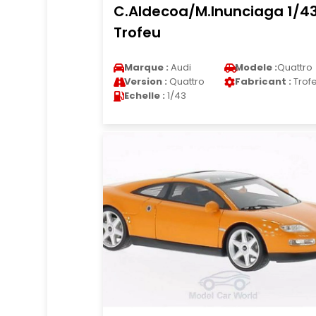
C.Aldecoa/M.Inunciaga 1/4
Trofeu
Marque :
Audi
Modele :
Quattro
Version :
Quattro
Fabricant :
Trof
Echelle :
1/43