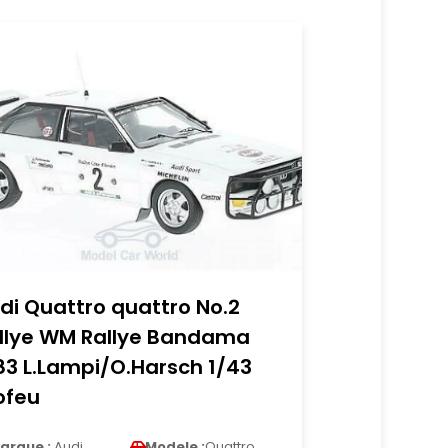
di Quattro quattro No.2
llye WM Rallye Bandama
83 L.Lampi/O.Harsch 1/43
ofeu
arque :
Audi
Modele :
Quattro