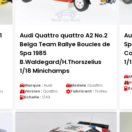
1
Audi Quattro quattro A2 No.2
Au
Belga Team Rallye Boucles de
Sp
Spa 1985
Ca
B.Waldegard/H.Thorszelius
1/
1/18 Minichamps
M
V
Marque :
Audi
Modele :
Quattro
E
eu
Version :
Quattro
Fabricant :
Trofeu
Echelle :
1/43