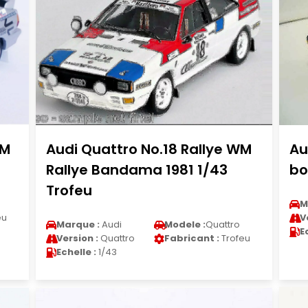
WM
Audi Quattro No.18 Rallye WM
Au
Rallye Bandama 1981 1/43
bo
Trofeu
M
eu
V
Marque :
Audi
Modele :
Quattro
E
Version :
Quattro
Fabricant :
Trofeu
Echelle :
1/43