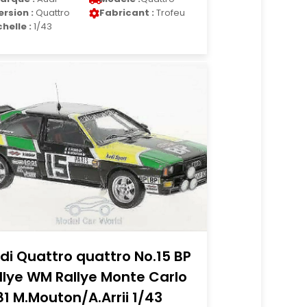
ersion :
Quattro
Fabricant :
Trofeu
chelle :
1/43
di Quattro quattro No.15 BP
llye WM Rallye Monte Carlo
81 M.Mouton/A.Arrii 1/43