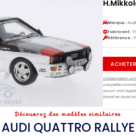
H.Mikkol
Marque :
Aud
Fabricant :
T
Référence :
T
ACHETER
Collaboration co
une petite commiss
aucun coût supplé
travail en toute 
Découvrez des modèles similaires
AUDI QUATTRO RALLYE