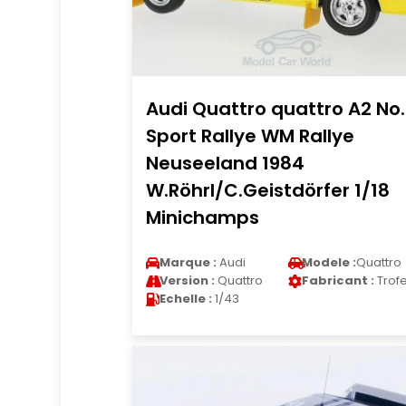
Audi Quattro quattro A2 No.
Sport Rallye WM Rallye
Neuseeland 1984
W.Röhrl/C.Geistdörfer 1/18
Minichamps
Marque :
Audi
Modele :
Quattro
Version :
Quattro
Fabricant :
Trof
Echelle :
1/43