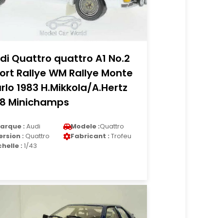
di Quattro quattro A1 No.2
ort Rallye WM Rallye Monte
rlo 1983 H.Mikkola/A.Hertz
18 Minichamps
arque :
Audi
Modele :
Quattro
ersion :
Quattro
Fabricant :
Trofeu
chelle :
1/43