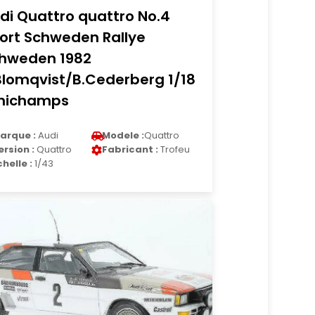
di Quattro quattro No.4
ort Schweden Rallye
hweden 1982
Blomqvist/B.Cederberg 1/18
nichamps
arque :
Audi
Modele :
Quattro
ersion :
Quattro
Fabricant :
Trofeu
chelle :
1/43