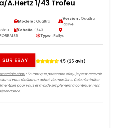
a/A.Hertz 1/43 Trofeu
Version :
Quattro
i
Modele :
Quattro
Rallye
rofeu
Echelle :
1/43
RORRAL35
Type :
Rallye
 SUR EBAY
4.5 (25 avis)
mmerciale ebay
: En tant que partenaire eBay, je peux recevoir
ion si vous réalisez un achat via mes liens. Cela n'entraîne
mentaire pour vous et m'aide simplement à continuer mon
indépendance.