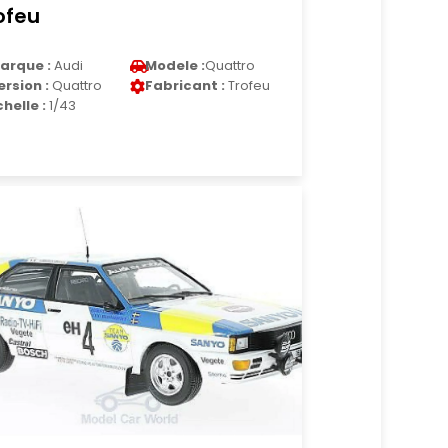
ofeu
arque :
Audi
Modele :
Quattro
ersion :
Quattro
Fabricant :
Trofeu
chelle :
1/43