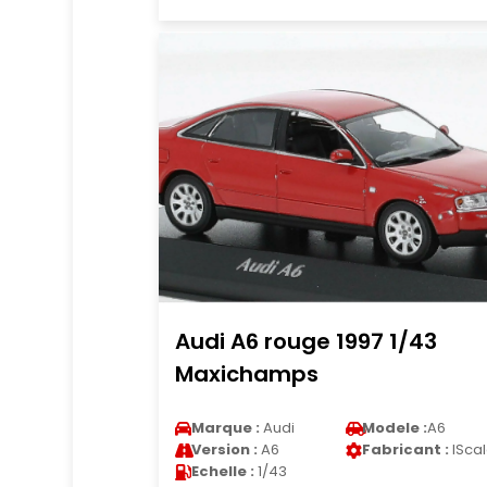
Audi A6 rouge 1997 1/43
Maxichamps
Marque :
Audi
Modele :
A6
Version :
A6
Fabricant :
ISca
Echelle :
1/43