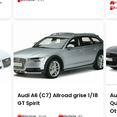
le
V
E
Audi A6 (C7) Allroad grise 1/18
Au
GT Spirit
Qu
Ot
Marque :
Audi
Modele :
A6