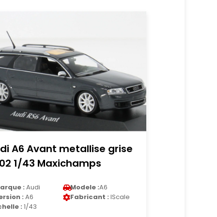
di A6 Avant metallise grise
02 1/43 Maxichamps
arque :
Audi
Modele :
A6
ersion :
A6
Fabricant :
IScale
chelle :
1/43