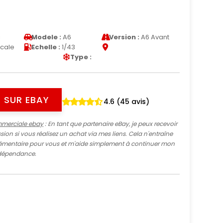
i
Modele :
A6
Version :
A6 Avant
Scale
Echelle :
1/43
Type :
 SUR EBAY
4.6 (45 avis)
mmerciale ebay
: En tant que partenaire eBay, je peux recevoir
ion si vous réalisez un achat via mes liens. Cela n'entraîne
mentaire pour vous et m'aide simplement à continuer mon
indépendance.