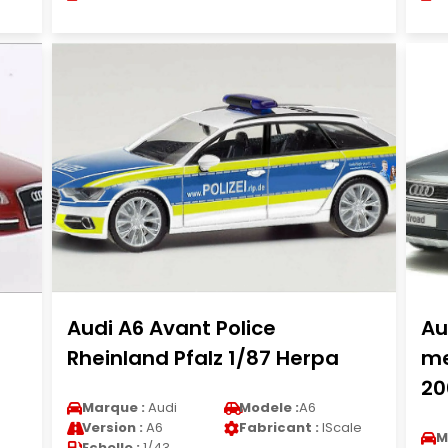
Audi A6 Avant Police
Au
Rheinland Pfalz 1/87 Herpa
me
20
Marque :
Audi
Modele :
A6
Version :
A6
Fabricant :
IScale
M
Echelle :
1/43