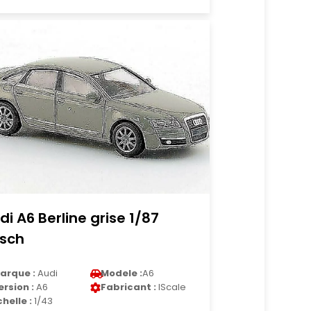
di A6 Berline grise 1/87
sch
arque :
Audi
Modele :
A6
ersion :
A6
Fabricant :
IScale
chelle :
1/43