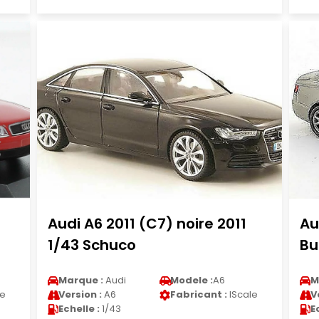
Audi A6 2011 (C7) noire 2011
Au
1/43 Schuco
Bu
Marque :
Audi
Modele :
A6
M
le
Version :
A6
Fabricant :
IScale
V
Echelle :
1/43
E