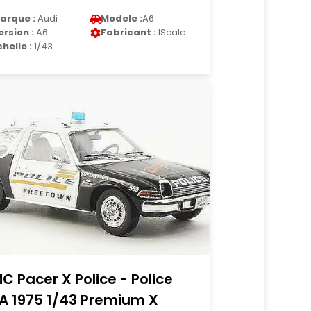
arque :
Audi
Modele :
A6
ersion :
A6
Fabricant :
IScale
chelle :
1/43
C Pacer X Police - Police
A 1975 1/43 Premium X