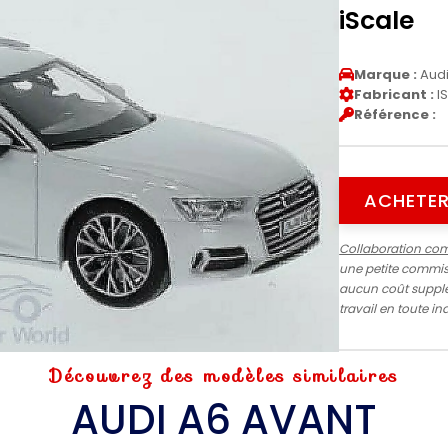
iScale
Marque :
Aud
Fabricant :
I
Référence :
ACHETER
Collaboration co
une petite commiss
aucun coût supplé
travail en toute 
Découvrez des modèles similaires
AUDI A6 AVANT