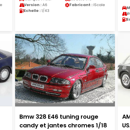
le
Version :
A6
Fabricant :
IScale
M
Echelle :
1/43
V
E
Bmw 328 E46 tuning rouge
AM
candy et jantes chromes 1/18
US