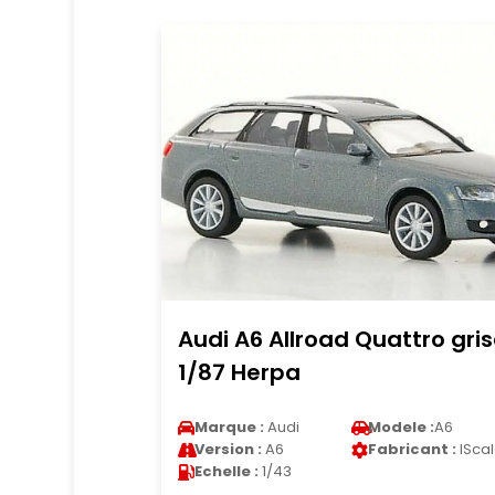
Audi A6 Allroad Quattro gri
1/87 Herpa
Marque :
Audi
Modele :
A6
Version :
A6
Fabricant :
ISca
Echelle :
1/43