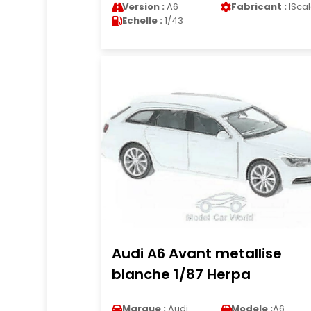
Version :
A6
Fabricant :
ISca
Echelle :
1/43
Audi A6 Avant metallise
blanche 1/87 Herpa
Marque :
Audi
Modele :
A6