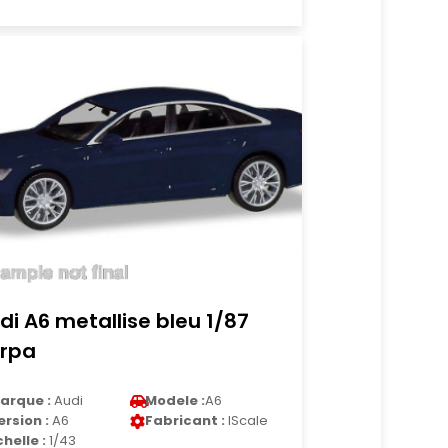
di A6 metallise bleu 1/87
rpa
arque :
Audi
Modele :
A6
ersion :
A6
Fabricant :
IScale
chelle :
1/43