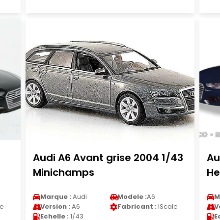
Audi A6 Avant grise 2004 1/43
Au
Minichamps
He
Marque :
Audi
Modele :
A6
M
le
Version :
A6
Fabricant :
IScale
V
Echelle :
1/43
E