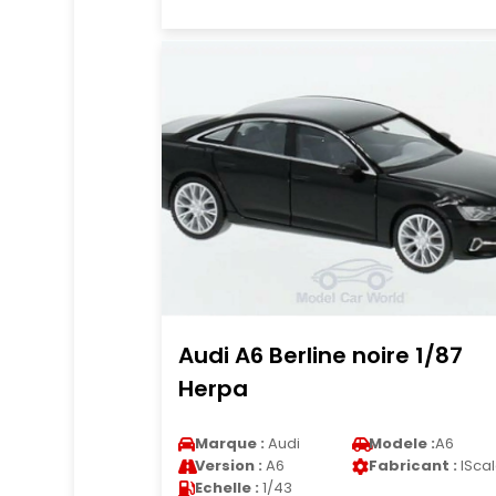
Audi A6 Berline noire 1/87
Herpa
Marque :
Audi
Modele :
A6
Version :
A6
Fabricant :
ISca
Echelle :
1/43