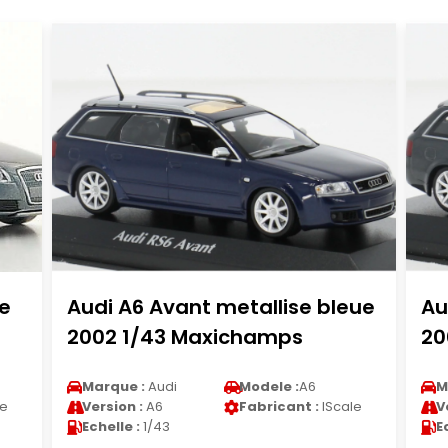
se
Audi A6 Avant metallise bleue
Au
2002 1/43 Maxichamps
20
Marque :
Audi
Modele :
A6
M
le
Version :
A6
Fabricant :
IScale
V
Echelle :
1/43
E