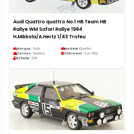
Audi Quattro quattro No.1 HB Team HB
Rallye WM Safari Rallye 1984
H.Mikkola/A.Hertz 1/43 Trofeu
Marque :
Audi
Modele :
Quattro
Version :
Quattro
Fabricant :
Sun Star
Echelle :
1/18