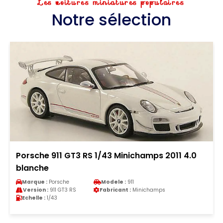
Les voitures miniatures populaires
Notre sélection
Porsche 911 GT3 RS 1/43 Minichamps 2011 4.0
blanche
Marque :
Porsche
Modele :
911
Version :
911 GT3 RS
Fabricant :
Minichamps
Echelle :
1/43