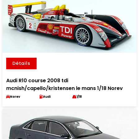
Détails
Audi R10 course 2008 tdi
mcnish/capello/kristensen le mans 1/18 Norev
Norev
Audi
1/18