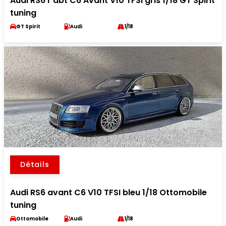
Audi RS6 r abt C6 Avant V10 TFSI gris 1/18 GT Spirit
tuning
GT Spirit
Audi
1/18
Détails
Audi RS6 avant C6 V10 TFSI bleu 1/18 Ottomobile
tuning
Ottomobile
Audi
1/18