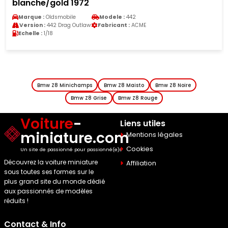
blanche/gold 1972
Marque :
Oldsmobile
Modele :
442
Version :
442 Drag Outlaw
Fabricant :
ACME
Echelle :
1/18
Bmw Z8 Minichamps
Bmw Z8 Maisto
Bmw Z8 Noire
Bmw Z8 Grise
Bmw Z8 Rouge
Voiture
-
Liens utiles
miniature.com
Mentions légales
Cookies
Un site de passionné pour passionné(e)s
Découvrez la voiture miniature
Affiliation
sous toutes ses formes sur le
plus grand site du monde dédié
aux passionnés de modèles
réduits !
Contact & Info