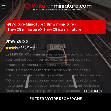
Panneau de gestion des cookies
Voiture
-miniature.com
Un site de passionné pour passionné(e)s
Voiture Miniature
Bmw miniature
Bmw Z8 miniature
Bmw Z8 ixo miniature
Bmw Z8 ixo
4.3 (123 avis)
La
BMW Z8 IXO miniature
est une représentation captivante
pour tout collectionneur de voitures de collection. Les
amateurs de véhicules miniatures apprécient
particulièrement ce modèle en raison de ses détails
méticuleux et de son design emblématique. Fabriquée par
IXO, une marque reconnue pour ses modèles réduits de
haute qualité, cette petite merveille est souvent réalisée à
l'échelle 1/43, une taille prisée par les collectio...
Lire la suite
FILTRER VOTRE RECHERCHE