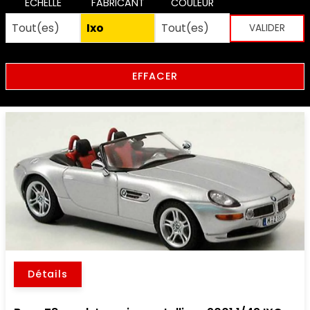
ECHELLE
FABRICANT
COULEUR
EFFACER
Détails