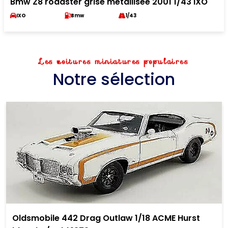
Bmw Z8 roadster grise metallisee 2001 1/43 IXO
IXO
Bmw
1/43
Les voitures miniatures populaires
Notre sélection
Oldsmobile 442 Drag Outlaw 1/18 ACME Hurst