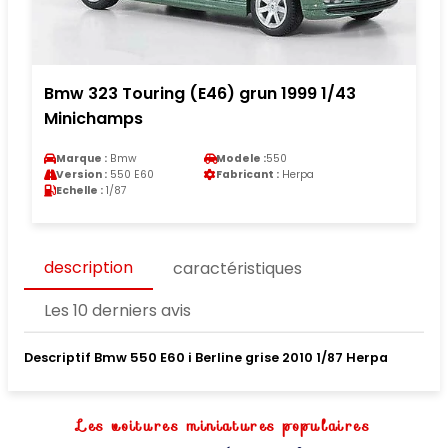
Bmw 323 Touring (E46) grun 1999 1/43
Minichamps
Marque :
Bmw
Modele :
550
Version :
550 E60
Fabricant :
Herpa
Echelle :
1/87
description
caractéristiques
Les 10 derniers avis
Descriptif Bmw 550 E60 i Berline grise 2010 1/87 Herpa
Les voitures miniatures populaires