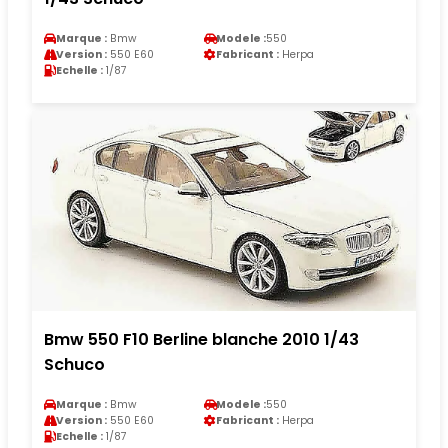
Marque :
Bmw
Modele :
550
Version :
550 E60
Fabricant :
Herpa
Echelle :
1/87
Bmw 550 F10 Berline blanche 2010 1/43
Schuco
Marque :
Bmw
Modele :
550
Version :
550 E60
Fabricant :
Herpa
Echelle :
1/87