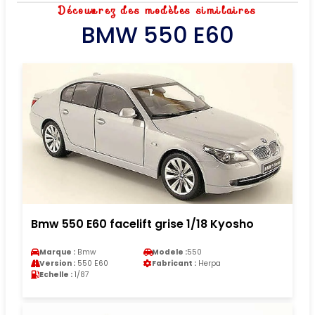
Découvrez des modèles similaires
BMW 550 E60
Bmw 550 E60 facelift grise 1/18 Kyosho
Marque :
Bmw
Modele :
550
Version :
550 E60
Fabricant :
Herpa
Echelle :
1/87