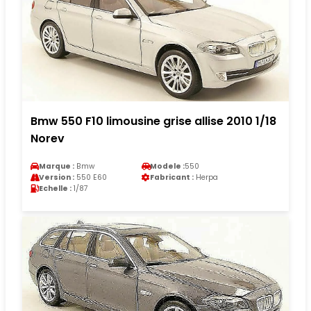
Bmw 550 F10 limousine grise allise 2010 1/18
Norev
Marque :
Bmw
Modele :
550
Version :
550 E60
Fabricant :
Herpa
Echelle :
1/87