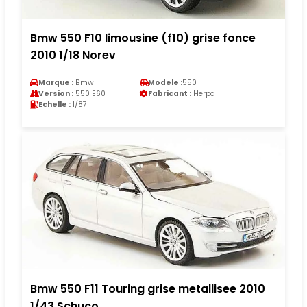
Bmw 550 F10 limousine (f10) grise fonce
2010 1/18 Norev
Marque :
Bmw
Modele :
550
Version :
550 E60
Fabricant :
Herpa
Echelle :
1/87
Bmw 550 F11 Touring grise metallisee 2010
1/43 Schuco