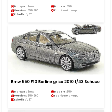
Marque :
Bmw
Modele :
550
Version :
550 E60
Fabricant :
Herpa
Echelle :
1/87
Bmw 550 F10 Berline grise 2010 1/43 Schuco
Marque :
Bmw
Modele :
550
Version :
550 E60
Fabricant :
Herpa
Echelle :
1/87