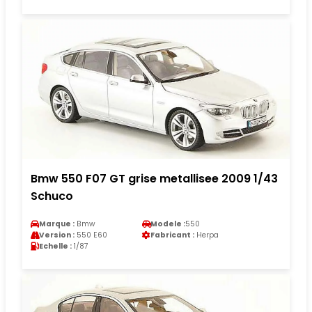
Bmw 550 F07 GT grise metallisee 2009 1/43
Schuco
Marque :
Bmw
Modele :
550
Version :
550 E60
Fabricant :
Herpa
Echelle :
1/87