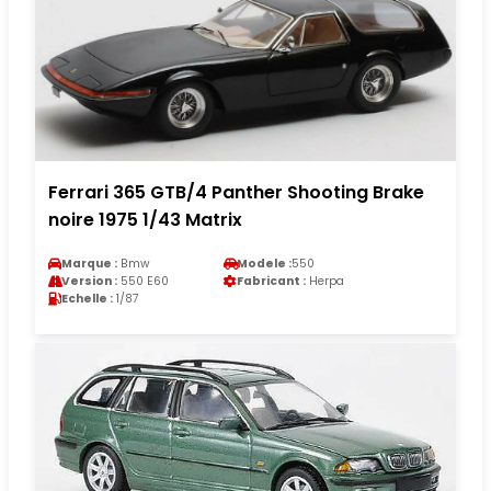
Ferrari 365 GTB/4 Panther Shooting Brake
noire 1975 1/43 Matrix
Marque :
Bmw
Modele :
550
Version :
550 E60
Fabricant :
Herpa
Echelle :
1/87