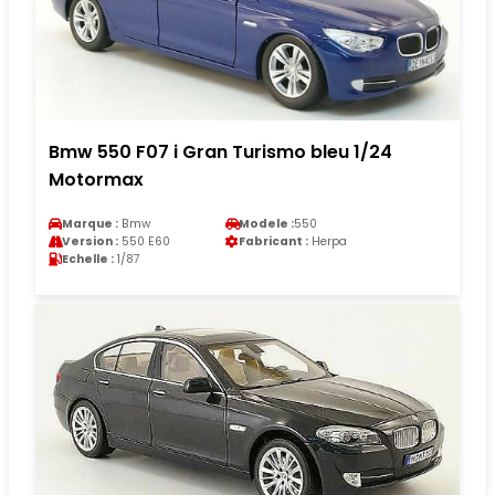
Bmw 550 F07 i Gran Turismo bleu 1/24
Motormax
Marque :
Bmw
Modele :
550
Version :
550 E60
Fabricant :
Herpa
Echelle :
1/87