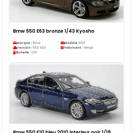
Bmw 550 E63 bronze 1/43 Kyosho
Marque :
Bmw
Modele :
550
Version :
550 E60
Fabricant :
Herpa
Echelle :
1/87
Bmw 550 F10 bleu 2010 interieur noir 1/18