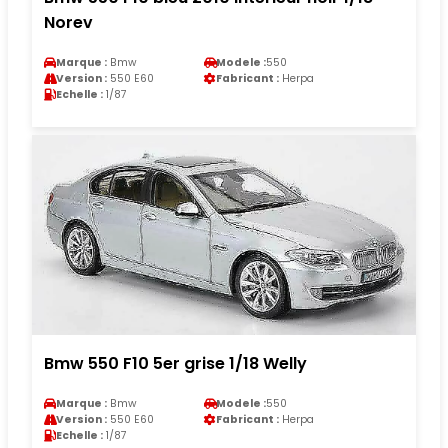
Norev
Marque :
Bmw
Modele :
550
Version :
550 E60
Fabricant :
Herpa
Echelle :
1/87
Bmw 550 F10 5er grise 1/18 Welly
Marque :
Bmw
Modele :
550
Version :
550 E60
Fabricant :
Herpa
Echelle :
1/87