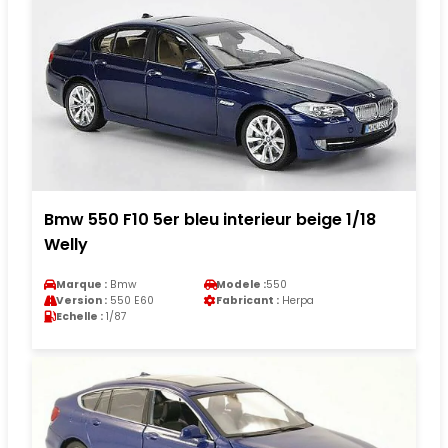
Bmw 550 F10 5er bleu interieur beige 1/18
Welly
Marque :
Bmw
Modele :
550
Version :
550 E60
Fabricant :
Herpa
Echelle :
1/87