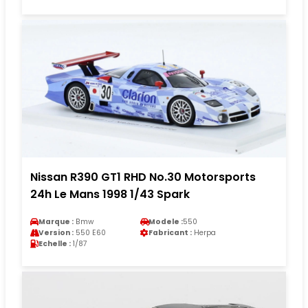
Nissan R390 GT1 RHD No.30 Motorsports
24h Le Mans 1998 1/43 Spark
Marque :
Bmw
Modele :
550
Version :
550 E60
Fabricant :
Herpa
Echelle :
1/87