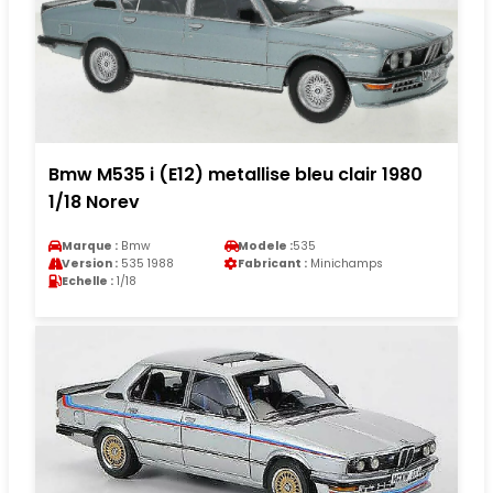
Bmw M535 i (E12) metallise bleu clair 1980
1/18 Norev
Marque :
Bmw
Modele :
535
Version :
535 1988
Fabricant :
Minichamps
Echelle :
1/18