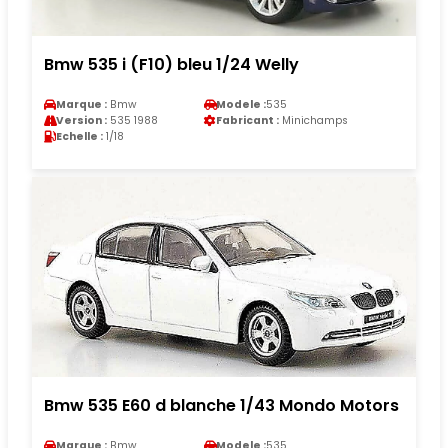
Bmw 535 i (F10) bleu 1/24 Welly
Marque :
Bmw
Modele :
535
Version :
535 1988
Fabricant :
Minichamps
Echelle :
1/18
Bmw 535 E60 d blanche 1/43 Mondo Motors
Marque :
Bmw
Modele :
535