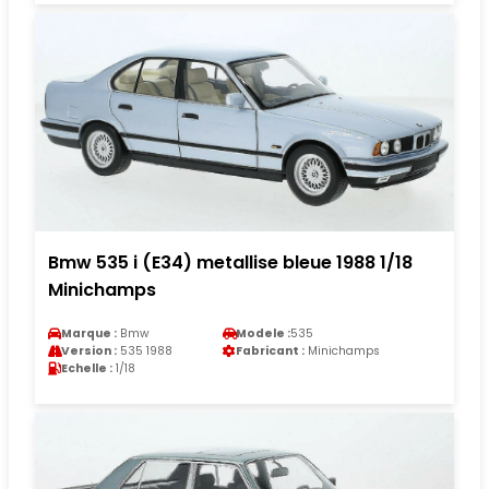
Bmw 535 i (E34) metallise bleue 1988 1/18
Minichamps
Marque :
Bmw
Modele :
535
Version :
535 1988
Fabricant :
Minichamps
Echelle :
1/18