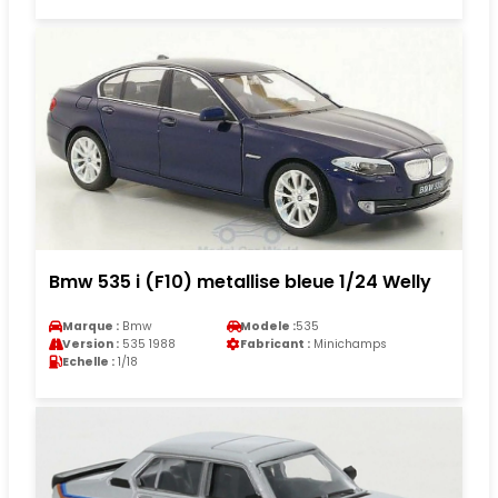
Bmw 535 i (F10) metallise bleue 1/24 Welly
Marque :
Bmw
Modele :
535
Version :
535 1988
Fabricant :
Minichamps
Echelle :
1/18