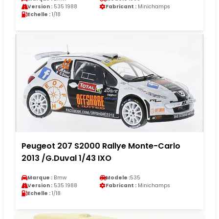
Version :
535 1988
Fabricant :
Minichamps
Echelle :
1/18
Peugeot 207 S2000 Rallye Monte-Carlo
2013 /G.Duval 1/43 IXO
Marque :
Bmw
Modele :
535
Version :
535 1988
Fabricant :
Minichamps
Echelle :
1/18