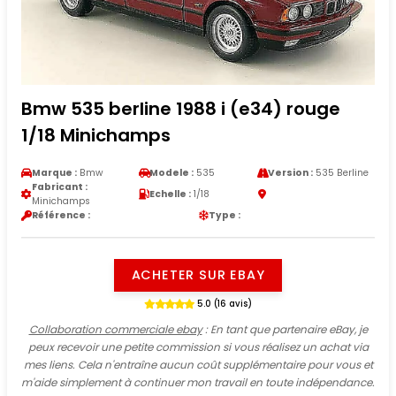
Bmw 535 berline 1988 i (e34) rouge
1/18 Minichamps
Marque :
Bmw
Modele :
535
Version :
535 Berline
Fabricant :
Echelle :
1/18
Minichamps
Référence :
Type :
ACHETER SUR EBAY
5.0 (16 avis)
Collaboration commerciale ebay
: En tant que partenaire eBay, je
peux recevoir une petite commission si vous réalisez un achat via
mes liens. Cela n'entraîne aucun coût supplémentaire pour vous et
m'aide simplement à continuer mon travail en toute indépendance.