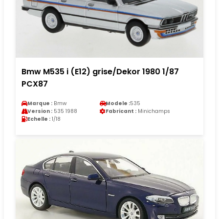
Bmw M535 i (E12) grise/Dekor 1980 1/87
PCX87
Marque :
Bmw
Modele :
535
Version :
535 1988
Fabricant :
Minichamps
Echelle :
1/18