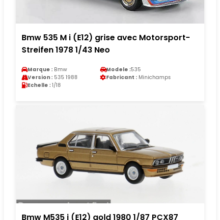
Bmw 535 M i (E12) grise avec Motorsport-
Streifen 1978 1/43 Neo
Marque :
Bmw
Modele :
535
Version :
535 1988
Fabricant :
Minichamps
Echelle :
1/18
Bmw M535 i (E12) gold 1980 1/87 PCX87