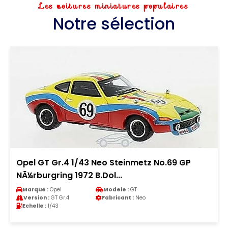
Les voitures miniatures populaires
Notre sélection
Opel GT Gr.4 1/43 Neo Steinmetz No.69 GP
NÃ¼rburgring 1972 B.Dol...
Marque :
Opel
Modele :
GT
Version :
GT Gr.4
Fabricant :
Neo
Echelle :
1/43