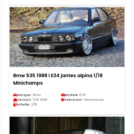
Bmw 535 1988 i E34 jantes alpina 1/18
Minichamps
Marque :
Bmw
Modele :
535
Version :
535 1988
Fabricant :
Minichamps
Echelle :
1/18