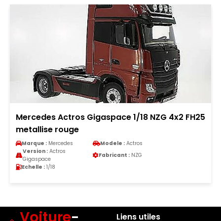
Mercedes Actros Gigaspace 1/18 NZG 4x2 FH25
metallise rouge
Marque :
Mercedes
Modele :
Actros
Version :
Actros
Fabricant :
NZG
Gigaspace
Echelle :
1/18
Voiture
-
Liens utiles