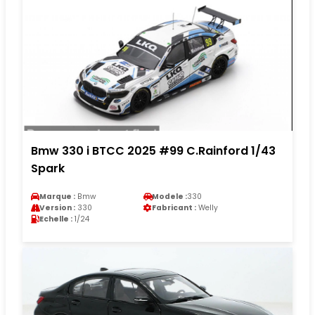
Bmw 330 i BTCC 2025 #99 C.Rainford 1/43
Spark
Marque :
Bmw
Modele :
330
Version :
330
Fabricant :
Welly
Echelle :
1/24