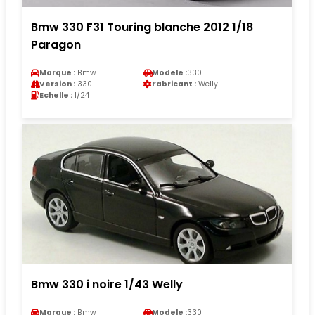
Bmw 330 F31 Touring blanche 2012 1/18
Paragon
Marque :
Bmw
Modele :
330
Version :
330
Fabricant :
Welly
Echelle :
1/24
Bmw 330 i noire 1/43 Welly
Marque :
Bmw
Modele :
330