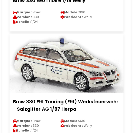
Bmw 330 E90 i noire 1/18 Welly
Marque :
Bmw
Modele :
330
Version :
330
Fabricant :
Welly
Echelle :
1/24
Bmw 330 E91 Touring (E91) Werksfeuerwehr
- Salzgitter AG 1/87 Herpa
Marque :
Bmw
Modele :
330
Version :
330
Fabricant :
Welly
Echelle :
1/24