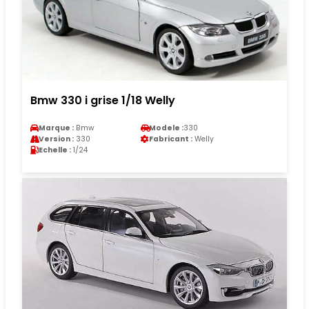
Bmw 330 i grise 1/18 Welly
Marque :
Bmw
Modele :
330
Version :
330
Fabricant :
Welly
Echelle :
1/24