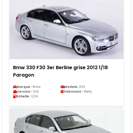
Bmw 330 F30 3er Berline grise 2012 1/18
Paragon
Marque :
Bmw
Modele :
330
Version :
330
Fabricant :
Welly
Echelle :
1/24