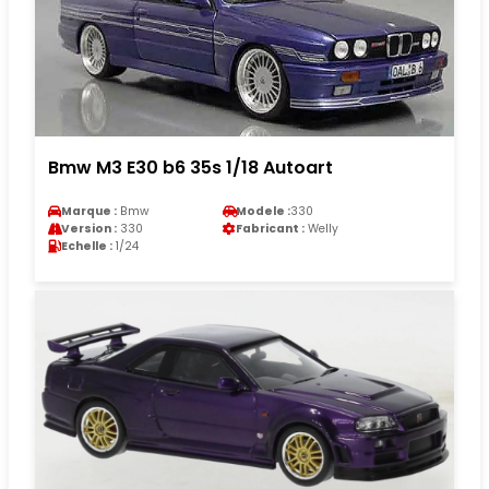
Bmw M3 E30 b6 35s 1/18 Autoart
Marque :
Bmw
Modele :
330
Version :
330
Fabricant :
Welly
Echelle :
1/24