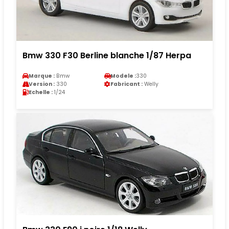
Bmw 330 F30 Berline blanche 1/87 Herpa
Marque :
Bmw
Modele :
330
Version :
330
Fabricant :
Welly
Echelle :
1/24