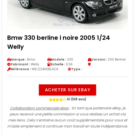
Bmw 330 berline i noire 2005 1/24
Welly
Marque :
Bmw
Modele :
330
Version :
330 Berline
Fabricant :
Welly
Echelle :
1/24
Référence :
WEL22465BLACK
Type :
ACHETER SUR EBAY
4.1 (108 avis)
Collaboration commerciale ebay
: En tant que partenaire eBay, je
peux recevoir une petite commission si vous réalisez un achat via
mes liens. Cela n'entraîne aucun coût supplémentaire pour vous et
m'aide simplement à continuer mon travail en toute indépendance.