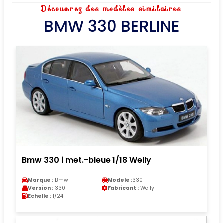
Découvrez des modèles similaires
BMW 330 BERLINE
Bmw 330 i met.-bleue 1/18 Welly
Marque :
Bmw
Modele :
330
Version :
330
Fabricant :
Welly
Echelle :
1/24