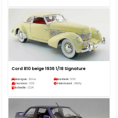
Cord 810 beige 1936 1/18 Signature
Marque :
Bmw
Modele :
330
Version :
330
Fabricant :
Welly
Echelle :
1/24