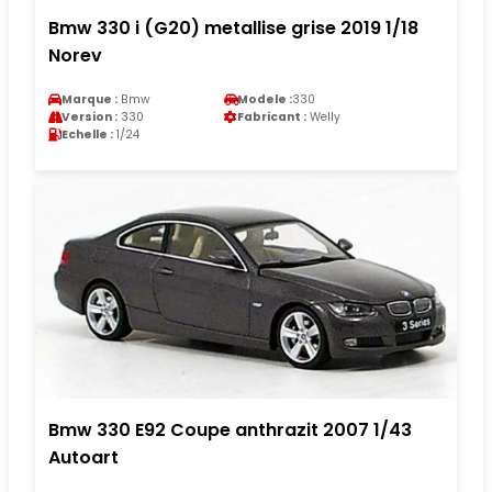
Bmw 330 i (G20) metallise grise 2019 1/18
Norev
Marque :
Bmw
Modele :
330
Version :
330
Fabricant :
Welly
Echelle :
1/24
Bmw 330 E92 Coupe anthrazit 2007 1/43
Autoart