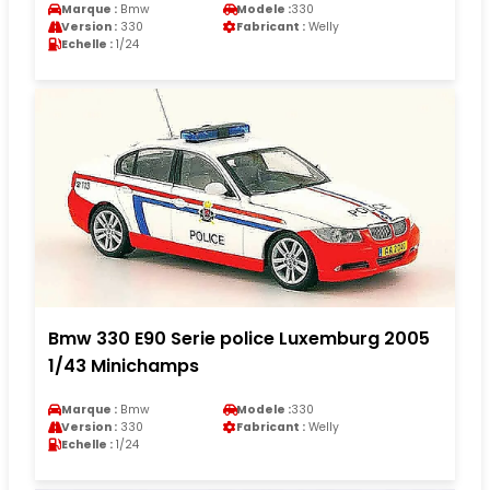
Marque :
Bmw
Modele :
330
Version :
330
Fabricant :
Welly
Echelle :
1/24
Bmw 330 E90 Serie police Luxemburg 2005
1/43 Minichamps
Marque :
Bmw
Modele :
330
Version :
330
Fabricant :
Welly
Echelle :
1/24