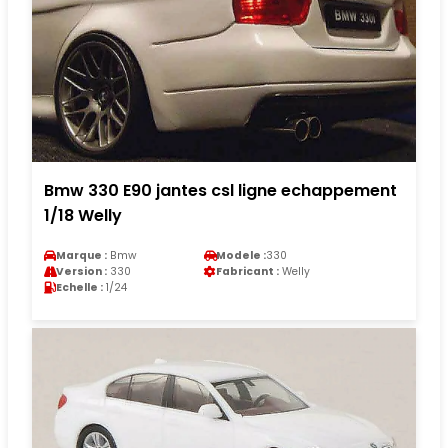
Bmw 330 E90 jantes csl ligne echappement
1/18 Welly
Marque :
Bmw
Modele :
330
Version :
330
Fabricant :
Welly
Echelle :
1/24