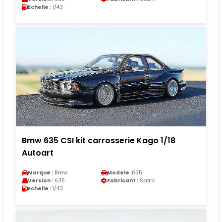
Echelle :
1/43
Bmw 635 CSI kit carrosserie Kago 1/18
Autoart
Marque :
Bmw
Modele :
635
Version :
635
Fabricant :
Spark
Echelle :
1/43