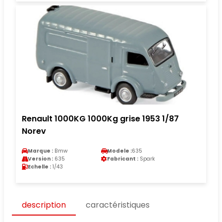
Renault 1000KG 1000Kg grise 1953 1/87
Norev
Marque :
Bmw
Modele :
635
Version :
635
Fabricant :
Spark
Echelle :
1/43
description
caractéristiques