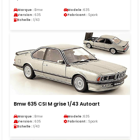
Marque :
Bmw
Modele :
635
Version :
635
Fabricant :
Spark
Echelle :
1/43
Bmw 635 CSI M grise 1/43 Autoart
Marque :
Bmw
Modele :
635
Version :
635
Fabricant :
Spark
Echelle :
1/43