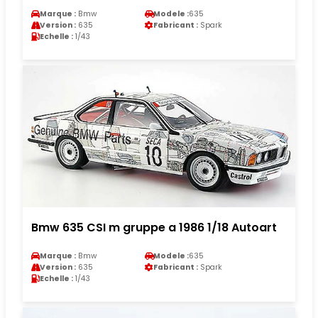
Marque :
Bmw
Modele :
635
Version :
635
Fabricant :
Spark
Echelle :
1/43
Bmw 635 CSI m gruppe a 1986 1/18 Autoart
Marque :
Bmw
Modele :
635
Version :
635
Fabricant :
Spark
Echelle :
1/43