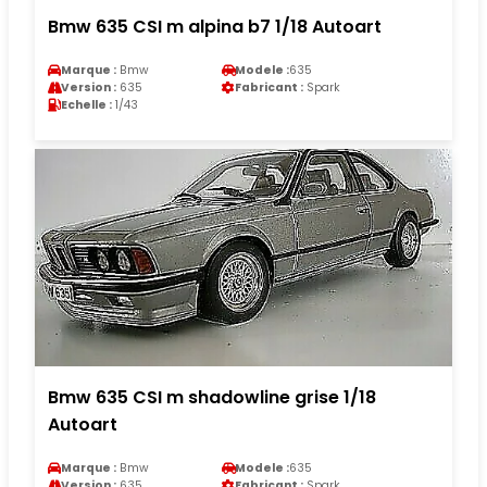
Bmw 635 CSI m alpina b7 1/18 Autoart
Marque :
Bmw
Modele :
635
Version :
635
Fabricant :
Spark
Echelle :
1/43
Bmw 635 CSI m shadowline grise 1/18
Autoart
Marque :
Bmw
Modele :
635
Version :
635
Fabricant :
Spark