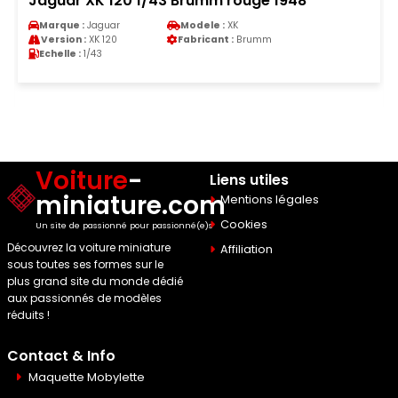
Jaguar XK 120 1/43 Brumm rouge 1948
Marque :
Jaguar
Modele :
XK
Version :
XK 120
Fabricant :
Brumm
Echelle :
1/43
Voiture
-
Liens utiles
miniature.com
Mentions légales
Cookies
Un site de passionné pour passionné(e)s
Découvrez la voiture miniature
Affiliation
sous toutes ses formes sur le
plus grand site du monde dédié
aux passionnés de modèles
réduits !
Contact & Info
Maquette Mobylette