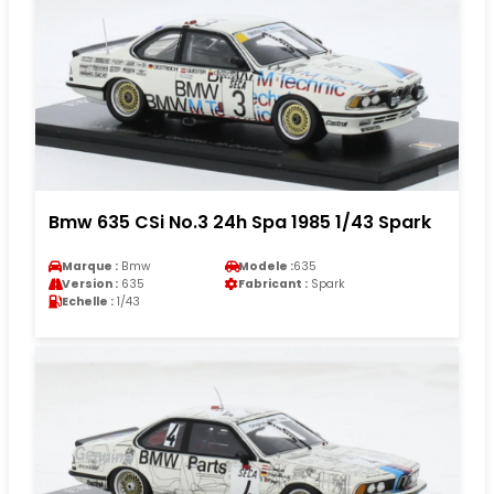
Bmw 635 CSi No.3 24h Spa 1985 1/43 Spark
Marque :
Bmw
Modele :
635
Version :
635
Fabricant :
Spark
Echelle :
1/43