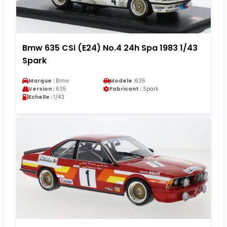
Bmw 635 CSi (E24) No.4 24h Spa 1983 1/43
Spark
Marque :
Bmw
Modele :
635
Version :
635
Fabricant :
Spark
Echelle :
1/43