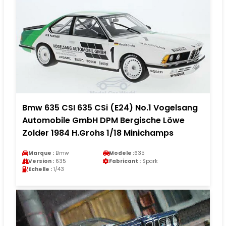
Bmw 635 CSI 635 CSi (E24) No.1 Vogelsang
Automobile GmbH DPM Bergische Löwe
Zolder 1984 H.Grohs 1/18 Minichamps
Marque :
Bmw
Modele :
635
Version :
635
Fabricant :
Spark
Echelle :
1/43