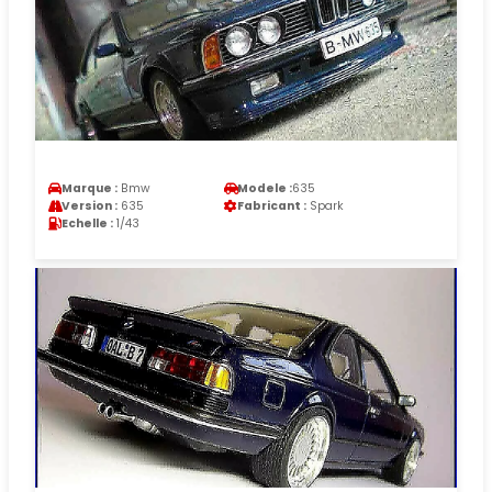
Marque :
Bmw
Modele :
635
Version :
635
Fabricant :
Spark
Echelle :
1/43