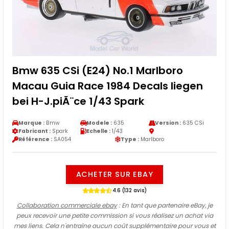
Bmw 635 CSi (E24) No.1 Marlboro
Macau Guia Race 1984 Decals liegen
bei H-J.piÃ¨ce 1/43 Spark
Marque :
Bmw
Modele :
635
Version :
635 CSi
Fabricant :
Spark
Echelle :
1/43
Référence :
SA054
Type :
Marlboro
ACHETER SUR EBAY
4.6 (132 avis)
Collaboration commerciale ebay
: En tant que partenaire eBay, je
peux recevoir une petite commission si vous réalisez un achat via
mes liens. Cela n'entraîne aucun coût supplémentaire pour vous et