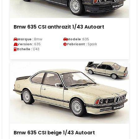
Bmw 635 CSI anthrazit 1/43 Autoart
Marque :
Bmw
Modele :
635
Version :
635
Fabricant :
Spark
Echelle :
1/43
Bmw 635 CSI beige 1/43 Autoart