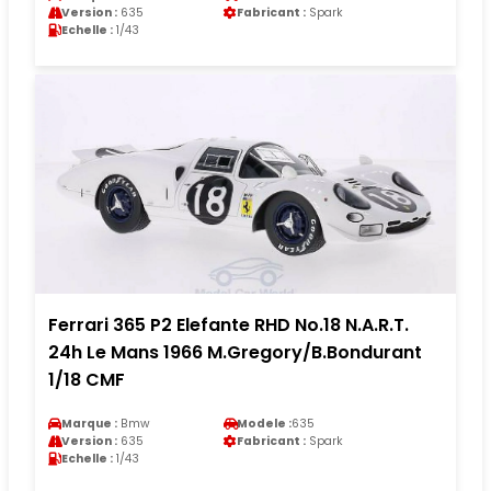
Version :
635
Fabricant :
Spark
Echelle :
1/43
Ferrari 365 P2 Elefante RHD No.18 N.A.R.T.
24h Le Mans 1966 M.Gregory/B.Bondurant
1/18 CMF
Marque :
Bmw
Modele :
635
Version :
635
Fabricant :
Spark
Echelle :
1/43