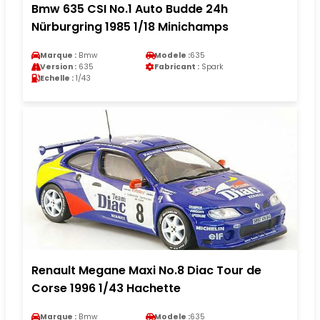
Bmw 635 CSI No.1 Auto Budde 24h
Nürburgring 1985 1/18 Minichamps
Marque :
Bmw
Modele :
635
Version :
635
Fabricant :
Spark
Echelle :
1/43
Renault Megane Maxi No.8 Diac Tour de
Corse 1996 1/43 Hachette
Marque :
Bmw
Modele :
635