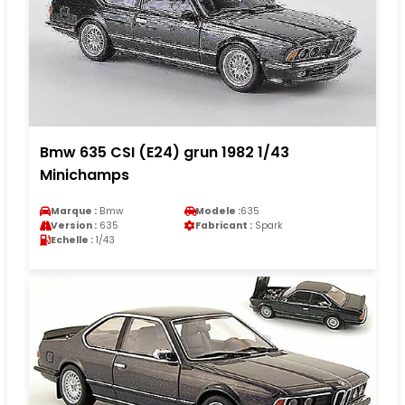
Bmw 635 CSI (E24) grun 1982 1/43
Minichamps
Marque :
Bmw
Modele :
635
Version :
635
Fabricant :
Spark
Echelle :
1/43