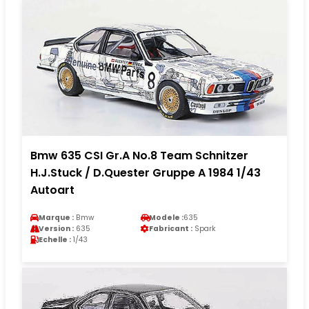
Bmw 635 CSI Gr.A No.8 Team Schnitzer
H.J.Stuck / D.Quester Gruppe A 1984 1/43
Autoart
Marque :
Bmw
Modele :
635
Version :
635
Fabricant :
Spark
Echelle :
1/43