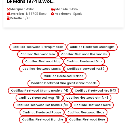
1969 sans Vitrine
Marque :
Pontiac
Modele :
GTO
Version :
GTO The Judge
Fabricant :
Motormax
Echelle :
1/18
Cadillac Fleetwood Stamp models
Cadillac Fleetwood Greenlight
Cadillac Fleetwood Neo
Cadillac Fleetwood Bos models
Cadillac Fleetwood Mcg
Cadillac Fleetwood Glm
Cadillac Fleetwood Matrix
Cadillac Fleetwood Pcx87
Cadillac Fleetwood Brekina
Cadillac Fleetwood Gim great iconic models
Cadillac Fleetwood Stamp models 1/43
Cadillac Fleetwood Neo 1/43
Cadillac Fleetwood Mcg 1/18
Cadillac Fleetwood Glm 1/43
Cadillac Fleetwood Bos models 1/18
Cadillac Fleetwood Noire
Cadillac Fleetwood Rouge
Cadillac Fleetwood Bleue
Cadillac Fleetwood Blanche
Cadillac Fleetwood Rose