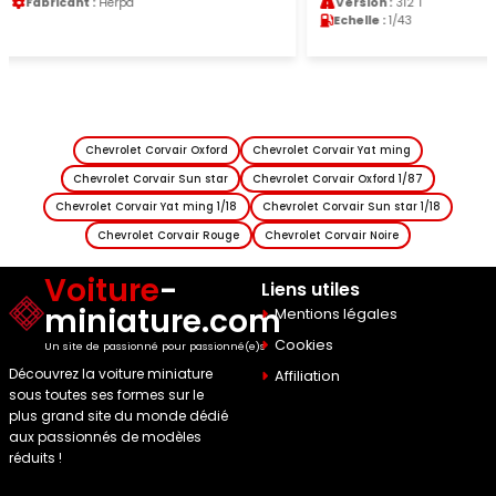
Version :
312 T
Fabricant :
Look Smart
Echelle :
1/43
Chevrolet Corvair Oxford
Chevrolet Corvair Yat ming
Chevrolet Corvair Sun star
Chevrolet Corvair Oxford 1/87
Chevrolet Corvair Yat ming 1/18
Chevrolet Corvair Sun star 1/18
Chevrolet Corvair Rouge
Chevrolet Corvair Noire
Voiture
-
Liens utiles
miniature.com
Mentions légales
Cookies
Un site de passionné pour passionné(e)s
Découvrez la voiture miniature
Affiliation
sous toutes ses formes sur le
plus grand site du monde dédié
aux passionnés de modèles
réduits !