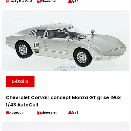
Lucky Die Cast
Chevrolet
1/43
Détails
Chevrolet Corvair concept Monza GT grise 1963
1/43 AutoCult
AutoCult
Chevrolet
1/43