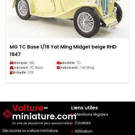
MG TC Base 1/18 Yat Ming Midget beige RHD
1947
Marque :
MG
Modele :
TC
Version :
TC Base
Fabricant :
Yat Ming
Echelle :
1/18
Voiture
-
Liens utiles
miniature.com
Mentions légales
Cookies
Un site de passionné pour passionné(e)s
Découvrez la voiture miniature
Affiliation