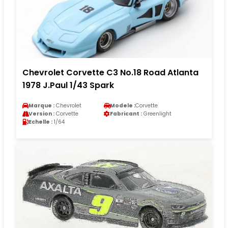
Chevrolet Corvette C3 No.18 Road Atlanta
1978 J.Paul 1/43 Spark
Marque :
Chevrolet
Modele :
Corvette
Version :
Corvette
Fabricant :
Greenlight
Echelle :
1/64