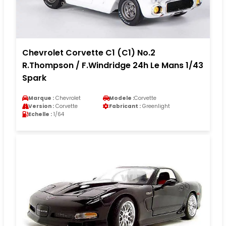
Chevrolet Corvette C1 (C1) No.2
R.Thompson / F.Windridge 24h Le Mans 1/43
Spark
Marque :
Chevrolet
Modele :
Corvette
Version :
Corvette
Fabricant :
Greenlight
Echelle :
1/64