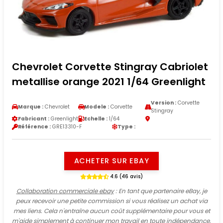
Chevrolet Corvette Stingray Cabriolet
metallise orange 2021 1/64 Greenlight
Version :
Corvette
Marque :
Chevrolet
Modele :
Corvette
Stingray
Fabricant :
Greenlight
Echelle :
1/64
Référence :
GRE13310-F
Type :
ACHETER SUR EBAY
4.6 (46 avis)
Collaboration commerciale ebay
: En tant que partenaire eBay, je
peux recevoir une petite commission si vous réalisez un achat via
mes liens. Cela n'entraîne aucun coût supplémentaire pour vous et
m'aide simplement à continuer mon travail en toute indépendance.