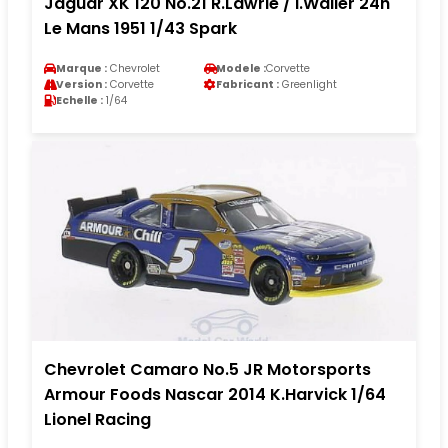
Jaguar XK 120 No.21 R.Lawrie / I.Waller 24h
Le Mans 1951 1/43 Spark
Marque :
Chevrolet
Modele :
Corvette
Version :
Corvette
Fabricant :
Greenlight
Echelle :
1/64
Chevrolet Camaro No.5 JR Motorsports
Armour Foods Nascar 2014 K.Harvick 1/64
Lionel Racing