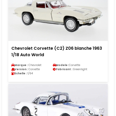
Chevrolet Corvette (C2) Z06 blanche 1963
1/18 Auto World
Marque :
Chevrolet
Modele :
Corvette
Version :
Corvette
Fabricant :
Greenlight
Echelle :
1/64