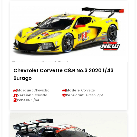
Chevrolet Corvette C8.R No.3 2020 1/43
Burago
Marque :
Chevrolet
Modele :
Corvette
Version :
Corvette
Fabricant :
Greenlight
Echelle :
1/64