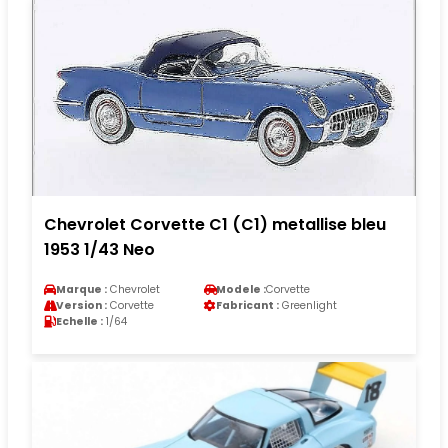
Chevrolet Corvette C1 (C1) metallise bleu
1953 1/43 Neo
Marque :
Chevrolet
Modele :
Corvette
Version :
Corvette
Fabricant :
Greenlight
Echelle :
1/64