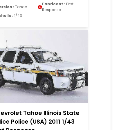
Fabricant :
First
ersion :
Tahoe
Response
chelle :
1/43
evrolet Tahoe Illinois State
lice Police (USA) 2011 1/43