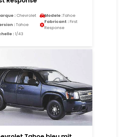
rst Response
arque :
Chevrolet
Modele :
Tahoe
Fabricant :
First
ersion :
Tahoe
Response
chelle :
1/43
evrolet Tahoe bleu mit