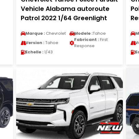
Vehicle Alabama autoroute
Po
Patrol 2022 1/64 Greenlight
Re
Marque :
Chevrolet
Modele :
Tahoe
M
Fabricant :
First
Version :
Tahoe
V
Response
Echelle :
1/43
E