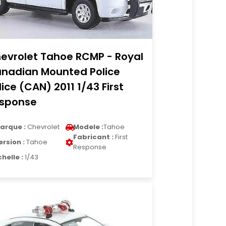
evrolet Tahoe RCMP - Royal
nadian Mounted Police
lice (CAN) 2011 1/43 First
sponse
arque :
Chevrolet
Modele :
Tahoe
Fabricant :
First
ersion :
Tahoe
Response
chelle :
1/43