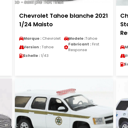
Chevrolet Tahoe blanche 2021
Ch
1/24 Maisto
St
Re
Marque :
Chevrolet
Modele :
Tahoe
Fabricant :
First
Version :
Tahoe
M
Response
Echelle :
1/43
V
E