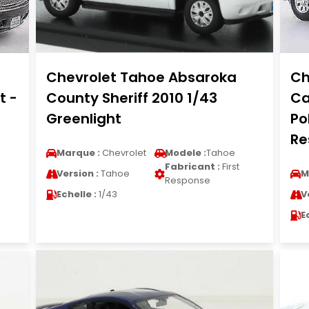
Chevrolet Tahoe Absaroka
Ch
t -
County Sheriff 2010 1/43
Ca
Greenlight
Po
Re
Marque :
Chevrolet
Modele :
Tahoe
Fabricant :
First
Version :
Tahoe
M
Response
Echelle :
1/43
V
E