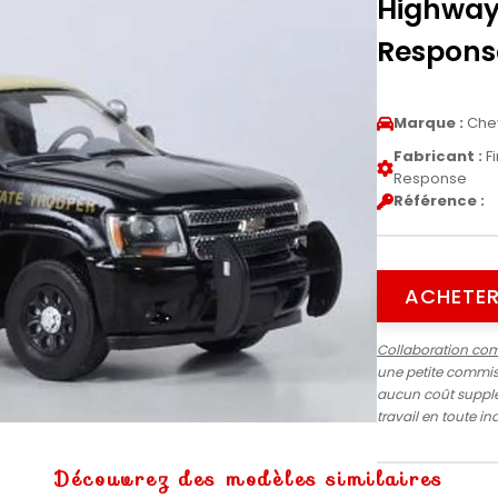
Highway 
Respons
Marque :
Chev
Fabricant :
Fi
Response
Référence :
ACHETER
Collaboration co
une petite commiss
aucun coût supplé
travail en toute 
Découvrez des modèles similaires