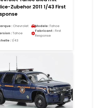
lice-Zubehor 2011 1/43 First
sponse
arque :
Chevrolet
Modele :
Tahoe
Fabricant :
First
ersion :
Tahoe
Response
chelle :
1/43