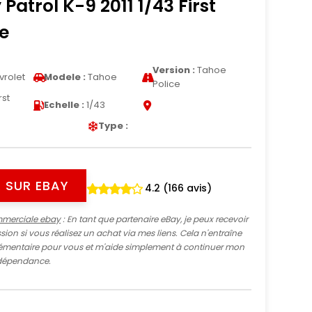
Patrol K-9 2011 1/43 First
e
Version :
Tahoe
rolet
Modele :
Tahoe
Police
rst
Echelle :
1/43
Type :
 SUR EBAY
4.2 (166 avis)
mmerciale ebay
: En tant que partenaire eBay, je peux recevoir
ion si vous réalisez un achat via mes liens. Cela n'entraîne
mentaire pour vous et m'aide simplement à continuer mon
indépendance.