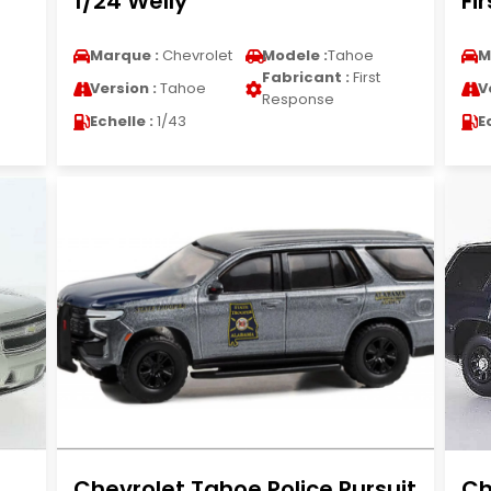
1/24 Welly
Fi
Marque :
Chevrolet
Modele :
Tahoe
M
Fabricant :
First
Version :
Tahoe
V
Response
Echelle :
1/43
E
Chevrolet Tahoe Police Pursuit
Ch