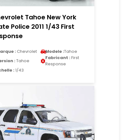
evrolet Tahoe New York
ate Police 2011 1/43 First
sponse
arque :
Chevrolet
Modele :
Tahoe
Fabricant :
First
ersion :
Tahoe
Response
chelle :
1/43