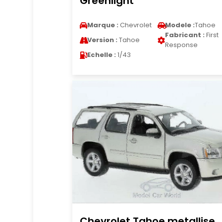
Greenlight
Marque :
Chevrolet
Modele :
Tahoe
Fabricant :
First
Version :
Tahoe
Response
Echelle :
1/43
Chevrolet Tahoe metallise