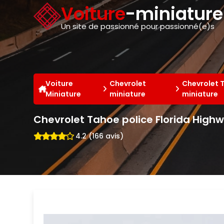
Panneau de gestion des cookies
Voiture
-miniatur
Un site de passionné pour passionné(e)s
Voiture
Chevrolet
Chevrolet 
Miniature
miniature
miniature
Chevrolet Tahoe police Florida Highw
4.2 (166 avis)