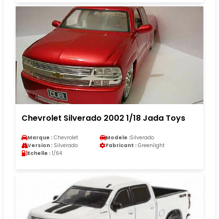
Chevrolet Silverado 2002 1/18 Jada Toys
Marque :
Chevrolet
Modele :
Silverado
Version :
Silverado
Fabricant :
Greenlight
Echelle :
1/64