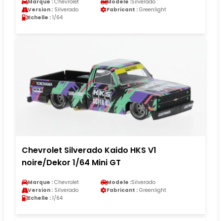
Marque :
Chevrolet
Modele :
Silverado
Version :
Silverado
Fabricant :
Greenlight
Echelle :
1/64
Chevrolet Silverado Kaido HKS V1
noire/Dekor 1/64 Mini GT
Marque :
Chevrolet
Modele :
Silverado
Version :
Silverado
Fabricant :
Greenlight
Echelle :
1/64