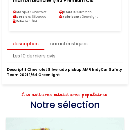
marron blanche 1/43 Premium Cls
Marque :
Chevrolet
Modele :
Silverado
Version :
Silverado
Fabricant :
Greenlight
Echelle :
1/64
description
caractéristiques
Les 10 derniers avis
Descriptif Chevrolet Silverado pickup AMR IndyCar Safety
Team 2021 1/64 Greenlight
Les voitures miniatures populaires
Notre sélection