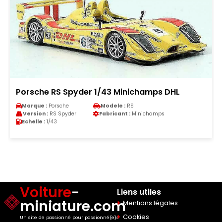
Porsche RS Spyder 1/43 Minichamps DHL
Marque :
Porsche
Modele :
RS
Version :
RS Spyder
Fabricant :
Minichamps
Echelle :
1/43
Voiture
-
Liens utiles
miniature.com
Mentions légales
Cookies
Un site de passionné pour passionné(e)s