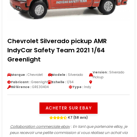
Chevrolet Silverado pickup AMR
IndyCar Safety Team 2021 1/64
Greenlight
Version :
Silverado
Marque :
Chevrolet
Modele :
Silverado
Pickup
Fabricant :
Greenlight
Echelle :
1/64
Référence :
GRE30404
Type :
Indy
ACHETER SUR EBAY
4.7 (58 avis)
Collaboration commerciale ebay
: En tant que partenaire eBay, je
peux recevoir une petite commission si vous réalisez un achat via