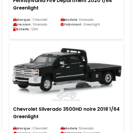
Pennsylvania Fire Department 2020 1/64
Greenlight
Marque :
Chevrolet
Modele :
Silverado
Version :
Silverado
Fabricant :
Greenlight
Echelle :
1/64
Chevrolet Silverado 3500HD noire 2018 1/64
Greenlight
Marque :
Chevrolet
Modele :
Silverado