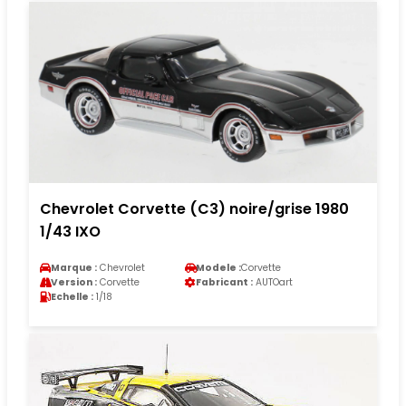
Chevrolet Corvette (C3) noire/grise 1980
1/43 IXO
Marque :
Chevrolet
Modele :
Corvette
Version :
Corvette
Fabricant :
AUTOart
Echelle :
1/18