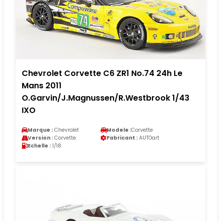
Chevrolet Corvette C6 ZR1 No.74 24h Le
Mans 2011
O.Garvin/J.Magnussen/R.Westbrook 1/43
IXO
Marque :
Chevrolet
Modele :
Corvette
Version :
Corvette
Fabricant :
AUTOart
Echelle :
1/18