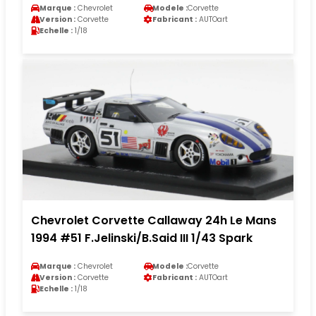
Marque :
Chevrolet
Modele :
Corvette
Version :
Corvette
Fabricant :
AUTOart
Echelle :
1/18
Chevrolet Corvette Callaway 24h Le Mans
1994 #51 F.Jelinski/B.Said III 1/43 Spark
Marque :
Chevrolet
Modele :
Corvette
Version :
Corvette
Fabricant :
AUTOart
Echelle :
1/18