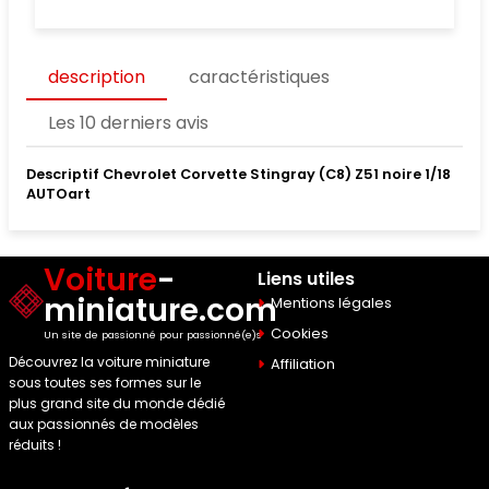
description
caractéristiques
Les 10 derniers avis
Descriptif Chevrolet Corvette Stingray (C8) Z51 noire 1/18
AUTOart
Voiture
-
Liens utiles
miniature.com
Mentions légales
Cookies
Un site de passionné pour passionné(e)s
Découvrez la voiture miniature
Affiliation
sous toutes ses formes sur le
plus grand site du monde dédié
aux passionnés de modèles
réduits !