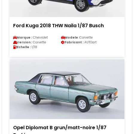
Ford Kuga 2018 THW Naila 1/87 Busch
Marque :
Chevrolet
Modele :
Corvette
Version :
Corvette
Fabricant :
AUTOart
Echelle :
1/18
Opel Diplomat B grun/matt-noire 1/87