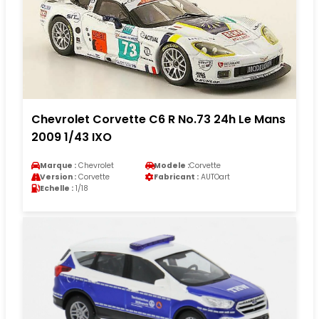
Chevrolet Corvette C6 R No.73 24h Le Mans
2009 1/43 IXO
Marque :
Chevrolet
Modele :
Corvette
Version :
Corvette
Fabricant :
AUTOart
Echelle :
1/18