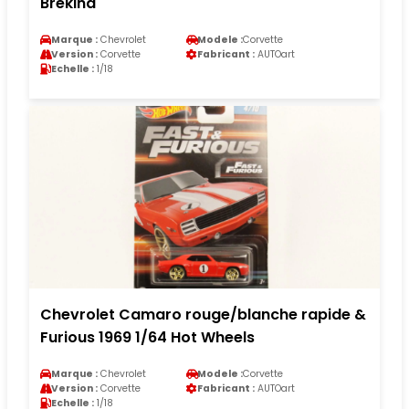
Brekina
Marque :
Chevrolet
Modele :
Corvette
Version :
Corvette
Fabricant :
AUTOart
Echelle :
1/18
Chevrolet Camaro rouge/blanche rapide &
Furious 1969 1/64 Hot Wheels
Marque :
Chevrolet
Modele :
Corvette
Version :
Corvette
Fabricant :
AUTOart
Echelle :
1/18