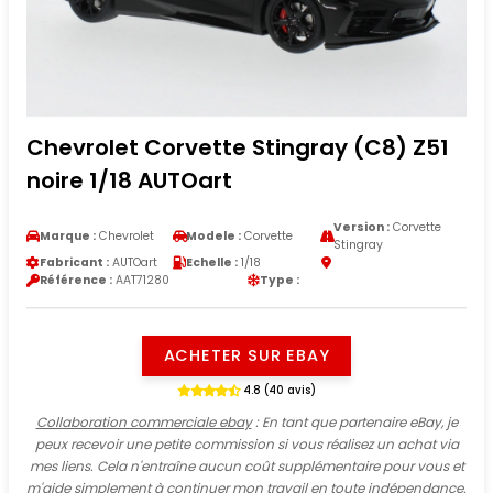
Chevrolet Corvette Stingray (C8) Z51
noire 1/18 AUTOart
Version :
Corvette
Marque :
Chevrolet
Modele :
Corvette
Stingray
Fabricant :
AUTOart
Echelle :
1/18
Référence :
AAT71280
Type :
ACHETER SUR EBAY
4.8 (40 avis)
Collaboration commerciale ebay
: En tant que partenaire eBay, je
peux recevoir une petite commission si vous réalisez un achat via
mes liens. Cela n'entraîne aucun coût supplémentaire pour vous et
m'aide simplement à continuer mon travail en toute indépendance.