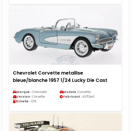
Chevrolet Corvette metallise
bleue/blanche 1957 1/24 Lucky Die Cast
Marque :
Chevrolet
Modele :
Corvette
Version :
Corvette
Fabricant :
AUTOart
Echelle :
1/18