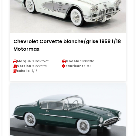
Chevrolet Corvette blanche/grise 1958 1/18
Motormax
Marque :
Chevrolet
Modele :
Corvette
Version :
Corvette
Fabricant :
IXO
Echelle :
1/18