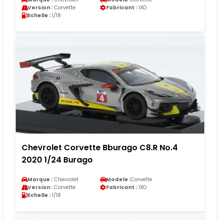
Version :
Corvette
Fabricant :
IXO
Echelle :
1/18
Chevrolet Corvette Bburago C8.R No.4
2020 1/24 Burago
Marque :
Chevrolet
Modele :
Corvette
Version :
Corvette
Fabricant :
IXO
Echelle :
1/18