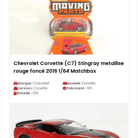
Chevrolet Corvette (C7) Stingray metallise
rouge foncé 2016 1/64 Matchbox
Marque :
Chevrolet
Modele :
Corvette
Version :
Corvette
Fabricant :
IXO
Echelle :
1/18