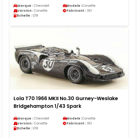
Marque :
Chevrolet
Modele :
Corvette
Version :
Corvette
Fabricant :
IXO
Echelle :
1/18
Lola T70 1966 MKII No.30 Gurney-Weslake
Bridgehampton 1/43 Spark
Marque :
Chevrolet
Modele :
Corvette
Version :
Corvette
Fabricant :
IXO
Echelle :
1/18