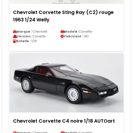
Chevrolet Corvette Sting Ray (C2) rouge
1963 1/24 Welly
Marque :
Chevrolet
Modele :
Corvette
Version :
Corvette
Fabricant :
IXO
Echelle :
1/18
Chevrolet Corvette C4 noire 1/18 AUTOart
Marque :
Chevrolet
Modele :
Corvette