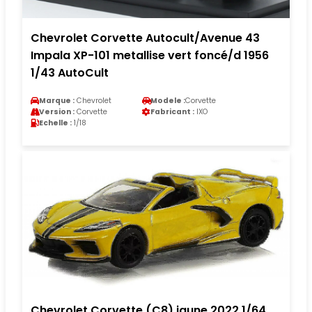
Chevrolet Corvette Autocult/Avenue 43
Impala XP-101 metallise vert foncé/d 1956
1/43 AutoCult
Marque :
Chevrolet
Modele :
Corvette
Version :
Corvette
Fabricant :
IXO
Echelle :
1/18
Chevrolet Corvette (C8) jaune 2022 1/64