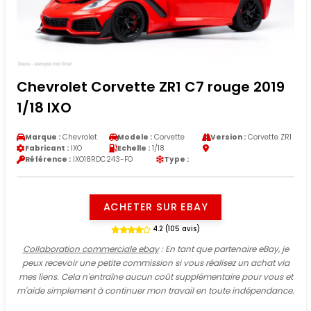
Chevrolet Corvette ZR1 C7 rouge 2019
1/18 IXO
Marque :
Chevrolet
Modele :
Corvette
Version :
Corvette ZR1
Fabricant :
IXO
Echelle :
1/18
Référence :
IXO18RDC243-FO
Type :
ACHETER SUR EBAY
4.2 (105 avis)
Collaboration commerciale ebay
: En tant que partenaire eBay, je
peux recevoir une petite commission si vous réalisez un achat via
mes liens. Cela n'entraîne aucun coût supplémentaire pour vous et
m'aide simplement à continuer mon travail en toute indépendance.