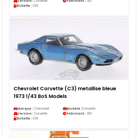
Version :
Corvette
Fabricant :
IXO
Echelle :
1/18
Chevrolet Corvette (C3) metallise bleue
1973 1/43 BoS Models
Marque :
Chevrolet
Modele :
Corvette
Version :
Corvette
Fabricant :
IXO
Echelle :
1/18