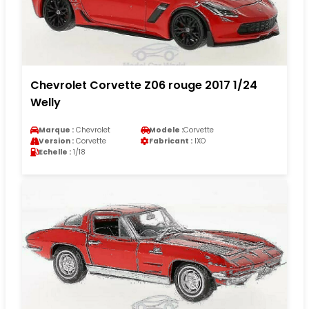
Chevrolet Corvette Z06 rouge 2017 1/24
Welly
Marque :
Chevrolet
Modele :
Corvette
Version :
Corvette
Fabricant :
IXO
Echelle :
1/18