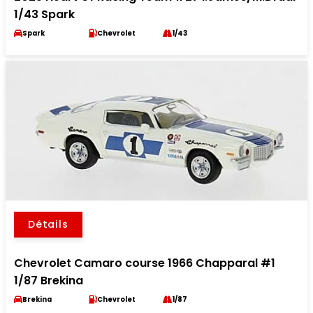
1/43 Spark
Spark
Chevrolet
1/43
Détails
Chevrolet Camaro course 1966 Chapparal #1
1/87 Brekina
Brekina
Chevrolet
1/87