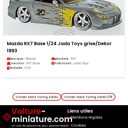
/24 Jada Toys grise/Dekor
Ferrari 275 GTS 1/1
rouge 1964 avec...
Modele :
RX7
Marque :
Ferrari
Fabricant :
Jada Toys
Version :
275 GTS
Echelle :
1/18
Citroen Xsara Tuning Solido
Citroen Xsara Tuning Solido 1/18
Voiture
-
Liens utiles
miniature.com
Mentions légales
Cookies
Un site de passionné pour passionné(e)s