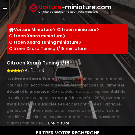
Panneau de gestion des cookies
Voiture
-miniature.com
Un site de passionné pour passionné(e)s
Voiture Miniature
Citroen miniature
Citroen Xsara miniature
Citroen Xsara Tuning miniature
Citroen Xsara Tuning 1/18 miniature
Citroen Xsara Tuning 1/18
4.8 (30 avis)
La
Citroen Xsara Tuning 1/18
est une pièce incontournable
pour les collectionneurs de voitures miniatures qui aiment le
détail
et la
précision
. Ce modèle réduit est représentatif de
la culture du tuning qui a marqué les années 2000, avec ses
modifications audacieuses
et personnalisées. Fabriqué
généralement en métal ou en résine, le modèle offre une
solidité et une finition exquise qui séduisent les passionnés
d'autos miniatures...
Lire la suite
FILTRER VOTRE RECHERCHE