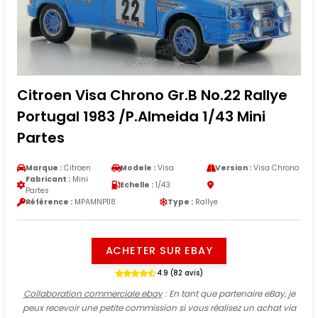
Citroen Visa Chrono Gr.B No.22 Rallye
Portugal 1983 /P.Almeida 1/43 Mini
Partes
Marque :
Citroen
Modele :
Visa
Version :
Visa Chrono
Fabricant :
Mini
Echelle :
1/43
Partes
Référence :
MPAMNP118
Type :
Rallye
ACHETER SUR EBAY
4.9 (82 avis)
Collaboration commerciale ebay
: En tant que partenaire eBay, je
peux recevoir une petite commission si vous réalisez un achat via