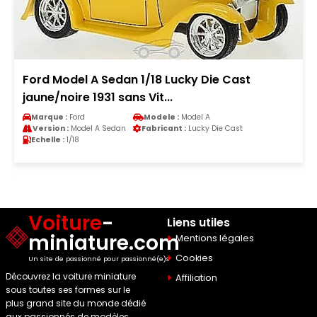
Ford Model A Sedan 1/18 Lucky Die Cast
jaune/noire 1931 sans Vit...
Marque :
Ford
Modele :
Model A
Version :
Model A Sedan
Fabricant :
Lucky Die Cast
Echelle :
1/18
Voiture
-
Liens utiles
miniature.com
Mentions légales
Cookies
Un site de passionné pour passionné(e)s
Découvrez la voiture miniature
Affiliation
sous toutes ses formes sur le
plus grand site du monde dédié
aux passionnés de modèles