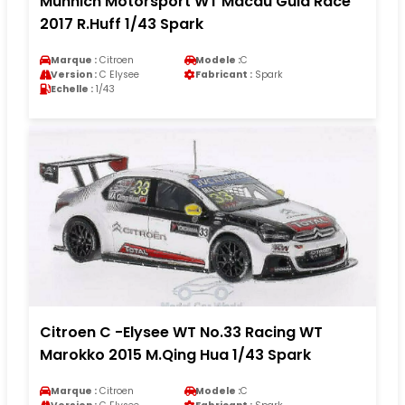
Münnich Motorsport WT Macau Guia Race
2017 R.Huff 1/43 Spark
Marque :
Citroen
Modele :
C
Version :
C Elysee
Fabricant :
Spark
Echelle :
1/43
Citroen C -Elysee WT No.33 Racing WT
Marokko 2015 M.Qing Hua 1/43 Spark
Marque :
Citroen
Modele :
C