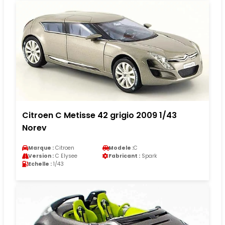
Citroen C Metisse 42 grigio 2009 1/43
Norev
Marque :
Citroen
Modele :
C
Version :
C Elysee
Fabricant :
Spark
Echelle :
1/43