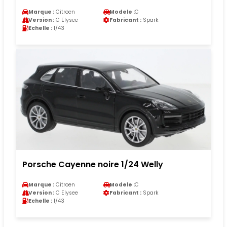
Marque :
Citroen
Modele :
C
Version :
C Elysee
Fabricant :
Spark
Echelle :
1/43
Porsche Cayenne noire 1/24 Welly
Marque :
Citroen
Modele :
C
Version :
C Elysee
Fabricant :
Spark
Echelle :
1/43