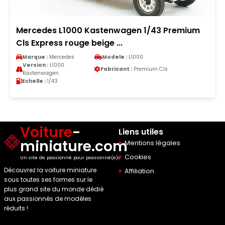
Mercedes L1000 Kastenwagen 1/43 Premium
Cls Express rouge beige ...
Marque :
Mercedes
Modele :
L1000
Version :
L1000
Fabricant :
Premium Cls
Kastenwagen
Echelle :
1/43
Voiture
-
Liens utiles
miniature.com
Mentions légales
Cookies
Un site de passionné pour passionné(e)s
Découvrez la voiture miniature
Affiliation
sous toutes ses formes sur le
plus grand site du monde dédié
aux passionnés de modèles
réduits !