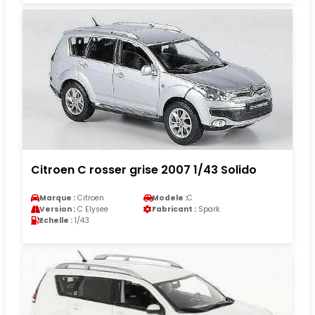
Citroen C rosser grise 2007 1/43 Solido
Marque :
Citroen
Modele :
C
Version :
C Elysee
Fabricant :
Spark
Echelle :
1/43