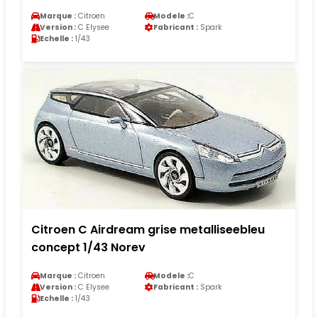
Marque :
Citroen
Modele :
C
Version :
C Elysee
Fabricant :
Spark
Echelle :
1/43
Citroen C Airdream grise metalliseebleu
concept 1/43 Norev
Marque :
Citroen
Modele :
C
Version :
C Elysee
Fabricant :
Spark
Echelle :
1/43