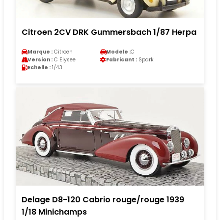
Citroen 2CV DRK Gummersbach 1/87 Herpa
Marque :
Citroen
Modele :
C
Version :
C Elysee
Fabricant :
Spark
Echelle :
1/43
Delage D8-120 Cabrio rouge/rouge 1939
1/18 Minichamps