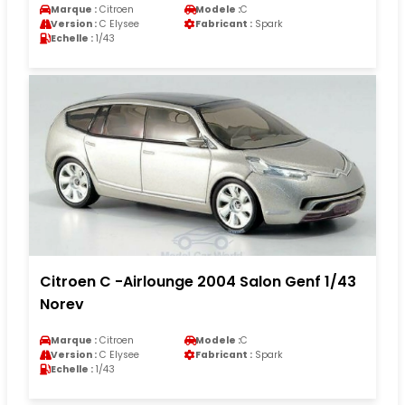
Marque :
Citroen
Modele :
C
Version :
C Elysee
Fabricant :
Spark
Echelle :
1/43
Citroen C -Airlounge 2004 Salon Genf 1/43
Norev
Marque :
Citroen
Modele :
C
Version :
C Elysee
Fabricant :
Spark
Echelle :
1/43