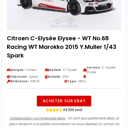
Citroen C-Elysée Elysee - WT No.68
Racing WT Marokko 2015 Y.Muller 1/43
Spark
Version :
C-Elysée
Marque :
Citroen
Modele :
C-Elysée
Elysee
Fabricant :
Spark
Echelle :
1/43
Référence :
S4525
Type :
Wtcc
ACHETER SUR EBAY
4.9 (139 avis)
Collaboration commerciale ebay
: En tant que partenaire eBay, je
peux recevoir une petite commission si vous réalisez un achat via