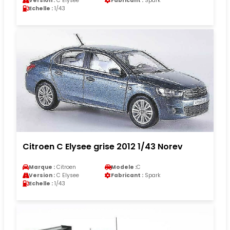
Version :
C Elysee
Fabricant :
Spark
Echelle :
1/43
Citroen C Elysee grise 2012 1/43 Norev
Marque :
Citroen
Modele :
C
Version :
C Elysee
Fabricant :
Spark
Echelle :
1/43