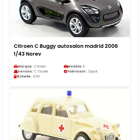
Citroen C Buggy autosalon madrid 2006
1/43 Norev
Marque :
Citroen
Modele :
C
Version :
C Elysee
Fabricant :
Spark
Echelle :
1/43