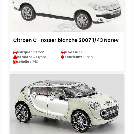
Citroen C -rosser blanche 2007 1/43 Norev
Marque :
Citroen
Modele :
C
Version :
C Elysee
Fabricant :
Spark
Echelle :
1/43