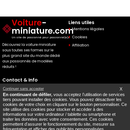
Voiture
-
Liens utiles
miniature.com
Mentions légales
Cookies
Un site de passionné pour passionné(e)s
Découvrez la voiture miniature
Affiliation
sous toutes ses formes sur le
plus grand site du monde dédié
aux passionnés de modèles
réduits !
Contact & Info
Maquette Mobylette
Continuer sans accepter
X
En continuant de défiler,
vous acceptez l'utilisation de services
SEO par
Laurent Bousquet
tiers pouvant installer des cookies. Vous pouvez désactiver les
cookies de votre choix en cliquant sur le bouton personnaliser. Ce
Page consultee le 2026 08
site utilise des cookies pour stocker et accéder à des
07
informations sur votre ordinateur / tablette ou smartphone et
Mais pourquoi le KI87 2026
traiter les données avec votre consentement. Ces cookies
permettent d'assurer le fonctionnement du site, mesurer sa
08 07
fréquentation et afficher des publicités personnalisées.