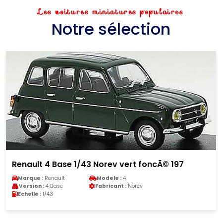
Les voitures miniatures populaires
Notre sélection
Renault 4 Base 1/43 Norev vert foncÃ© 197
Marque :
Renault
Modele :
4
Version :
4 Base
Fabricant :
Norev
Echelle :
1/43