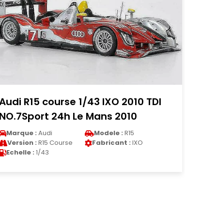
15 course 1/43 IXO 2010 TDI
Lamborghin
ort 24h Le Mans 2010
WhiteBox j
 :
Audi
Modele :
R15
Marque :
Lamb
 :
R15 Course
Fabricant :
IXO
Version :
Urus
:
1/43
Echelle :
1/43