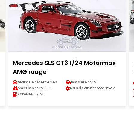
rcedes SLS GT3 1/24 Motormax
Audi R
MG rouge
NO.7Sp
arque :
Mercedes
Modele :
SLS
Marque
ersion :
SLS GT3
Fabricant :
Motormax
Version
chelle :
1/24
Echelle 