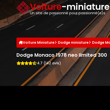
Panneau de gestion des cookies
Voiture
-miniatur
Un site de passionné pour passionné(e)s
Voiture Miniature
Dodge miniature
Dodge Mo
Dodge Monaco 1978 neo limited 300
4.7 (142 avis)