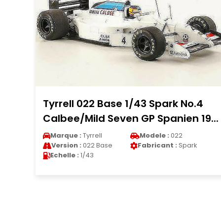
Tyrrell 022 Base 1/43 Spark No.4
Me
Calbee/Mild Seven GP Spanien 19...
A
Marque :
Tyrrell
Modele :
022
M
Version :
022 Base
Fabricant :
Spark
V
Echelle :
1/43
E