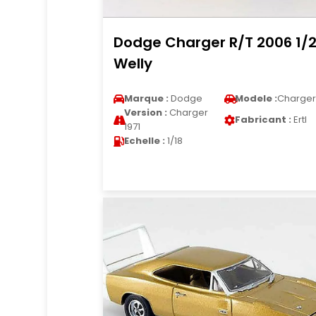
Dodge Charger R/T 2006 1/
Welly
Marque :
Dodge
Modele :
Charger
Version :
Charger
Fabricant :
Ertl
1971
Echelle :
1/18