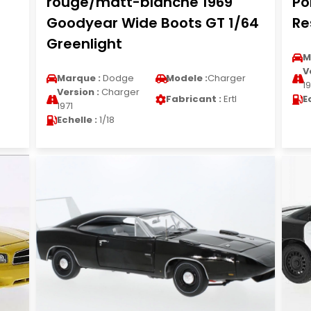
rouge/matt-blanche 1969
Po
Goodyear Wide Boots GT 1/64
Re
Greenlight
M
V
Marque :
Dodge
Modele :
Charger
19
Version :
Charger
Fabricant :
Ertl
E
1971
Echelle :
1/18