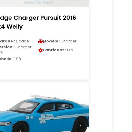
dge Charger Pursuit 2016
24 Welly
arque :
Dodge
Modele :
Charger
ersion :
Charger
Fabricant :
Ertl
71
chelle :
1/18