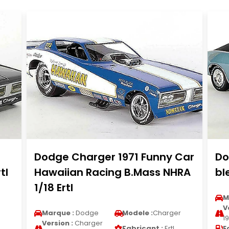
Dodge Charger 1971 Funny Car
Do
tl
Hawaiian Racing B.Mass NHRA
bl
1/18 Ertl
M
V
Marque :
Dodge
Modele :
Charger
19
Version :
Charger
Fabricant :
Ertl
E