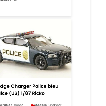
dge Charger Police bleu
lice (US) 1/87 Ricko
arque :
Dodge
Modele :
Charger