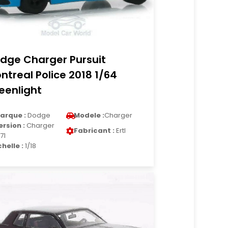
dge Charger Pursuit
ntreal Police 2018 1/64
eenlight
arque :
Dodge
Modele :
Charger
ersion :
Charger
Fabricant :
Ertl
71
chelle :
1/18