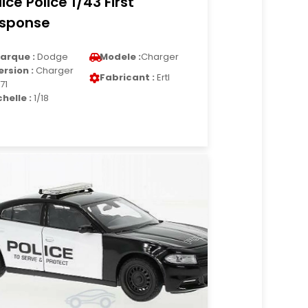
lice Police 1/43 First
sponse
arque :
Dodge
Modele :
Charger
ersion :
Charger
Fabricant :
Ertl
71
chelle :
1/18