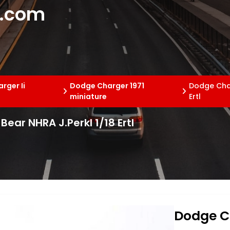
e.com
rger Ii
Dodge Charger 1971
Dodge Char
miniature
Ertl
ear NHRA J.Perkl 1/18 Ertl
Dodge C