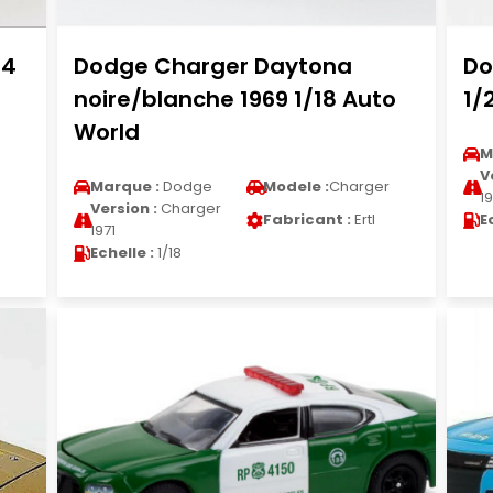
24
Dodge Charger Daytona
Do
noire/blanche 1969 1/18 Auto
1/
World
M
V
Marque :
Dodge
Modele :
Charger
19
Version :
Charger
Fabricant :
Ertl
E
1971
Echelle :
1/18