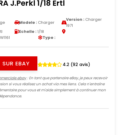
 J.Perkl 1/18 Ertl
Version :
Charger
ge
Modele :
Charger
1971
tl
Echelle :
1/18
W1161
Type :
 SUR EBAY
4.2 (92 avis)
mmerciale ebay
: En tant que partenaire eBay, je peux recevoir
ion si vous réalisez un achat via mes liens. Cela n'entraîne
mentaire pour vous et m'aide simplement à continuer mon
indépendance.