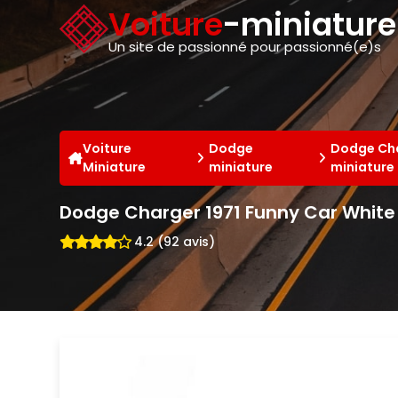
Panneau de gestion des cookies
Voiture
-miniatur
Un site de passionné pour passionné(e)s
Voiture
Dodge
Dodge Cha
Miniature
miniature
miniature
Dodge Charger 1971 Funny Car White B
4.2 (92 avis)