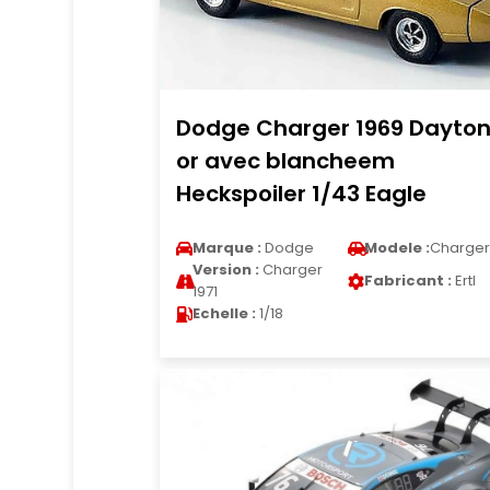
Dodge Charger 1969 Dayto
or avec blancheem
Heckspoiler 1/43 Eagle
Marque :
Dodge
Modele :
Charger
Version :
Charger
Fabricant :
Ertl
1971
Echelle :
1/18