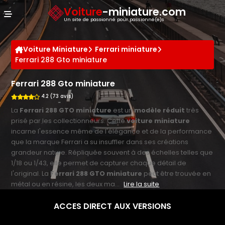
Panneau de gestion des cookies
Voiture
-miniature.com
Un site de passionné pour passionné(e)s
Voiture Miniature
Ferrari miniature
Ferrari 288 Gto miniature
Ferrari 288 Gto miniature
4.2 (73 avis)
La
Ferrari 288 GTO miniature
est un
modèle réduit
très
prisé par les collectionneurs. Cette
voiture miniature
incarne l'essence même de l'élégance et de la performance
que la marque Ferrari a su insuffler dans ses créations
grandeur nature. Répliquée souvent à des échelles telles que
1/18 ou 1/43, elle permet de capturer chaque détail de
l'original. La
Ferrari 288 GTO miniature
peut être trouvée en
métal ou en résine, les deux ma...
Lire la suite
ACCES DIRECT AUX VERSIONS