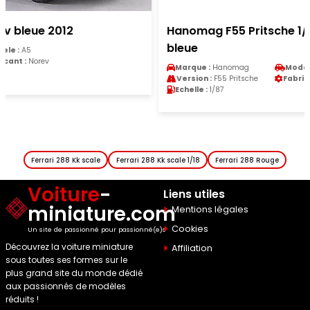
Hanomag F55 Pritsche 1/87 Schuco plateau
bleue
Marque :
Hanomag
Modele :
F55
Version :
F55 Pritsche
Fabricant :
Schuco
Echelle :
1/87
Ferrari 288 Kk scale
Ferrari 288 Kk scale 1/18
Ferrari 288 Rouge
Voiture
-
Liens utiles
miniature.com
Mentions légales
Cookies
Un site de passionné pour passionné(e)s
Découvrez la voiture miniature
Affiliation
sous toutes ses formes sur le
plus grand site du monde dédié
aux passionnés de modèles
réduits !