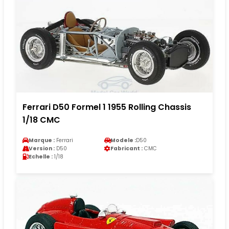
Ferrari D50 Formel 1 1955 Rolling Chassis
1/18 CMC
Marque :
Ferrari
Modele :
D50
Version :
D50
Fabricant :
CMC
Echelle :
1/18