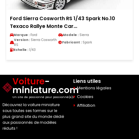
Ford Sierra Cosworth RS 1/43 Spark No.10
Texaco Rallye Monte Car...
Marque :
Ford
Modele :
Sierra
Version :
Sierra Cosworth
Fabricant :
Spark
RS
Echelle :
1/43
Voiture
-
Liens utiles
miniature.com
Mentions légales
Cookies
Un site de passionné pour passionné(e)s
Découvrez la voiture miniature
Affiliation
sous toutes ses formes sur le
plus grand site du monde dédié
aux passionnés de modèles
réduits !