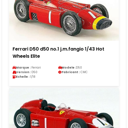
Ferrari D50 d50 no.1 j.m.fangio 1/43 Hot
Wheels Elite
Marque :
Ferrari
Modele :
D50
Version :
D50
Fabricant :
CMC
Echelle :
1/18