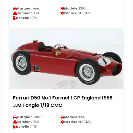
Marque :
Ferrari
Modele :
D50
Version :
D50
Fabricant :
CMC
Echelle :
1/18
Ferrari D50 No.1 Formel 1 GP England 1956
J.M.Fangio 1/18 CMC
Marque :
Ferrari
Modele :
D50
Version :
D50
Fabricant :
CMC
Echelle :
1/18