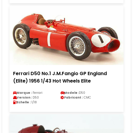
Ferrari D50 No.1 J.M.Fangio GP England
(Elite) 1956 1/43 Hot Wheels Elite
Marque :
Ferrari
Modele :
D50
Version :
D50
Fabricant :
CMC
Echelle :
1/18