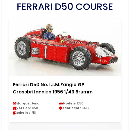
FERRARI D50 COURSE
Ferrari D50 No.1 J.M.Fangio GP
Grossbritannien 1956 1/43 Brumm
Marque :
Ferrari
Modele :
D50
Version :
D50
Fabricant :
CMC
Echelle :
1/18