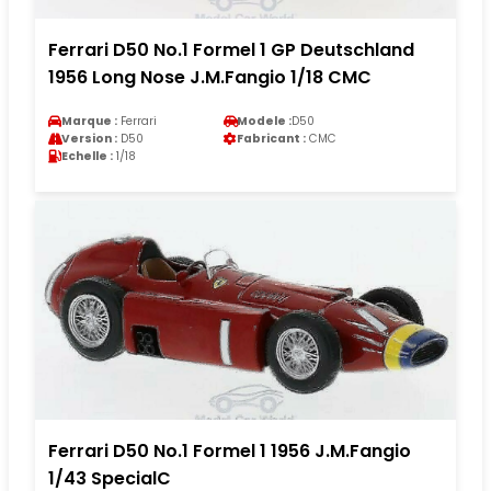
Ferrari D50 No.1 Formel 1 GP Deutschland
1956 Long Nose J.M.Fangio 1/18 CMC
Marque :
Ferrari
Modele :
D50
Version :
D50
Fabricant :
CMC
Echelle :
1/18
Ferrari D50 No.1 Formel 1 1956 J.M.Fangio
1/43 SpecialC