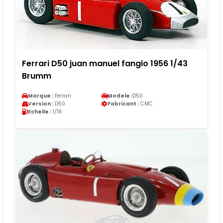
Ferrari D50 juan manuel fangio 1956 1/43
Brumm
Marque :
Ferrari
Modele :
D50
Version :
D50
Fabricant :
CMC
Echelle :
1/18