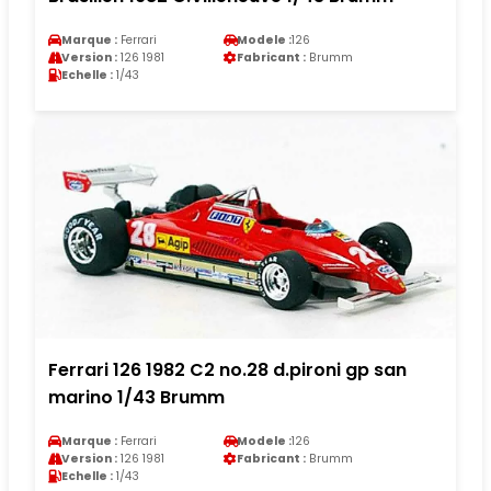
Marque :
Ferrari
Modele :
126
Version :
126 1981
Fabricant :
Brumm
Echelle :
1/43
Ferrari 126 1982 C2 no.28 d.pironi gp san
marino 1/43 Brumm
Marque :
Ferrari
Modele :
126
Version :
126 1981
Fabricant :
Brumm
Echelle :
1/43