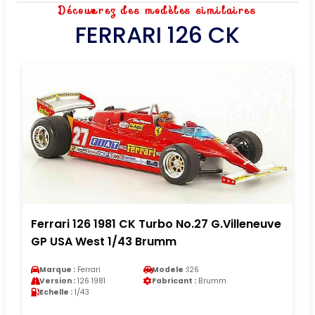
Découvrez des modèles similaires
FERRARI 126 CK
Ferrari 126 1981 CK Turbo No.27 G.Villeneuve
GP USA West 1/43 Brumm
Marque :
Ferrari
Modele :
126
Version :
126 1981
Fabricant :
Brumm
Echelle :
1/43