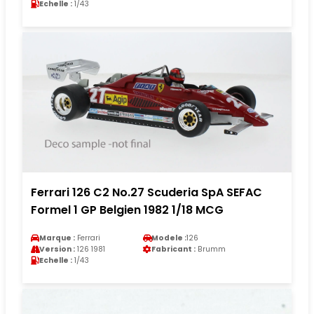
Echelle :
1/43
Ferrari 126 C2 No.27 Scuderia SpA SEFAC
Formel 1 GP Belgien 1982 1/18 MCG
Marque :
Ferrari
Modele :
126
Version :
126 1981
Fabricant :
Brumm
Echelle :
1/43