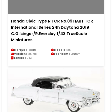
Honda Civic Type R TCR No.89 HART TCR
International Series 24h Daytona 2019
C.Gilsinger/R.Eversley 1/43 TrueScale
Miniatures
Marque :
Ferrari
Modele :
126
Version :
126 1981
Fabricant :
Brumm
Echelle :
1/43