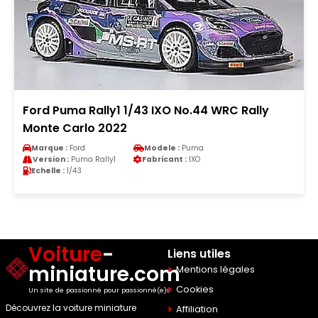
Ford Puma Rally1 1/43 IXO No.44 WRC Rally
Monte Carlo 2022
Marque :
Ford
Modele :
Puma
Version :
Puma Rally1
Fabricant :
IXO
Echelle :
1/43
Voiture
-
Liens utiles
miniature.com
Mentions légales
Cookies
Un site de passionné pour passionné(e)s
Découvrez la voiture miniature
Affiliation