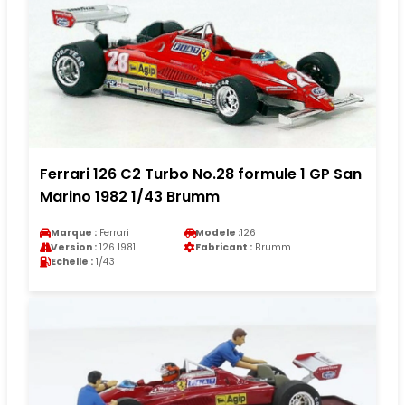
Ferrari 126 C2 Turbo No.28 formule 1 GP San
Marino 1982 1/43 Brumm
Marque :
Ferrari
Modele :
126
Version :
126 1981
Fabricant :
Brumm
Echelle :
1/43