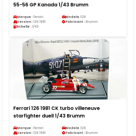
55-56 GP Kanada 1/43 Brumm
Marque :
Ferrari
Modele :
126
Version :
126 1981
Fabricant :
Brumm
Echelle :
1/43
Ferrari 126 1981 CK turbo villeneuve
starfighter duell 1/43 Brumm
Marque :
Ferrari
Modele :
126
Version :
126 1981
Fabricant :
Brumm