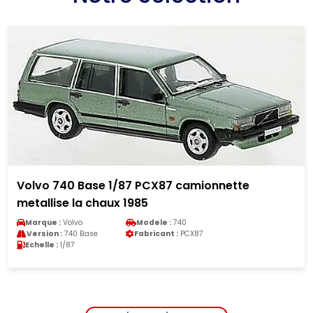
Volvo 740 Base 1/87 PCX87 camionnette
metallise la chaux 1985
Marque :
Volvo
Modele :
740
Version :
740 Base
Fabricant :
PCX87
Echelle :
1/87