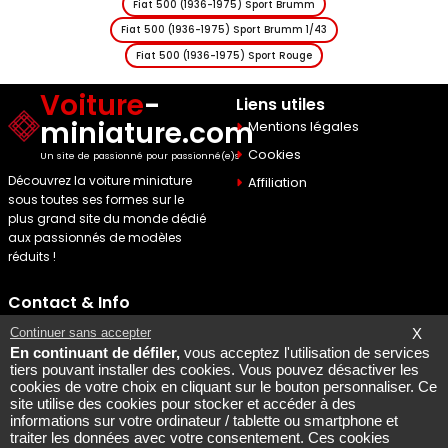
Fiat 500 (1936-1975) Sport Brumm
Fiat 500 (1936-1975) Sport Brumm 1/43
Fiat 500 (1936-1975) Sport Rouge
Voiture
-
Liens utiles
miniature.com
Mentions légales
Cookies
Un site de passionné pour passionné(e)s
Découvrez la voiture miniature
Affiliation
sous toutes ses formes sur le
plus grand site du monde dédié
aux passionnés de modèles
réduits !
Contact & Info
Maquette Mobylette
Continuer sans accepter
X
En continuant de défiler,
vous acceptez l'utilisation de services
SEO par
Laurent Bousquet
tiers pouvant installer des cookies. Vous pouvez désactiver les
cookies de votre choix en cliquant sur le bouton personnaliser. Ce
Page consultee le 2026 08
site utilise des cookies pour stocker et accéder à des
08
informations sur votre ordinateur / tablette ou smartphone et
Mais pourquoi le KI87 2026
traiter les données avec votre consentement. Ces cookies