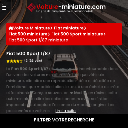
Panneau de gestion des cookies
Voiture
-miniature.com
Un site de passionné pour passionné(e)s
Voiture Miniature
Fiat miniature
Fiat 500 miniature
Fiat 500 Sport miniature
Fiat 500 Sport 1/87 miniature
Fiat 500 Sport 1/87
4.3 (96 avis)
La
Fiat 500 Sport 1/87
est devenue un incontournable dans
l'univers des voitures miniatures. En tant que véhicule
miniature, elle offre une reproduction fidèle et détaillée de
l'emblématique modèle italien, le tout à une échelle discrète
et fascinante. Conçue souvent en
métal
ou en résine, cette
auto miniature attire les collectionneurs avec sa finition
impeccable qui capture l'essence du modèle original. Les
passionnés de voitures ...
Lire la suite
FILTRER VOTRE RECHERCHE