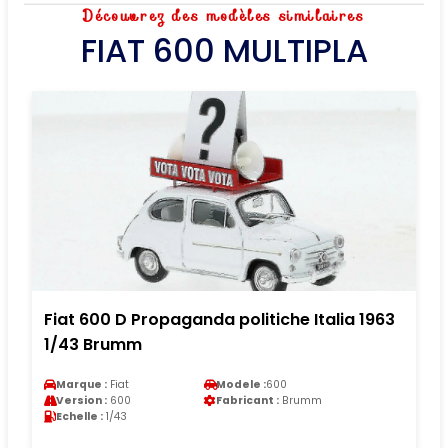
Découvrez des modèles similaires
FIAT 600 MULTIPLA
Fiat 600 D Propaganda politiche Italia 1963
1/43 Brumm
Marque :
Fiat
Modele :
600
Version :
600
Fabricant :
Brumm
Echelle :
1/43