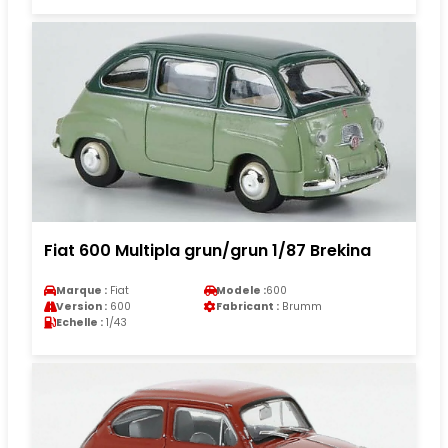
Fiat 600 Multipla grun/grun 1/87 Brekina
Marque :
Fiat
Modele :
600
Version :
600
Fabricant :
Brumm
Echelle :
1/43