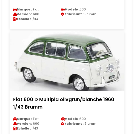
Marque :
Fiat
Modele :
600
Version :
600
Fabricant :
Brumm
Echelle :
1/43
Fiat 600 D Multipla olivgrun/blanche 1960
1/43 Brumm
Marque :
Fiat
Modele :
600
Version :
600
Fabricant :
Brumm
Echelle :
1/43