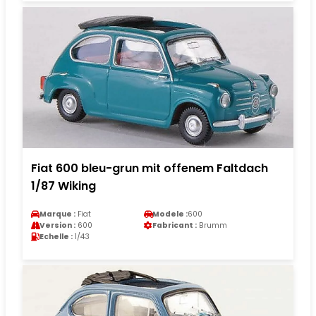
Fiat 600 bleu-grun mit offenem Faltdach
1/87 Wiking
Marque :
Fiat
Modele :
600
Version :
600
Fabricant :
Brumm
Echelle :
1/43