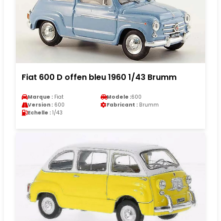
Fiat 600 D offen bleu 1960 1/43 Brumm
Marque :
Fiat
Modele :
600
Version :
600
Fabricant :
Brumm
Echelle :
1/43