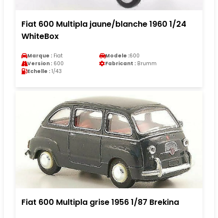
Fiat 600 Multipla jaune/blanche 1960 1/24
WhiteBox
Marque :
Fiat
Modele :
600
Version :
600
Fabricant :
Brumm
Echelle :
1/43
Fiat 600 Multipla grise 1956 1/87 Brekina