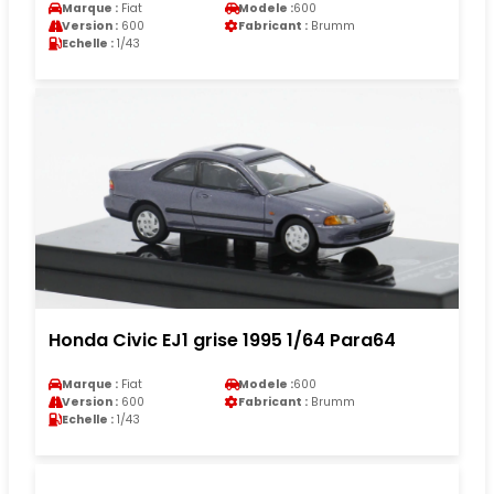
Marque :
Fiat
Modele :
600
Version :
600
Fabricant :
Brumm
Echelle :
1/43
Honda Civic EJ1 grise 1995 1/64 Para64
Marque :
Fiat
Modele :
600
Version :
600
Fabricant :
Brumm
Echelle :
1/43