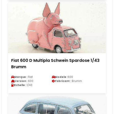
Fiat 600 D Multipla Schwein Spardose 1/43
Brumm
Marque :
Fiat
Modele :
600
Version :
600
Fabricant :
Brumm
Echelle :
1/43