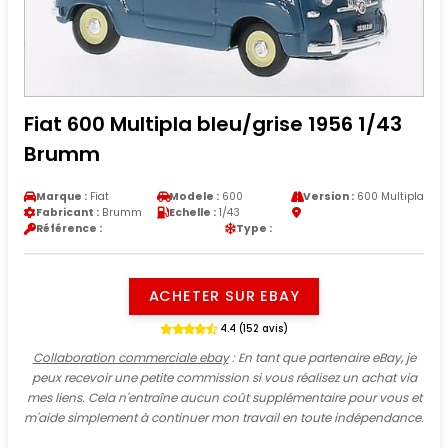
Fiat 600 Multipla bleu/grise 1956 1/43
Brumm
Marque :
Fiat
Modele :
600
Version :
600 Multipla
Fabricant :
Brumm
Echelle :
1/43
Référence :
Type :
ACHETER SUR EBAY
4.4 (152 avis)
Collaboration commerciale ebay
: En tant que partenaire eBay, je
peux recevoir une petite commission si vous réalisez un achat via
mes liens. Cela n'entraîne aucun coût supplémentaire pour vous et
m'aide simplement à continuer mon travail en toute indépendance.