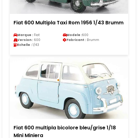
Fiat 600 Multipla Taxi Rom 1956 1/43 Brumm
Marque :
Fiat
Modele :
600
Version :
600
Fabricant :
Brumm
Echelle :
1/43
Fiat 600 multipla bicolore bleu/grise 1/18
Mini Miniera