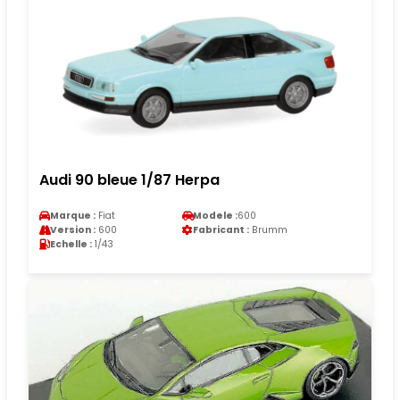
Audi 90 bleue 1/87 Herpa
Marque :
Fiat
Modele :
600
Version :
600
Fabricant :
Brumm
Echelle :
1/43