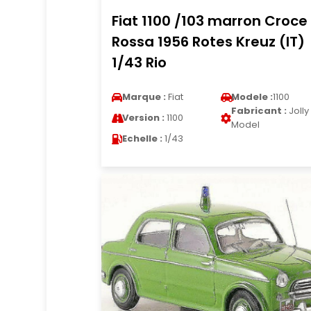
Fiat 1100 /103 marron Croce
Rossa 1956 Rotes Kreuz (IT)
1/43 Rio
Marque :
Fiat
Modele :
1100
Fabricant :
Jolly
Version :
1100
Model
Echelle :
1/43