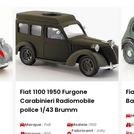
Fiat 1100 1950 Furgone
Fi
Carabinieri Radiomobile
Ba
police 1/43 Brumm
M
Marque :
Fiat
Modele :
1100
V
Fabricant :
Jolly
Version :
1100
E