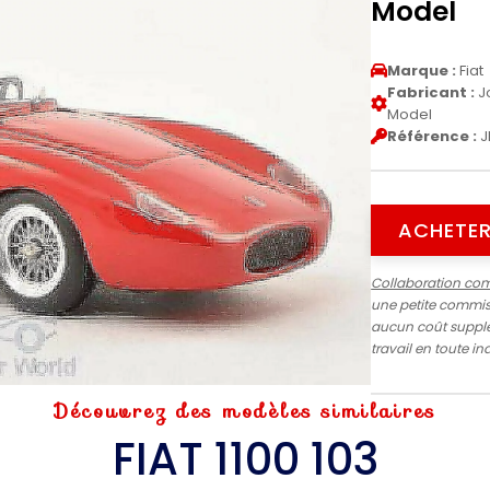
Model
Marque :
Fiat
Fabricant :
Jo
Model
Référence :
J
ACHETER
Collaboration co
une petite commiss
aucun coût supplé
travail en toute 
Découvrez des modèles similaires
FIAT 1100 103