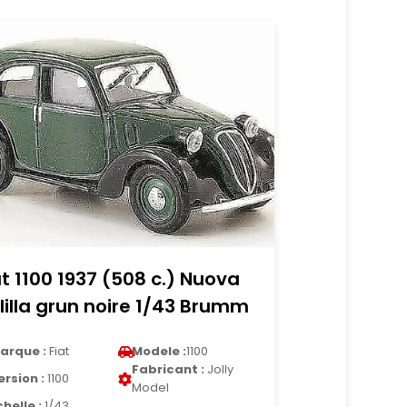
at 1100 1937 (508 c.) Nuova
lilla grun noire 1/43 Brumm
arque :
Fiat
Modele :
1100
Fabricant :
Jolly
ersion :
1100
Model
chelle :
1/43