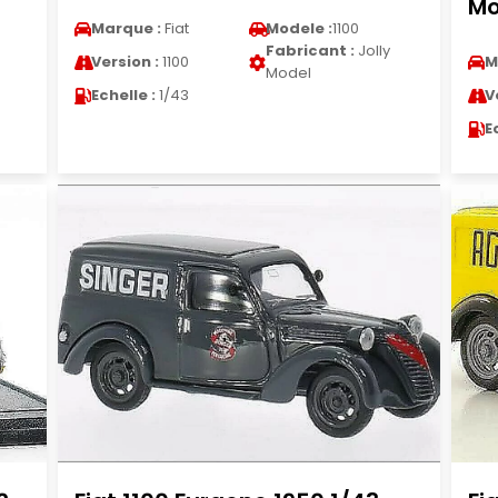
Mo
Marque :
Fiat
Modele :
1100
Fabricant :
Jolly
Version :
1100
M
Model
Echelle :
1/43
V
E