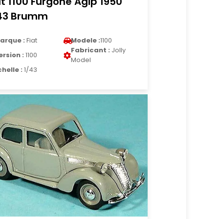
at 1100 Furgone Agip 1950
43 Brumm
arque :
Fiat
Modele :
1100
Fabricant :
Jolly
ersion :
1100
Model
chelle :
1/43