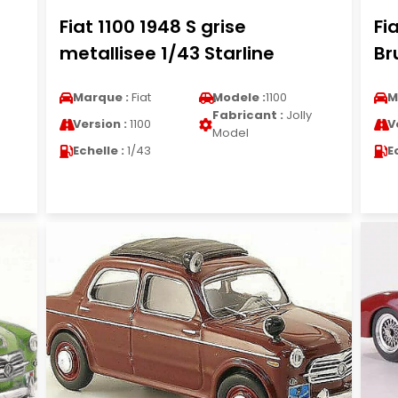
Fiat 1100 1948 S grise
Fi
metallisee 1/43 Starline
B
Marque :
Fiat
Modele :
1100
M
Fabricant :
Jolly
Version :
1100
V
Model
Echelle :
1/43
E