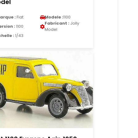
del
arque :
Fiat
Modele :
1100
Fabricant :
Jolly
ersion :
1100
Model
chelle :
1/43