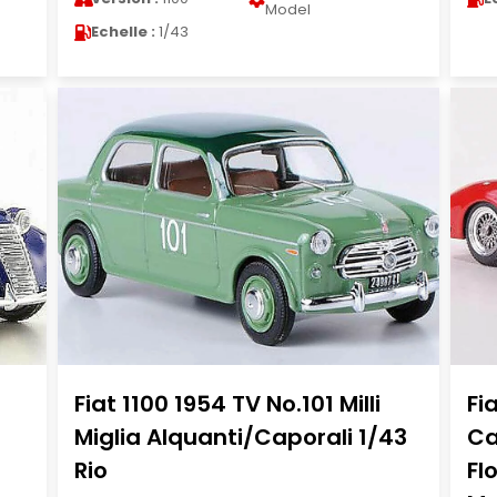
Model
Echelle :
1/43
Fiat 1100 1954 TV No.101 Milli
Fi
Miglia Alquanti/Caporali 1/43
Ca
Rio
Fl