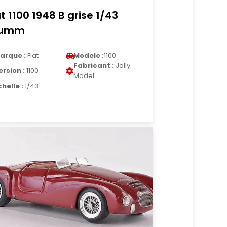
at 1100 1948 B grise 1/43
rumm
arque :
Fiat
Modele :
1100
Fabricant :
Jolly
ersion :
1100
Model
chelle :
1/43