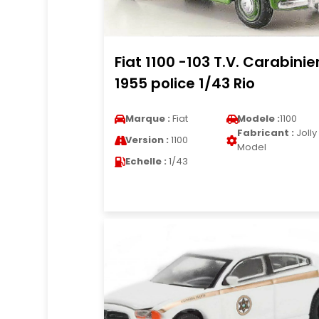
Fiat 1100 -103 T.V. Carabinier
1955 police 1/43 Rio
Marque :
Fiat
Modele :
1100
Fabricant :
Jolly
Version :
1100
Model
Echelle :
1/43