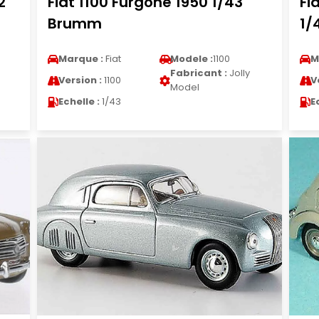
2
Fiat 1100 Furgone 1950 1/43
Fi
Brumm
1/
Marque :
Fiat
Modele :
1100
M
Fabricant :
Jolly
Version :
1100
V
Model
Echelle :
1/43
E