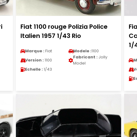
i
Fiat 1100 rouge Polizia Police
Fi
Italien 1957 1/43 Rio
Ca
1/
Marque :
Fiat
Modele :
1100
Fabricant :
Jolly
Version :
1100
M
Model
Echelle :
1/43
V
E