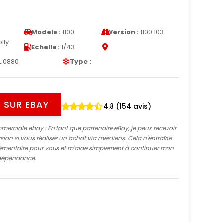
Modele :
1100
Version :
1100 103
lly
Echelle :
1/43
L 0880
Type :
 SUR EBAY
4.8 (154 avis)
mmerciale ebay
: En tant que partenaire eBay, je peux recevoir
ion si vous réalisez un achat via mes liens. Cela n'entraîne
mentaire pour vous et m'aide simplement à continuer mon
indépendance.