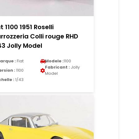
at 1100 1951 Roselli
rrozzeria Colli rouge RHD
43 Jolly Model
arque :
Fiat
Modele :
1100
Fabricant :
Jolly
ersion :
1100
Model
chelle :
1/43