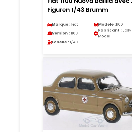
Fiat 1100 Nuova Balilla avec 
Figuren 1/43 Brumm
Marque :
Fiat
Modele :
1100
Fabricant :
Jolly
Version :
1100
Model
Echelle :
1/43