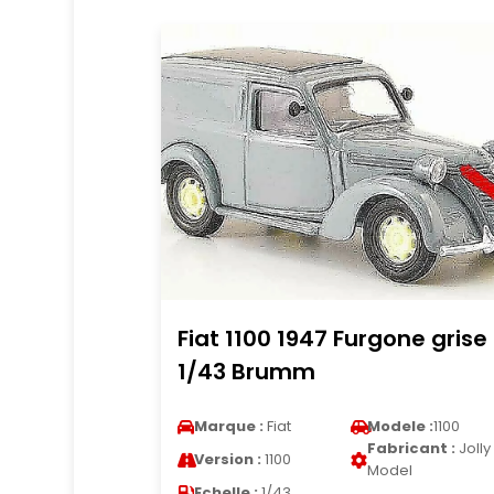
Fiat 1100 1947 Furgone grise
1/43 Brumm
Marque :
Fiat
Modele :
1100
Fabricant :
Jolly
Version :
1100
Model
Echelle :
1/43