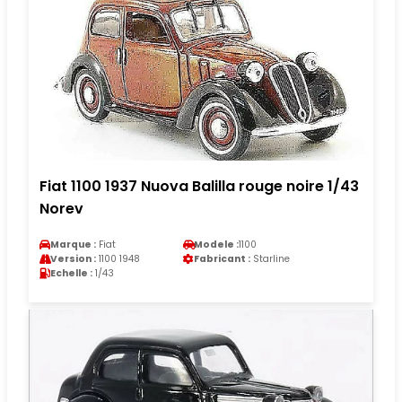
Fiat 1100 1937 Nuova Balilla rouge noire 1/43
Norev
Marque :
Fiat
Modele :
1100
Version :
1100 1948
Fabricant :
Starline
Echelle :
1/43