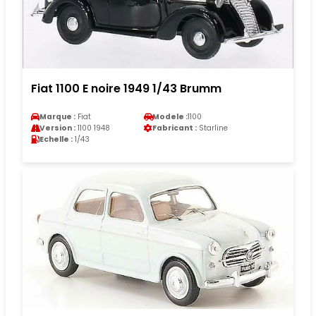
Fiat 1100 E noire 1949 1/43 Brumm
Marque :
Fiat
Modele :
1100
Version :
1100 1948
Fabricant :
Starline
Echelle :
1/43