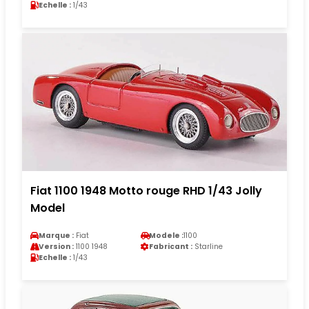
Echelle :
1/43
Fiat 1100 1948 Motto rouge RHD 1/43 Jolly
Model
Marque :
Fiat
Modele :
1100
Version :
1100 1948
Fabricant :
Starline
Echelle :
1/43