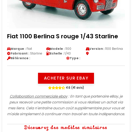
Fiat 1100 Berlina S rouge 1/43 Starline
Marque :
Fiat
Modele :
1100
Version :
1100 Berlina
Fabricant :
Starline
Echelle :
1/43
Référence :
Type :
ACHETER SUR EBAY
4.6 (41 avis)
Collaboration commerciale ebay
: En tant que partenaire eBay, je
peux recevoir une petite commission si vous réalisez un achat via
mes liens. Cela n'entraîne aucun coût supplémentaire pour vous et
m'aide simplement à continuer mon travail en toute indépendance.
Découvrez des modèles similaires