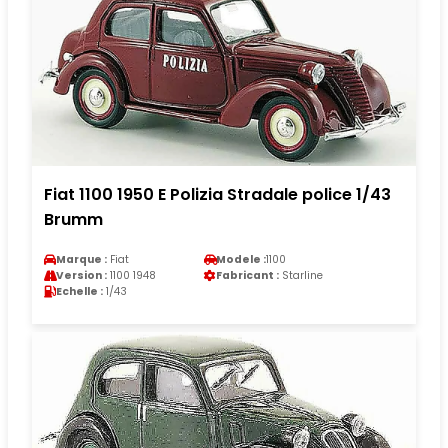
Fiat 1100 1950 E Polizia Stradale police 1/43
Brumm
Marque :
Fiat
Modele :
1100
Version :
1100 1948
Fabricant :
Starline
Echelle :
1/43