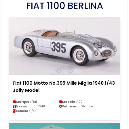
FIAT 1100 BERLINA
Fiat 1100 Motto No.395 Mille Miglia 1948 1/43
Jolly Model
Marque :
Fiat
Modele :
1100
Version :
1100 1948
Fabricant :
Starline
Echelle :
1/43