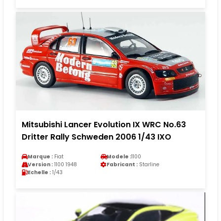
Mitsubishi Lancer Evolution IX WRC No.63
Dritter Rally Schweden 2006 1/43 IXO
Marque :
Fiat
Modele :
1100
Version :
1100 1948
Fabricant :
Starline
Echelle :
1/43