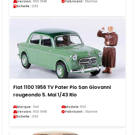
Version :
1100 1948
Fabricant :
Starline
Echelle :
1/43
Fiat 1100 1956 TV Pater Pio San Giovanni
rougeondo 5. Mai 1/43 Rio
Marque :
Fiat
Modele :
1100
Version :
1100 1948
Fabricant :
Starline
Echelle :
1/43