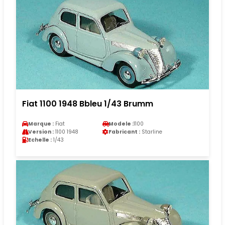
Fiat 1100 1948 Bbleu 1/43 Brumm
Marque :
Fiat
Modele :
1100
Version :
1100 1948
Fabricant :
Starline
Echelle :
1/43