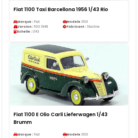
Fiat 1100 Taxi Barcellona 1956 1/43 Rio
Marque :
Fiat
Modele :
1100
Version :
1100 1948
Fabricant :
Starline
Echelle :
1/43
Fiat 1100 E Olio Carli Lieferwagen 1/43
Brumm
Marque :
Fiat
Modele :
1100