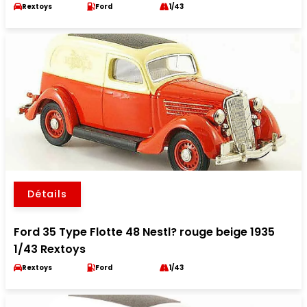
Rextoys
Ford
1/43
Détails
Ford 35 Type Flotte 48 Nestl? rouge beige 1935
1/43 Rextoys
Rextoys
Ford
1/43