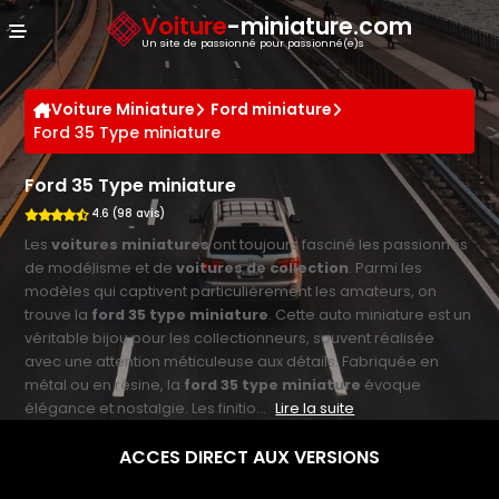
Panneau de gestion des cookies
Voiture
-miniature.com
Un site de passionné pour passionné(e)s
Voiture Miniature
Ford miniature
Ford 35 Type miniature
Ford 35 Type miniature
4.6 (98 avis)
Les
voitures miniatures
ont toujours fasciné les passionnés
de modélisme et de
voitures de collection
. Parmi les
modèles qui captivent particulièrement les amateurs, on
trouve la
ford 35 type miniature
. Cette auto miniature est un
véritable bijou pour les collectionneurs, souvent réalisée
avec une attention méticuleuse aux détails. Fabriquée en
métal ou en résine, la
ford 35 type miniature
évoque
élégance et nostalgie. Les finitio...
Lire la suite
ACCES DIRECT AUX VERSIONS