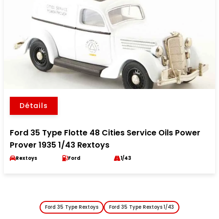
Détails
Ford 35 Type Flotte 48 Cities Service Oils Power
Prover 1935 1/43 Rextoys
Rextoys
Ford
1/43
Ford 35 Type Rextoys
Ford 35 Type Rextoys 1/43