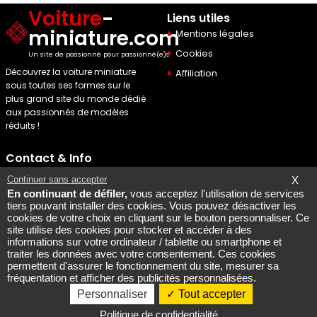
Voiture
-
Liens utiles
miniature.com
Mentions légales
Cookies
Un site de passionné pour passionné(e)s
Découvrez la voiture miniature
Affiliation
sous toutes ses formes sur le
plus grand site du monde dédié
aux passionnés de modèles
réduits !
Contact & Info
Maquette Mobylette
Continuer sans accepter
X
En continuant de défiler,
vous acceptez l'utilisation de services
SEO par
Laurent Bousquet
tiers pouvant installer des cookies. Vous pouvez désactiver les
cookies de votre choix en cliquant sur le bouton personnaliser. Ce
Page consultee le 2026 08
site utilise des cookies pour stocker et accéder à des
09
informations sur votre ordinateur / tablette ou smartphone et
Mais pourquoi le KI87 2026
traiter les données avec votre consentement. Ces cookies
permettent d'assurer le fonctionnement du site, mesurer sa
08 09
fréquentation et afficher des publicités personnalisées.
Personnaliser
Tout accepter
Copyright @ 2007-2026 - All rights reserved
Politique de confidentialité