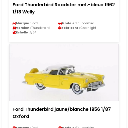
Ford Thunderbird Roadster met.-bleue 1962
1/18 Welly
Marque :
Ford
Modele :
Thunderbird
Version :
Thunderbird
Fabricant :
Greenlight
Echelle :
1/64
Ford Thunderbird jaune/blanche 1956 1/87
Oxford
Marque :
Ford
Modele :
Thunderbird