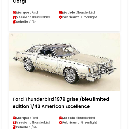
Corgi
Marque :
Ford
Modele :
Thunderbird
Version :
Thunderbird
Fabricant :
Greenlight
Echelle :
1/64
Ford Thunderbird 1979 grise /bleu limited
edition 1/43 American Excellence
Marque :
Ford
Modele :
Thunderbird
Version :
Thunderbird
Fabricant :
Greenlight
Echelle :
1/64