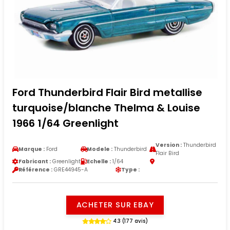
Ford Thunderbird Flair Bird metallise
turquoise/blanche Thelma & Louise
1966 1/64 Greenlight
Version :
Thunderbird
Marque :
Ford
Modele :
Thunderbird
Flair Bird
Fabricant :
Greenlight
Echelle :
1/64
Référence :
GRE44945-A
Type :
ACHETER SUR EBAY
4.3 (177 avis)