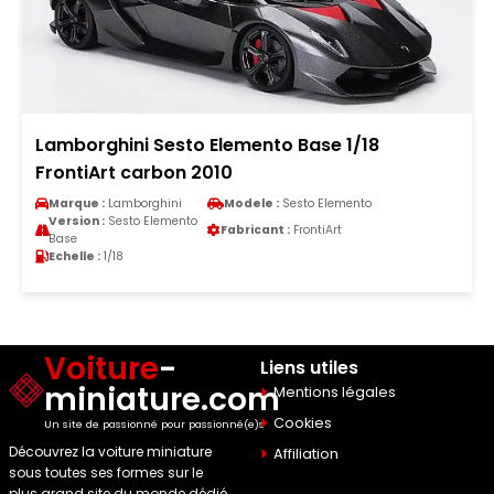
Lamborghini Sesto Elemento Base 1/18
FrontiArt carbon 2010
Marque :
Lamborghini
Modele :
Sesto Elemento
Version :
Sesto Elemento
Fabricant :
FrontiArt
Base
Echelle :
1/18
Voiture
-
Liens utiles
miniature.com
Mentions légales
Cookies
Un site de passionné pour passionné(e)s
Découvrez la voiture miniature
Affiliation
sous toutes ses formes sur le
plus grand site du monde dédié