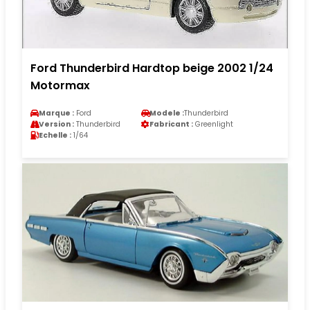
Ford Thunderbird Hardtop beige 2002 1/24
Motormax
Marque :
Ford
Modele :
Thunderbird
Version :
Thunderbird
Fabricant :
Greenlight
Echelle :
1/64