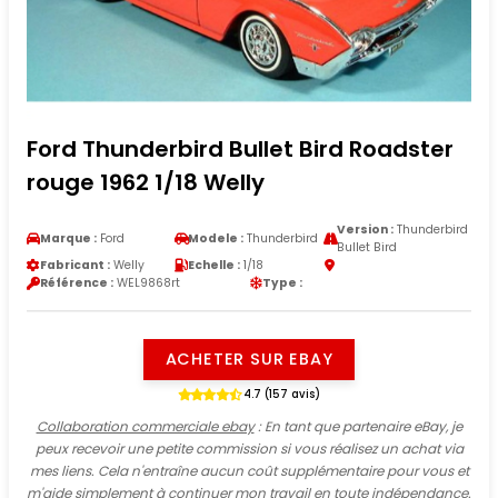
Ford Thunderbird Bullet Bird Roadster
rouge 1962 1/18 Welly
Version :
Thunderbird
Marque :
Ford
Modele :
Thunderbird
Bullet Bird
Fabricant :
Welly
Echelle :
1/18
Référence :
WEL9868rt
Type :
ACHETER SUR EBAY
4.7 (157 avis)
Collaboration commerciale ebay
: En tant que partenaire eBay, je
peux recevoir une petite commission si vous réalisez un achat via
mes liens. Cela n'entraîne aucun coût supplémentaire pour vous et
m'aide simplement à continuer mon travail en toute indépendance.