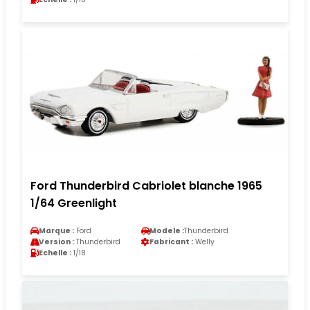
Ford Thunderbird Cabriolet blanche 1965
1/64 Greenlight
Marque :
Ford
Modele :
Thunderbird
Version :
Thunderbird
Fabricant :
Welly
Echelle :
1/18