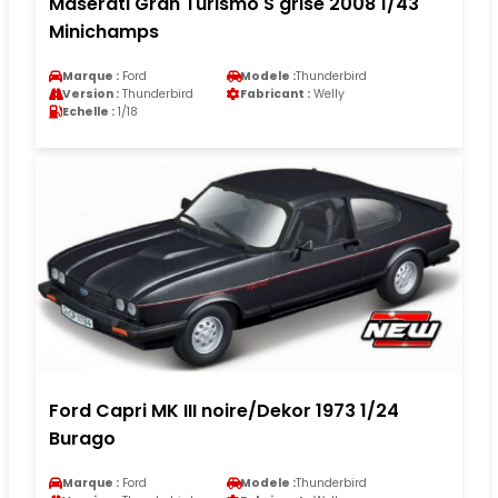
Maserati Gran Turismo S grise 2008 1/43
Minichamps
Marque :
Ford
Modele :
Thunderbird
Version :
Thunderbird
Fabricant :
Welly
Echelle :
1/18
Ford Capri MK III noire/Dekor 1973 1/24
Burago
Marque :
Ford
Modele :
Thunderbird