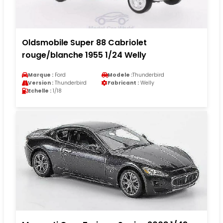
Oldsmobile Super 88 Cabriolet
rouge/blanche 1955 1/24 Welly
Marque :
Ford
Modele :
Thunderbird
Version :
Thunderbird
Fabricant :
Welly
Echelle :
1/18