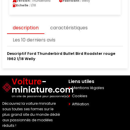
Version :
Thunderbird
Fabricant :
Welly
Echelle :
1/18
description
caractéristiques
Les 10 derniers avis
Descriptif Ford Thunderbird Bullet Bird Roadster rouge
1962 1/18 Welly
Voiture
-
Liens utiles
miniature.com
Mentions légales
Cookies
Un site de passionné pour passionné(e)s
Découvrez la voiture miniature
Affiliation
sous toutes ses formes sur le
plus grand site du monde dédié
aux passionnés de modèles
réduits !