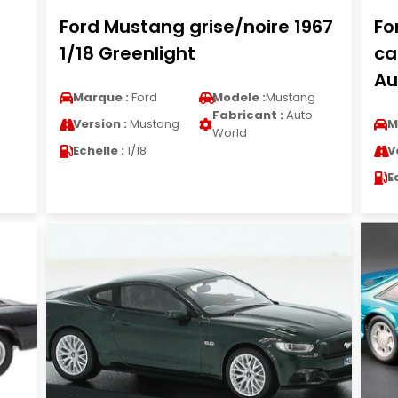
Ford Mustang grise/noire 1967
Fo
1/18 Greenlight
ca
Au
g
Marque :
Ford
Modele :
Mustang
Fabricant :
Auto
Version :
Mustang
M
World
Echelle :
1/18
V
E