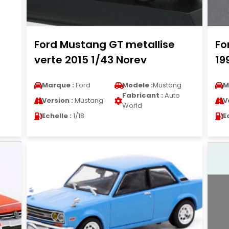
Ford Mustang GT metallise
Fo
verte 2015 1/43 Norev
19
g
Marque :
Ford
Modele :
Mustang
M
Fabricant :
Auto
Version :
Mustang
V
World
Echelle :
1/18
E