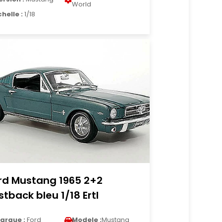
World
chelle :
1/18
rd Mustang 1965 2+2
stback bleu 1/18 Ertl
arque :
Ford
Modele :
Mustang