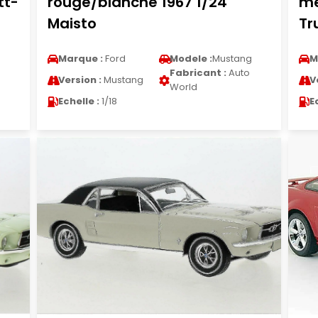
tt-
rouge/blanche 1967 1/24
me
Maisto
Tr
g
Marque :
Ford
Modele :
Mustang
M
Fabricant :
Auto
Version :
Mustang
V
World
Echelle :
1/18
E