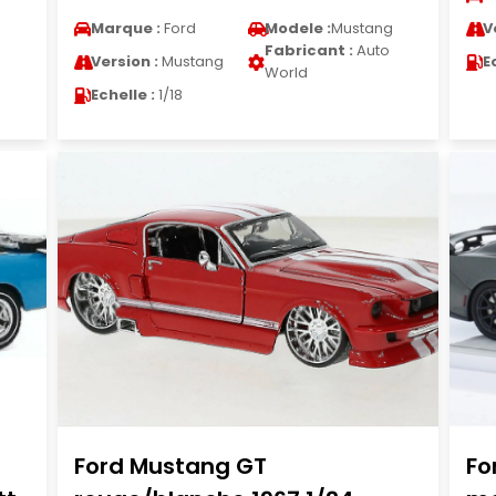
g
Marque :
Ford
Modele :
Mustang
V
Fabricant :
Auto
Version :
Mustang
E
World
Echelle :
1/18
Ford Mustang GT
Fo