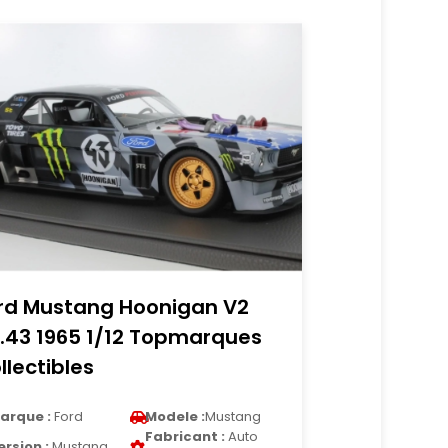
rd Mustang Hoonigan V2
.43 1965 1/12 Topmarques
llectibles
arque :
Ford
Modele :
Mustang
Fabricant :
Auto
ersion :
Mustang