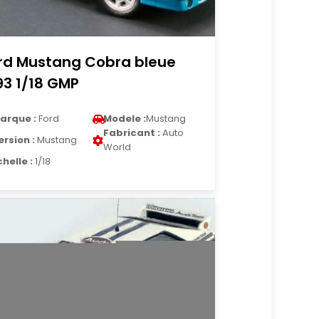
rd Mustang Cobra bleue
93 1/18 GMP
arque :
Ford
Modele :
Mustang
Fabricant :
Auto
ersion :
Mustang
World
chelle :
1/18