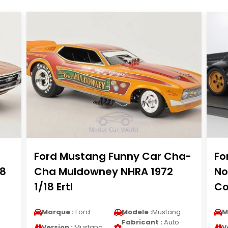
Ford Mustang Funny Car Cha-
Fo
18
Cha Muldowney NHRA 1972
No
1/18 Ertl
Co
g
Marque :
Ford
Modele :
Mustang
M
Fabricant :
Auto
Version :
Mustang
V