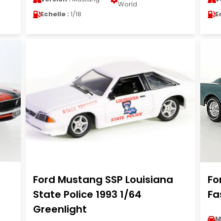
World
Echelle :
1/18
E
Ford Mustang SSP Louisiana
Fo
State Police 1993 1/64
Fa
Greenlight
M