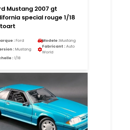
rd Mustang 2007 gt
lifornia special rouge 1/18
toart
arque :
Ford
Modele :
Mustang
Fabricant :
Auto
ersion :
Mustang
World
chelle :
1/18