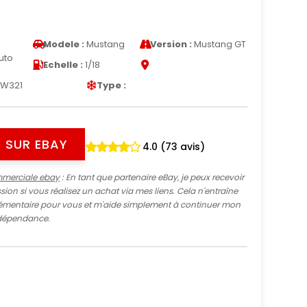
d
Modele :
Mustang
Version :
Mustang GT
uto
Echelle :
1/18
W321
Type :
 SUR EBAY
4.0 (73 avis)
mmerciale ebay
: En tant que partenaire eBay, je peux recevoir
ion si vous réalisez un achat via mes liens. Cela n'entraîne
mentaire pour vous et m'aide simplement à continuer mon
indépendance.