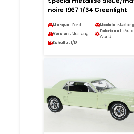
Special metallise bleue/ma
noire 1967 1/64 Greenlight
Marque :
Ford
Modele :
Mustan
Fabricant :
Auto
Version :
Mustang
World
Echelle :
1/18