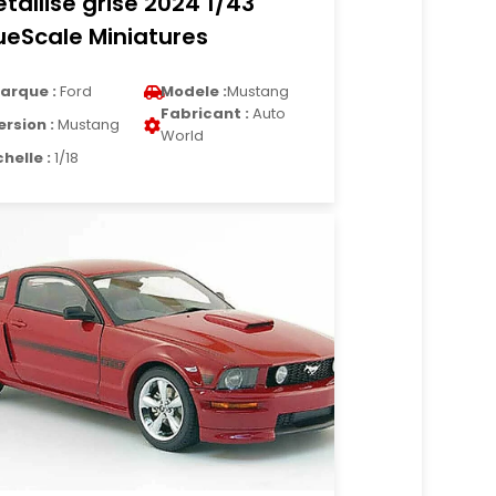
tallise grise 2024 1/43
ueScale Miniatures
arque :
Ford
Modele :
Mustang
Fabricant :
Auto
ersion :
Mustang
World
chelle :
1/18