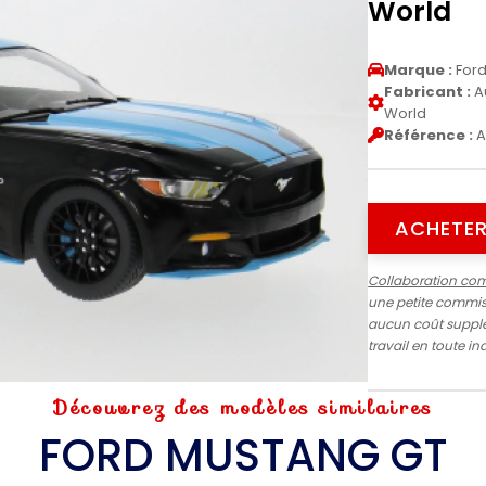
World
Marque :
For
Fabricant :
A
World
Référence :
A
ACHETER
Collaboration co
une petite commiss
aucun coût supplé
travail en toute 
Découvrez des modèles similaires
FORD MUSTANG GT