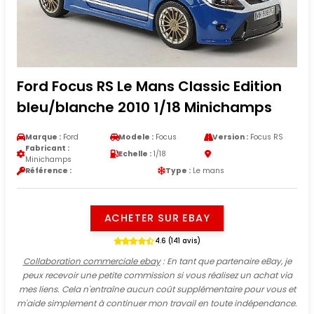
Ford Focus RS Le Mans Classic Edition
bleu/blanche 2010 1/18 Minichamps
Marque :
Ford
Modele :
Focus
Version :
Focus RS
Fabricant :
Echelle :
1/18
Minichamps
Référence :
Type :
Le mans
ACHETER SUR EBAY
4.6 (141 avis)
Collaboration commerciale ebay
: En tant que partenaire eBay, je
peux recevoir une petite commission si vous réalisez un achat via
mes liens. Cela n'entraîne aucun coût supplémentaire pour vous et
m'aide simplement à continuer mon travail en toute indépendance.