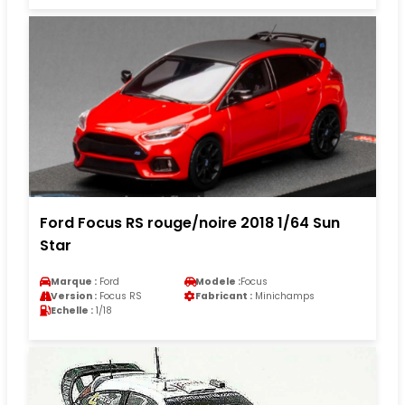
Ford Focus RS rouge/noire 2018 1/64 Sun
Star
Marque :
Ford
Modele :
Focus
Version :
Focus RS
Fabricant :
Minichamps
Echelle :
1/18