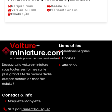
Marque :
Ferrari
Modele :
599
Version :
599 GTB
Fabricant :
Red Line
Echelle :
1/43
Voiture
-
Liens utiles
miniature.com
Mentions légales
Cookies
Un site de passionné pour passionné(e)s
Découvrez la voiture miniature
Affiliation
sous toutes ses formes sur le
plus grand site du monde dédié
aux passionnés de modèles
réduits !
Contact & Info
Maquette Mobylette
SEO par
Laurent Bousquet