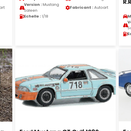
R.
Version :
Mustang
art
Fabricant :
Autoart
Saleen
Echelle :
1/18
M
V
S
E