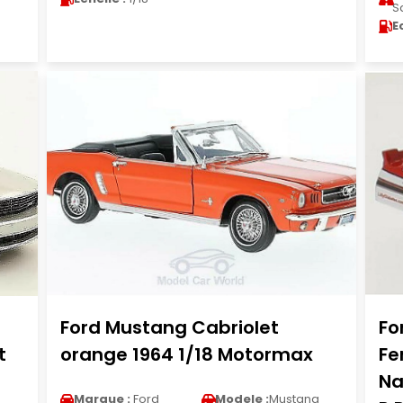
S
E
Ford Mustang Cabriolet
Fo
t
orange 1964 1/18 Motormax
Fe
Na
g
Marque :
Ford
Modele :
Mustang