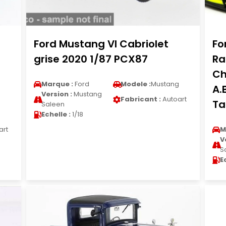
Ford Mustang VI Cabriolet
Fo
grise 2020 1/87 PCX87
Ra
Ch
Marque :
Ford
Modele :
Mustang
A.
Version :
Mustang
Fabricant :
Autoart
Ta
Saleen
g
Echelle :
1/18
art
M
V
S
E