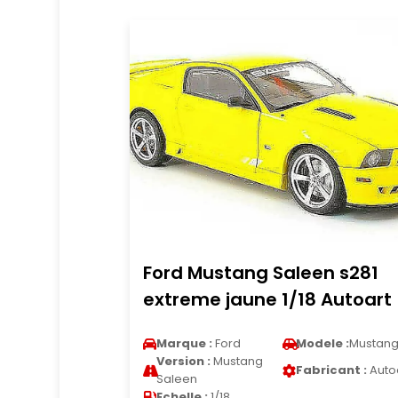
Ford Mustang Saleen s281
extreme jaune 1/18 Autoart
Marque :
Ford
Modele :
Mustan
Version :
Mustang
Fabricant :
Auto
Saleen
Echelle :
1/18