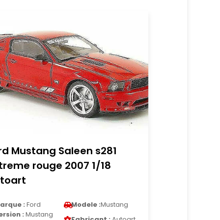
rd Mustang Saleen s281
treme rouge 2007 1/18
toart
arque :
Ford
Modele :
Mustang
ersion :
Mustang
Fabricant :
Autoart