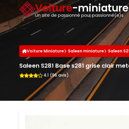
Panneau de gestion des cookies
Voiture
-miniatur
Un site de passionné pour passionné(e)s
Voiture Miniature
Saleen miniature
Saleen S2
Saleen S281 Base s281 grise clair met
4.1 (96 avis)