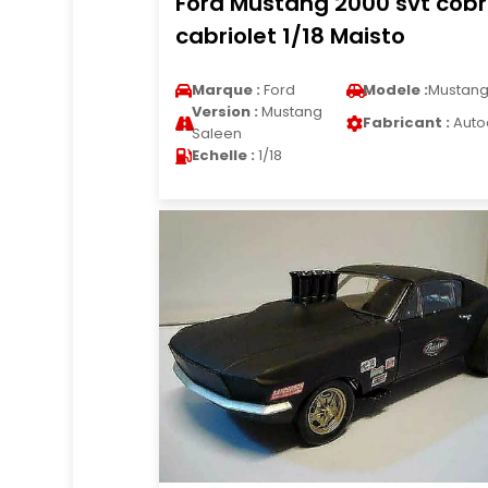
Ford Mustang 2000 svt cob
cabriolet 1/18 Maisto
Marque :
Ford
Modele :
Mustan
Version :
Mustang
Fabricant :
Auto
Saleen
Echelle :
1/18