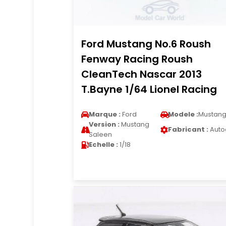
Ford Mustang No.6 Roush
Fenway Racing Roush
CleanTech Nascar 2013
T.Bayne 1/64 Lionel Racing
Marque :
Ford
Modele :
Mustan
Version :
Mustang
Fabricant :
Auto
Saleen
Echelle :
1/18