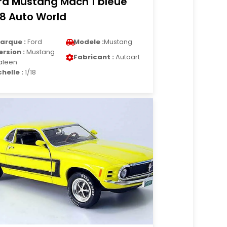
rd Mustang Mach 1 bleue
18 Auto World
arque :
Ford
Modele :
Mustang
ersion :
Mustang
Fabricant :
Autoart
aleen
chelle :
1/18