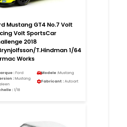
rd Mustang GT4 No.7 Volt
cing Volt SportsCar
allenge 2018
Brynjolfsson/T.Hindman 1/64
rmac Works
arque :
Ford
Modele :
Mustang
ersion :
Mustang
Fabricant :
Autoart
aleen
chelle :
1/18