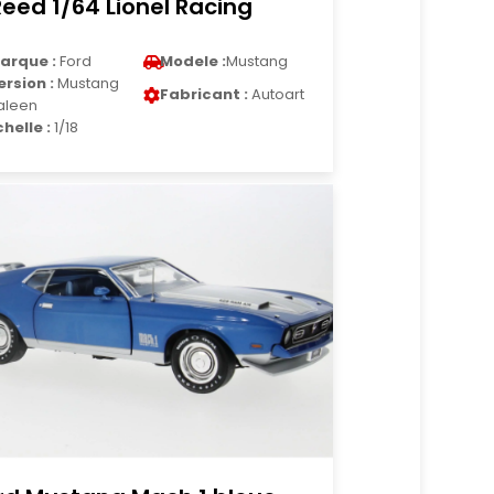
Reed 1/64 Lionel Racing
arque :
Ford
Modele :
Mustang
ersion :
Mustang
Fabricant :
Autoart
aleen
chelle :
1/18