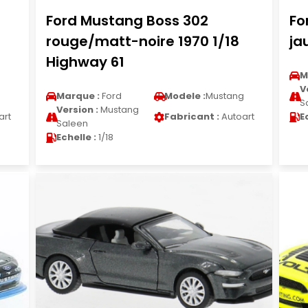
Ford Mustang Boss 302
Fo
rouge/matt-noire 1970 1/18
ja
Highway 61
M
V
g
Marque :
Ford
Modele :
Mustang
S
Version :
Mustang
art
Fabricant :
Autoart
E
Saleen
Echelle :
1/18