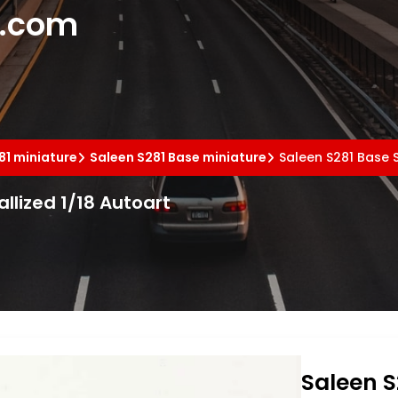
e.com
81 miniature
Saleen S281 Base miniature
Saleen S281 Base S
allized 1/18 Autoart
Saleen S