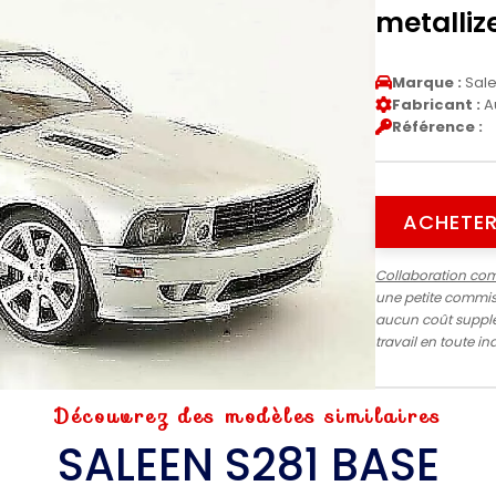
metalliz
Marque :
Sal
Fabricant :
A
Référence :
ACHETER
Collaboration co
une petite commiss
aucun coût supplé
travail en toute 
Découvrez des modèles similaires
SALEEN S281 BASE