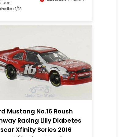
aleen
chelle :
1/18
rd Mustang No.16 Roush
nway Racing Lilly Diabetes
scar Xfinity Series 2016