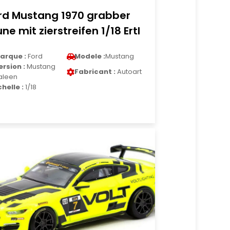
rd Mustang 1970 grabber
une mit zierstreifen 1/18 Ertl
arque :
Ford
Modele :
Mustang
ersion :
Mustang
Fabricant :
Autoart
aleen
chelle :
1/18