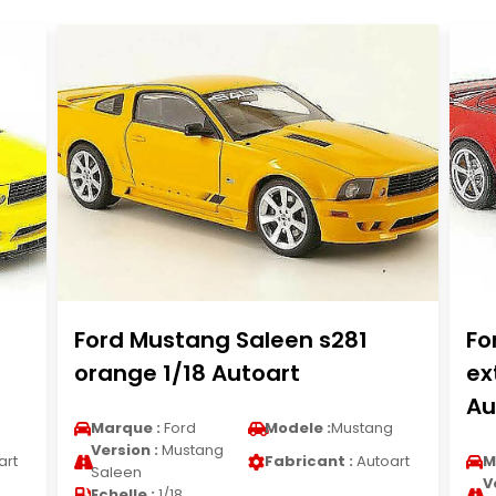
Ford Mustang Saleen s281
Fo
orange 1/18 Autoart
ex
Au
g
Marque :
Ford
Modele :
Mustang
Version :
Mustang
art
Fabricant :
Autoart
M
Saleen
V
Echelle :
1/18