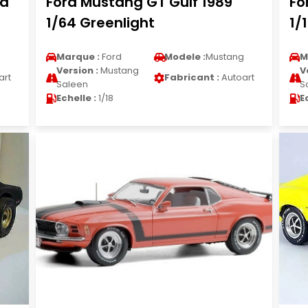
ra
Ford Mustang GT Gulf 1989
Fo
1/64 Greenlight
1/
g
Marque :
Ford
Modele :
Mustang
M
Version :
Mustang
V
art
Fabricant :
Autoart
Saleen
S
Echelle :
1/18
E