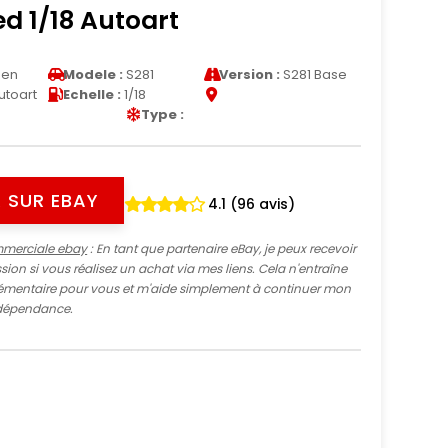
ed 1/18 Autoart
een
Modele :
S281
Version :
S281 Base
utoart
Echelle :
1/18
Type :
 SUR EBAY
4.1 (96 avis)
mmerciale ebay
: En tant que partenaire eBay, je peux recevoir
ion si vous réalisez un achat via mes liens. Cela n'entraîne
mentaire pour vous et m'aide simplement à continuer mon
indépendance.