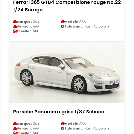
Ferrari 365 GTB4 Competizione rouge No.22
1/24 Burago
Marque :
Gaz
Modele :
AAA
Version :
AAA
Fabricant :
Nash Avtoprom
Echelle :
1/43
Porsche Panamera grise 1/87 Schuco
Marque :
Gaz
Modele :
AAA
Version :
AAA
Fabricant :
Nash Avtoprom
Echelle :
1/43