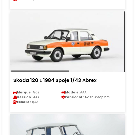
Skoda 120 L 1984 Spoje 1/43 Abrex
Marque :
Gaz
Modele :
AAA
Version :
AAA
Fabricant :
Nash Avtoprom
Echelle :
1/43