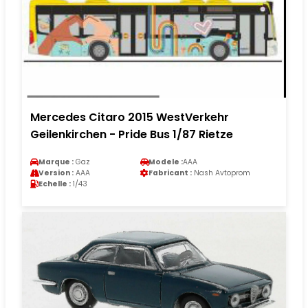
Mercedes Citaro 2015 WestVerkehr
Geilenkirchen - Pride Bus 1/87 Rietze
Marque :
Gaz
Modele :
AAA
Version :
AAA
Fabricant :
Nash Avtoprom
Echelle :
1/43