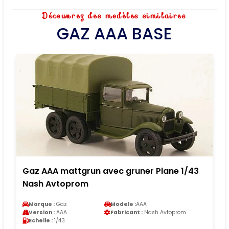
Découvrez des modèles similaires
GAZ AAA BASE
Gaz AAA mattgrun avec gruner Plane 1/43
Nash Avtoprom
Marque :
Gaz
Modele :
AAA
Version :
AAA
Fabricant :
Nash Avtoprom
Echelle :
1/43