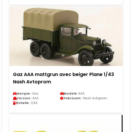
Gaz AAA mattgrun avec beiger Plane 1/43
Nash Avtoprom
Marque :
Gaz
Modele :
AAA
Version :
AAA
Fabricant :
Nash Avtoprom
Echelle :
1/43