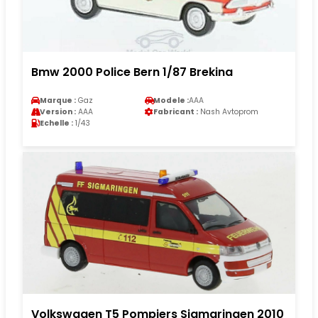
Bmw 2000 Police Bern 1/87 Brekina
Marque :
Gaz
Modele :
AAA
Version :
AAA
Fabricant :
Nash Avtoprom
Echelle :
1/43
Volkswagen T5 Pompiers Sigmaringen 2010