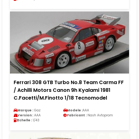
Ferrari 308 GTB Turbo No.8 Team Carma FF
/ Achilli Motors Canon 9h Kyalami 1981
C.Facetti/M.Finotto 1/18 Tecnomodel
Marque :
Gaz
Modele :
AAA
Version :
AAA
Fabricant :
Nash Avtoprom
Echelle :
1/43