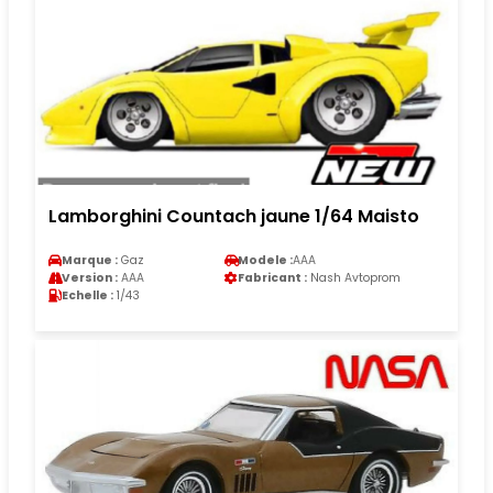
Lamborghini Countach jaune 1/64 Maisto
Marque :
Gaz
Modele :
AAA
Version :
AAA
Fabricant :
Nash Avtoprom
Echelle :
1/43