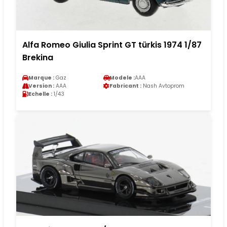
Alfa Romeo Giulia Sprint GT türkis 1974 1/87
Brekina
Marque :
Gaz
Modele :
AAA
Version :
AAA
Fabricant :
Nash Avtoprom
Echelle :
1/43