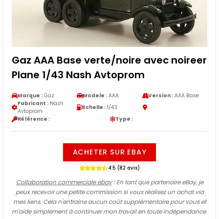
Gaz AAA Base verte/noire avec noireer
Plane 1/43 Nash Avtoprom
Marque :
Gaz
Modele :
AAA
Version :
AAA Base
Fabricant :
Nash
Echelle :
1/43
Avtoprom
Référence :
Type :
ACHETER SUR EBAY
4.5 (82 avis)
Collaboration commerciale ebay
: En tant que partenaire eBay, je
peux recevoir une petite commission si vous réalisez un achat via
mes liens. Cela n'entraîne aucun coût supplémentaire pour vous et
m'aide simplement à continuer mon travail en toute indépendance.