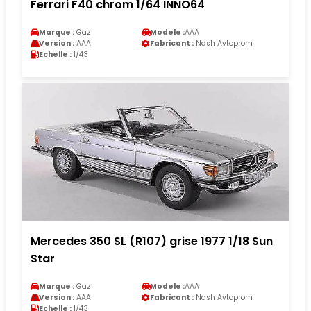
Ferrari F40 chrom 1/64 INNO64
Marque :
Gaz
Modele :
AAA
Version :
AAA
Fabricant :
Nash Avtoprom
Echelle :
1/43
Mercedes 350 SL (R107) grise 1977 1/18 Sun
Star
Marque :
Gaz
Modele :
AAA
Version :
AAA
Fabricant :
Nash Avtoprom
Echelle :
1/43