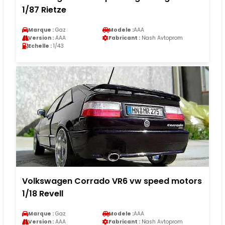
1/87 Rietze
Marque :
Gaz
Modele :
AAA
Version :
AAA
Fabricant :
Nash Avtoprom
Echelle :
1/43
Volkswagen Corrado VR6 vw speed motors
1/18 Revell
Marque :
Gaz
Modele :
AAA
Version :
AAA
Fabricant :
Nash Avtoprom