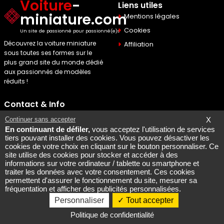
Voiture
-
Liens utiles
miniature.com
Mentions légales
Cookies
Un site de passionné pour passionné(e)s
Découvrez la voiture miniature
Affiliation
sous toutes ses formes sur le
plus grand site du monde dédié
aux passionnés de modèles
réduits !
Contact & Info
Maquette Mobylette
Continuer sans accepter
X
En continuant de défiler,
vous acceptez l'utilisation de services
SEO par
Laurent Bousquet
tiers pouvant installer des cookies. Vous pouvez désactiver les
cookies de votre choix en cliquant sur le bouton personnaliser. Ce
Page consultee le 2026 08
site utilise des cookies pour stocker et accéder à des
08
informations sur votre ordinateur / tablette ou smartphone et
Mais pourquoi le KI87 2026
traiter les données avec votre consentement. Ces cookies
permettent d'assurer le fonctionnement du site, mesurer sa
08 08
fréquentation et afficher des publicités personnalisées.
Personnaliser
Tout accepter
Copyright @ 2007-2026 - All rights reserved
Politique de confidentialité