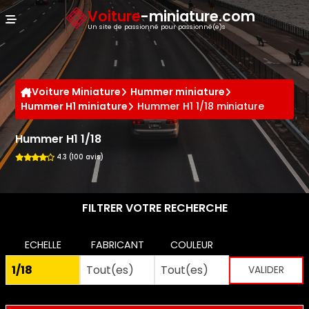
Panneau de gestion des cookies
Voiture
-miniature.com
Un site de passionné pour passionné(e)s
Voiture Miniature
Hummer miniature
Hummer H1 miniature
Hummer H1 1/18 miniature
Hummer H1 1/18
4.3 (100 avis)
FILTRER VOTRE RECHERCHE
ECHELLE
FABRICANT
COULEUR