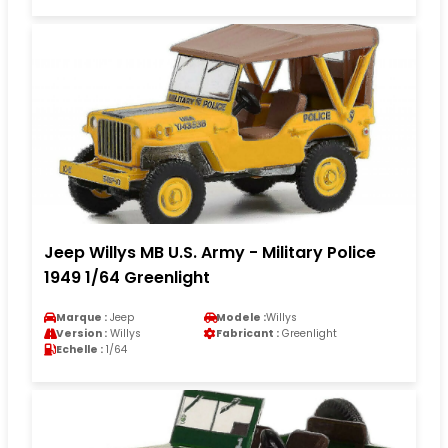
Jeep Willys MB U.S. Army - Military Police
1949 1/64 Greenlight
Marque :
Jeep
Modele :
Willys
Version :
Willys
Fabricant :
Greenlight
Echelle :
1/64