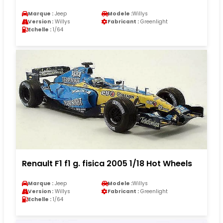
Marque :
Jeep
Modele :
Willys
Version :
Willys
Fabricant :
Greenlight
Echelle :
1/64
Renault F1 f1 g. fisica 2005 1/18 Hot Wheels
Marque :
Jeep
Modele :
Willys
Version :
Willys
Fabricant :
Greenlight
Echelle :
1/64