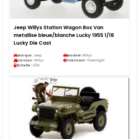
Jeep Willys Station Wagon Box Van
metallise bleue/blanche Lucky 1955 1/18
Lucky Die Cast
Marque :
Jeep
Modele :
Willys
Version :
Willys
Fabricant :
Greenlight
Echelle :
1/64