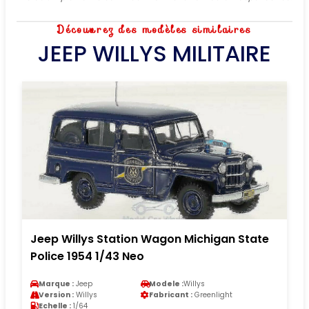
Découvrez des modèles similaires
JEEP WILLYS MILITAIRE
Jeep Willys Station Wagon Michigan State
Police 1954 1/43 Neo
Marque :
Jeep
Modele :
Willys
Version :
Willys
Fabricant :
Greenlight
Echelle :
1/64