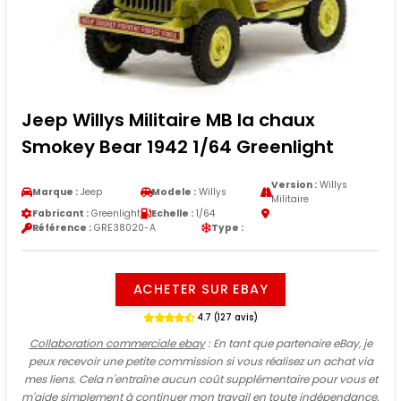
Jeep Willys Militaire MB la chaux
Smokey Bear 1942 1/64 Greenlight
Version :
Willys
Marque :
Jeep
Modele :
Willys
Militaire
Fabricant :
Greenlight
Echelle :
1/64
Référence :
GRE38020-A
Type :
ACHETER SUR EBAY
4.7 (127 avis)
Collaboration commerciale ebay
: En tant que partenaire eBay, je
peux recevoir une petite commission si vous réalisez un achat via
mes liens. Cela n'entraîne aucun coût supplémentaire pour vous et
m'aide simplement à continuer mon travail en toute indépendance.