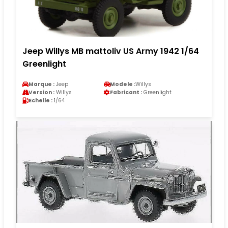
Jeep Willys MB mattoliv US Army 1942 1/64
Greenlight
Marque :
Jeep
Modele :
Willys
Version :
Willys
Fabricant :
Greenlight
Echelle :
1/64