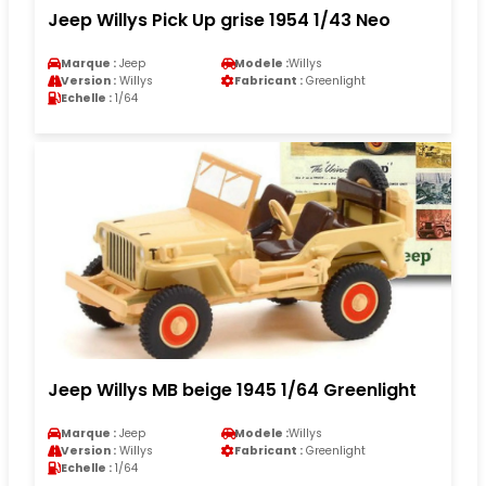
Jeep Willys Pick Up grise 1954 1/43 Neo
Marque :
Jeep
Modele :
Willys
Version :
Willys
Fabricant :
Greenlight
Echelle :
1/64
Jeep Willys MB beige 1945 1/64 Greenlight
Marque :
Jeep
Modele :
Willys
Version :
Willys
Fabricant :
Greenlight
Echelle :
1/64