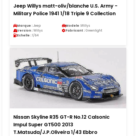
Jeep Willys matt-oliv/blanche U.S. Army -
Military Police 1941 1/18 Triple 9 Collection
Marque :
Jeep
Modele :
Willys
Version :
Willys
Fabricant :
Greenlight
Echelle :
1/64
Nissan Skyline R35 GT-R No.12 Calsonic
Impul Super GT500 2013
T.Matsuda/J.P.Oliveira 1/43 Ebbro