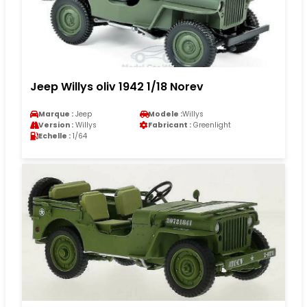
Jeep Willys oliv 1942 1/18 Norev
Marque :
Jeep
Modele :
Willys
Version :
Willys
Fabricant :
Greenlight
Echelle :
1/64