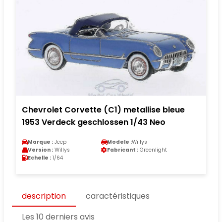
Chevrolet Corvette (C1) metallise bleue
1953 Verdeck geschlossen 1/43 Neo
Marque :
Jeep
Modele :
Willys
Version :
Willys
Fabricant :
Greenlight
Echelle :
1/64
description
caractéristiques
Les 10 derniers avis