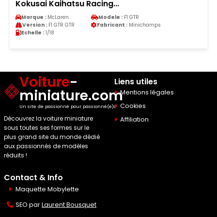
Kokusai Kaihatsu Racing...
Marque :
McLaren
Modele :
F1 GTR
Version :
F1 GTR GTR
Fabricant :
Minichamps
Echelle :
1/18
Voiture
-
Liens utiles
miniature.com
Mentions légales
Cookies
Un site de passionné pour passionné(e)s
Découvrez la voiture miniature
Affiliation
sous toutes ses formes sur le
plus grand site du monde dédié
aux passionnés de modèles
réduits !
Contact & Info
Maquette Mobylette
SEO par
Laurent Bousquet