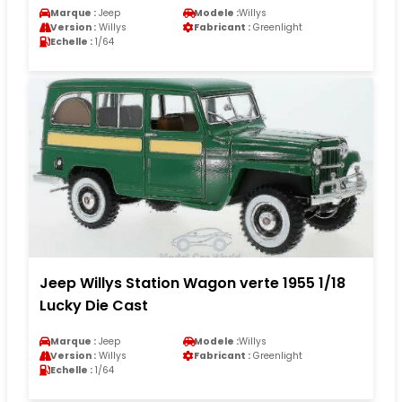
Marque :
Jeep
Modele :
Willys
Version :
Willys
Fabricant :
Greenlight
Echelle :
1/64
Jeep Willys Station Wagon verte 1955 1/18
Lucky Die Cast
Marque :
Jeep
Modele :
Willys
Version :
Willys
Fabricant :
Greenlight
Echelle :
1/64