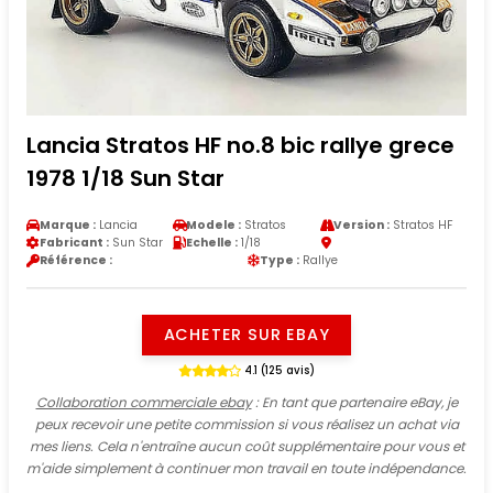
Lancia Stratos HF no.8 bic rallye grece
1978 1/18 Sun Star
Marque :
Lancia
Modele :
Stratos
Version :
Stratos HF
Fabricant :
Sun Star
Echelle :
1/18
Référence :
Type :
Rallye
ACHETER SUR EBAY
4.1 (125 avis)
Collaboration commerciale ebay
: En tant que partenaire eBay, je
peux recevoir une petite commission si vous réalisez un achat via
mes liens. Cela n'entraîne aucun coût supplémentaire pour vous et
m'aide simplement à continuer mon travail en toute indépendance.