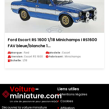
Ford Escort RS 1600 1/18 Minichamps I RS1600
FAV bleue/blanche 1...
Marque :
Ford
Modele :
Escort
Version :
Escort RS 1600
Fabricant :
Minichamps
Echelle :
1/18
Voiture
-
Liens utiles
miniature.com
Mentions légales
Cookies
Un site de passionné pour passionné(e)s
Découvrez la voiture miniature
Affiliation