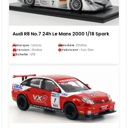
Audi R8 No.7 24h Le Mans 2000 1/18 Spark
Marque :
Lancia
Modele :
Stratos
Version :
Stratos
Fabricant :
Sun Star
Echelle :
1/18