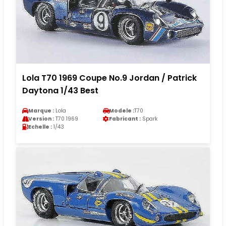
Lola T70 1969 Coupe No.9 Jordan / Patrick
Daytona 1/43 Best
Marque :
Lola
Modele :
T70
Version :
T70 1969
Fabricant :
Spark
Echelle :
1/43