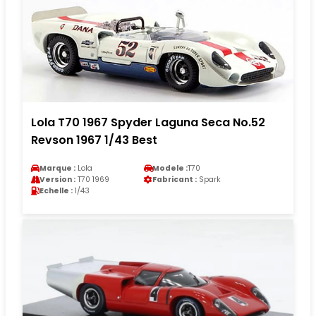
Lola T70 1967 Spyder Laguna Seca No.52
Revson 1967 1/43 Best
Marque :
Lola
Modele :
T70
Version :
T70 1969
Fabricant :
Spark
Echelle :
1/43