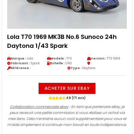
Lola T70 1969 MK3B No.6 Sunoco 24h
Daytona 1/43 Spark
Marque :
Lola
Modele :
T70
Version :
T70 1969
Fabricant :
Spark
Echelle :
1/43
Référence :
Type :
Daytona
ACHETER SUR EBAY
4.8 (171 avis)
Collaboration commerciale ebay
: En tant que partenaire eBay, je
peux recevoir une petite commission si vous réalisez un achat via
mes liens. Cela n'entraîne aucun coût supplémentaire pour vous et
m'aide simplement à continuer mon travail en toute indépendance.