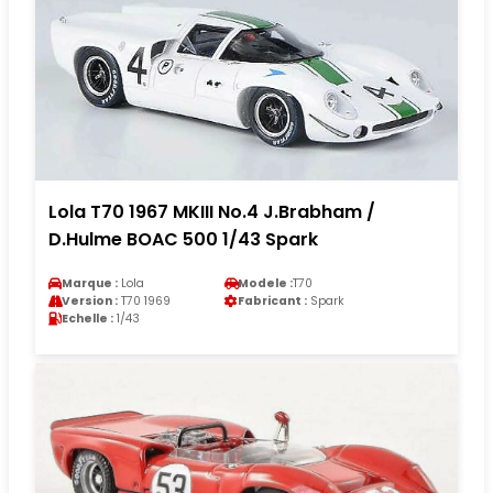
Lola T70 1967 MKIII No.4 J.Brabham /
D.Hulme BOAC 500 1/43 Spark
Marque :
Lola
Modele :
T70
Version :
T70 1969
Fabricant :
Spark
Echelle :
1/43