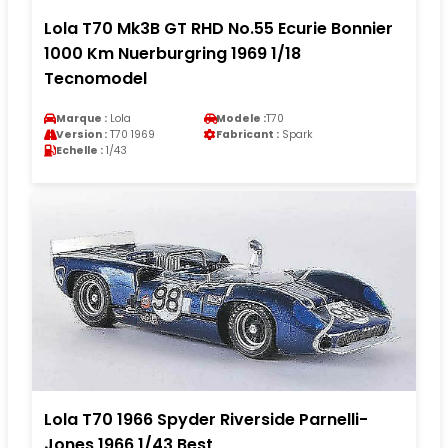
Lola T70 Mk3B GT RHD No.55 Ecurie Bonnier
1000 Km Nuerburgring 1969 1/18
Tecnomodel
Marque :
Lola
Modele :
T70
Version :
T70 1969
Fabricant :
Spark
Echelle :
1/43
Lola T70 1966 Spyder Riverside Parnelli-
Jones 1966 1/43 Best