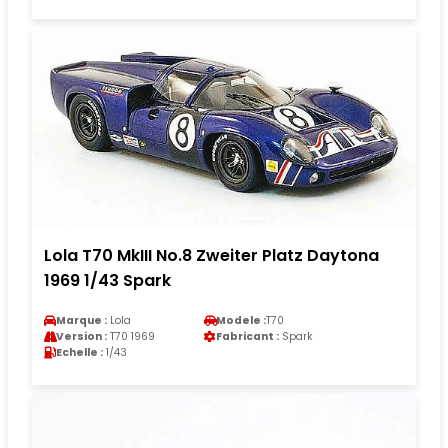
Lola T70 MkIII No.8 Zweiter Platz Daytona
1969 1/43 Spark
Marque :
Lola
Modele :
T70
Version :
T70 1969
Fabricant :
Spark
Echelle :
1/43