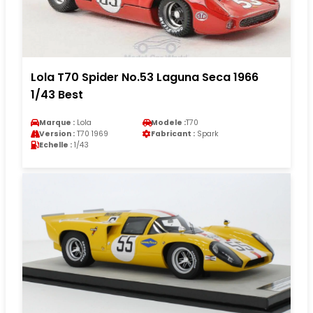
Lola T70 Spider No.53 Laguna Seca 1966
1/43 Best
Marque :
Lola
Modele :
T70
Version :
T70 1969
Fabricant :
Spark
Echelle :
1/43