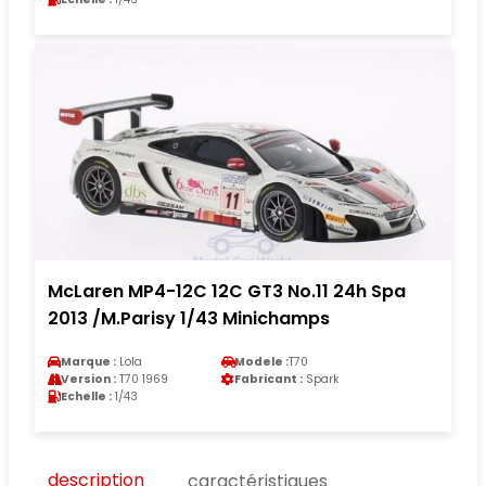
McLaren MP4-12C 12C GT3 No.11 24h Spa
2013 /M.Parisy 1/43 Minichamps
Marque :
Lola
Modele :
T70
Version :
T70 1969
Fabricant :
Spark
Echelle :
1/43
description
caractéristiques