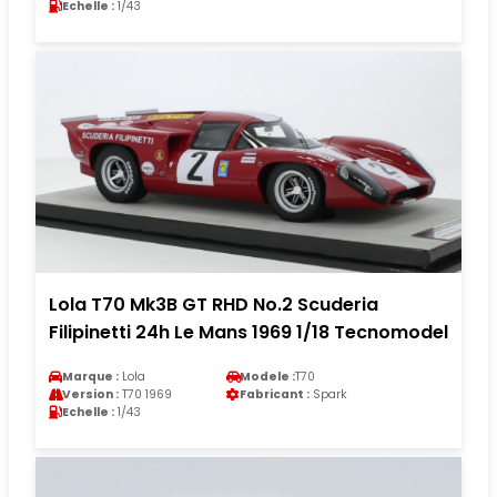
Echelle :
1/43
Lola T70 Mk3B GT RHD No.2 Scuderia
Filipinetti 24h Le Mans 1969 1/18 Tecnomodel
Marque :
Lola
Modele :
T70
Version :
T70 1969
Fabricant :
Spark
Echelle :
1/43