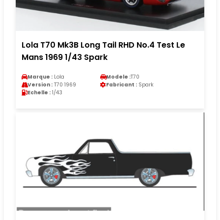
Lola T70 Mk3B Long Tail RHD No.4 Test Le
Mans 1969 1/43 Spark
Marque :
Lola
Modele :
T70
Version :
T70 1969
Fabricant :
Spark
Echelle :
1/43