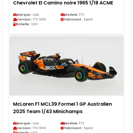
Chevrolet El Camino noire 1965 1/18 ACME
Marque :
Lola
Modele :
T70
Version :
T70 1969
Fabricant :
Spark
Echelle :
1/43
McLaren F1 MCL39 Formel 1 GP Australien
2025 Team 1/43 Minichamps
Marque :
Lola
Modele :
T70
Version :
T70 1969
Fabricant :
Spark
Echelle :
1/43