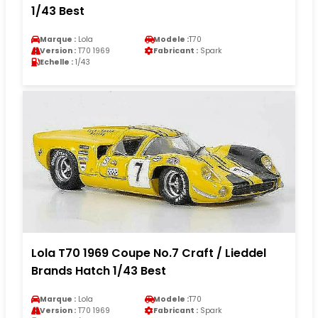
1/43 Best
Marque :
Lola
Modele :
T70
Version :
T70 1969
Fabricant :
Spark
Echelle :
1/43
Lola T70 1969 Coupe No.7 Craft / Lieddel
Brands Hatch 1/43 Best
Marque :
Lola
Modele :
T70
Version :
T70 1969
Fabricant :
Spark