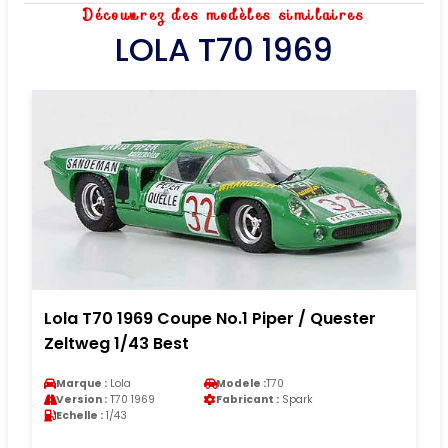
Découvrez des modèles similaires
LOLA T70 1969
Lola T70 1969 Coupe No.1 Piper / Quester
Zeltweg 1/43 Best
Marque :
Lola
Modele :
T70
Version :
T70 1969
Fabricant :
Spark
Echelle :
1/43