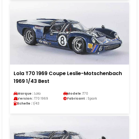
Lola T70 1969 Coupe Leslie-Motschenbach
1969 1/43 Best
Marque :
Lola
Modele :
T70
Version :
T70 1969
Fabricant :
Spark
Echelle :
1/43