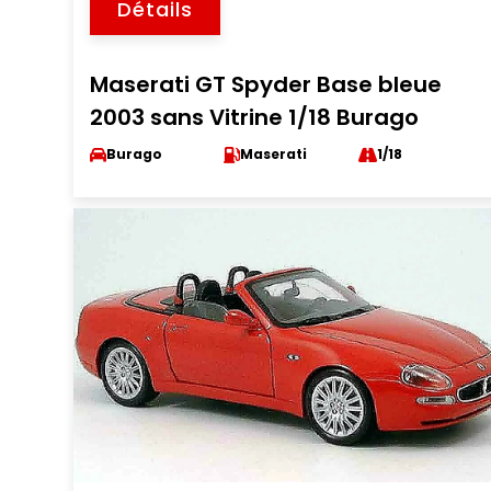
Détails
Maserati GT Spyder Base bleue
2003 sans Vitrine 1/18 Burago
Burago
Maserati
1/18