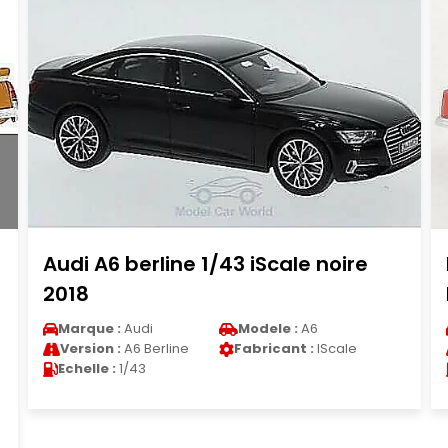
Mercedes 300 Base 1/87 Wiking
Pompiers
Marque :
Mercedes
Modele :
300
Version :
300 Base
Fabricant :
Wiking
Echelle :
1/87