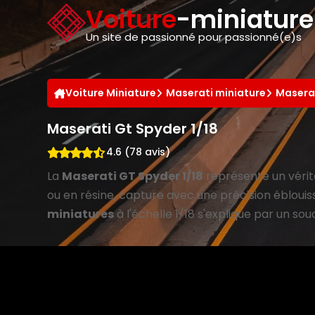
Panneau de gestion des cookies
Voiture
-miniatur
Un site de passionné pour passionné(e)s
Voiture Miniature
Maserati miniature
Maserat
Maserati Gt Spyder 1/18
4.6 (78 avis)
La
Maserati GT Spyder 1/18
représente un vérit
ou en résine, capture avec une précision éblouiss
miniatures
à l'échelle 1/18 s'explique par un so