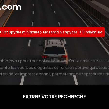
e.com
i Gt Spyder miniature
Maserati Gt Spyder 1/18 miniature
able joyau pour tout collectionneur d'autos miniatures. 
ante les courbes élégantes et l'allure sportive qui caract
uci du détail impressionnant, permettant de reproduire fidè
FILTRER VOTRE RECHERCHE