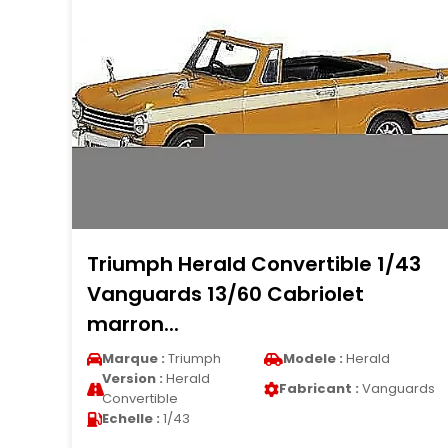
43
Audi A6 berline 1/43 iScale noire
2018
Marque :
Audi
Modele :
A6
Version :
A6 Berline
Fabricant :
IScale
Echelle :
1/43
ards