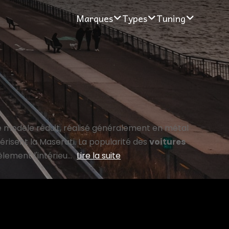
Marques
Types
Tuning
Ce modèle réduit, réalisé généralement en métal
érisent la Maserati. La popularité des
voitures
lement l'intérieu...
Lire la suite