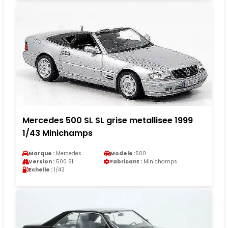
Mercedes 500 SL SL grise metallisee 1999
1/43 Minichamps
Marque :
Mercedes
Modele :
500
Version :
500 SL
Fabricant :
Minichamps
Echelle :
1/43