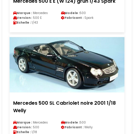
Mercedes 500 E E (W 124) grun 1/43 Spark
Marque :
Mercedes
Modele :
500
Version :
500 E
Fabricant :
Spark
Echelle :
1/43
Mercedes 500 SL Cabriolet noire 2001 1/18
Welly
Marque :
Mercedes
Modele :
500
Version :
500
Fabricant :
Welly
Echelle :
1/18