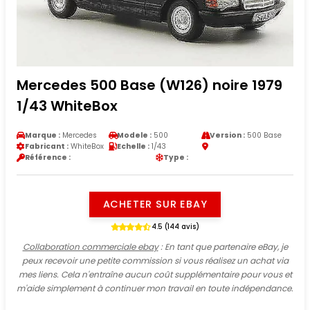
Mercedes 500 Base (W126) noire 1979
1/43 WhiteBox
Marque :
Mercedes
Modele :
500
Version :
500 Base
Fabricant :
WhiteBox
Echelle :
1/43
Référence :
Type :
ACHETER SUR EBAY
4.5 (144 avis)
Collaboration commerciale ebay
: En tant que partenaire eBay, je
peux recevoir une petite commission si vous réalisez un achat via
mes liens. Cela n'entraîne aucun coût supplémentaire pour vous et
m'aide simplement à continuer mon travail en toute indépendance.