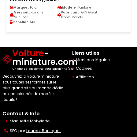
Marque :
Ford
Modele :
Fairlane
Version :
Fairlane
Fabricant :
GIM Great
Sunliner
Iconic Models
Echelle :
1/43
Voiture
-
Liens utiles
miniature.com
Mentions légales
Cookies
Un site de passionné pour passionné(e)s
Découvrez la voiture miniature
Affiliation
sous toutes ses formes sur le
plus grand site du monde dédié
aux passionnés de modèles
réduits !
Contact & Info
Maquette Mobylette
SEO par
Laurent Bousquet