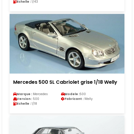
Echelle :
1/43
Mercedes 500 SL Cabriolet grise 1/18 Welly
Marque :
Mercedes
Modele :
500
Version :
500
Fabricant :
Welly
Echelle :
1/18