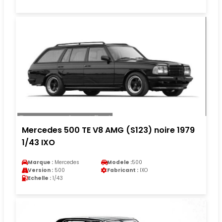
Mercedes 500 TE V8 AMG (S123) noire 1979
1/43 IXO
Marque :
Mercedes
Modele :
500
Version :
500
Fabricant :
IXO
Echelle :
1/43