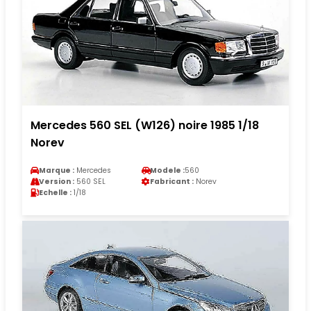
Mercedes 560 SEL (W126) noire 1985 1/18
Norev
Marque :
Mercedes
Modele :
560
Version :
560 SEL
Fabricant :
Norev
Echelle :
1/18