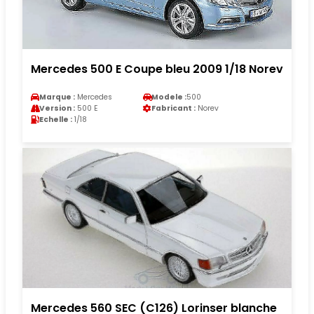
Mercedes 500 E Coupe bleu 2009 1/18 Norev
Marque :
Mercedes
Modele :
500
Version :
500 E
Fabricant :
Norev
Echelle :
1/18
Mercedes 560 SEC (C126) Lorinser blanche