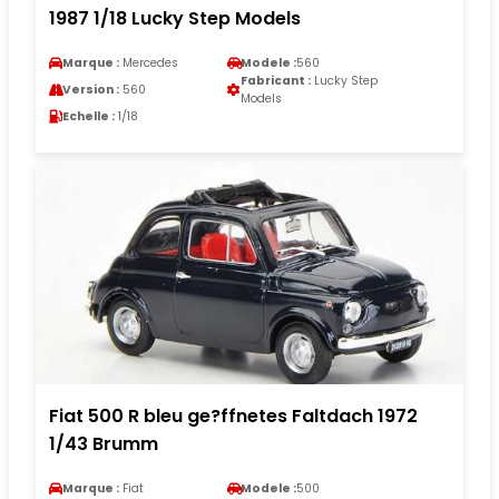
1987 1/18 Lucky Step Models
Marque :
Mercedes
Modele :
560
Fabricant :
Lucky Step
Version :
560
Models
Echelle :
1/18
Fiat 500 R bleu ge?ffnetes Faltdach 1972
1/43 Brumm
Marque :
Fiat
Modele :
500