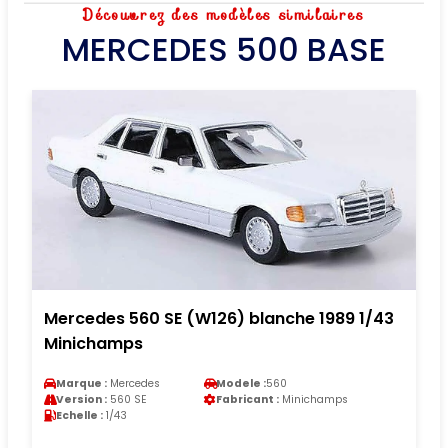
Découvrez des modèles similaires
MERCEDES 500 BASE
Mercedes 560 SE (W126) blanche 1989 1/43
Minichamps
Marque :
Mercedes
Modele :
560
Version :
560 SE
Fabricant :
Minichamps
Echelle :
1/43