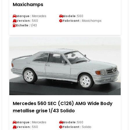
Maxichamps
Marque :
Mercedes
Modele :
560
Version :
560
Fabricant :
Maxichamps
Echelle :
1/43
Mercedes 560 SEC (C126) AMG Wide Body
metallise grise 1/43 Solido
Marque :
Mercedes
Modele :
560
Version :
560
Fabricant :
Solido