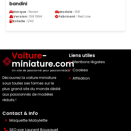
bandini
Marque :
Ferrari
Modele :
158
Version :
158 1964
Fabricant :
Red Line
Echelle :
1/43
Voiture
-
Liens utiles
miniature.com
Mentions légales
Cookies
Un site de passionné pour passionné(e)s
Découvrez la voiture miniature
Affiliation
sous toutes ses formes sur le
plus grand site du monde dédié
aux passionnés de modèles
réduits !
Contact & Info
Maquette Mobylette
SEO par
Laurent Bousquet