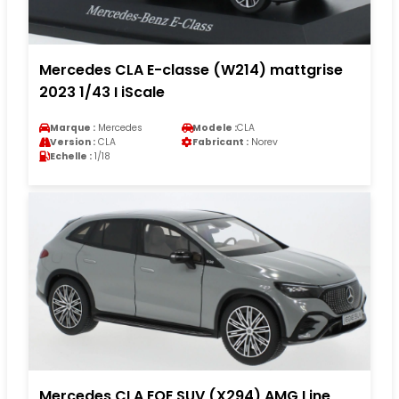
Mercedes CLA E-classe (W214) mattgrise
2023 1/43 I iScale
Marque :
Mercedes
Modele :
CLA
Version :
CLA
Fabricant :
Norev
Echelle :
1/18
Mercedes CLA EQE SUV (X294) AMG Line