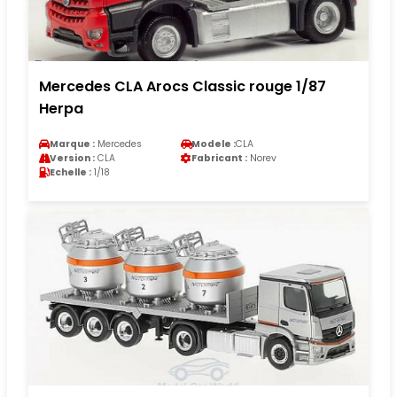
Mercedes CLA Arocs Classic rouge 1/87
Herpa
Marque :
Mercedes
Modele :
CLA
Version :
CLA
Fabricant :
Norev
Echelle :
1/18