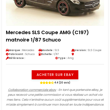
Mercedes SLS Coupe AMG (C197)
matnoire 1/87 Schuco
Marque :
Mercedes
Modele :
SLS
Version :
SLS Coupe
Fabricant :
Schuco
Echelle :
1/87
Référence :
Type :
Amg
ACHETER SUR EBAY
4.4 (20 avis)
Collaboration commerciale ebay
: En tant que partenaire eBay, je
peux recevoir une petite commission si vous réalisez un achat via
mes liens. Cela n'entraîne aucun coût supplémentaire pour vous et
m'aide simplement à continuer mon travail en toute indépendance.