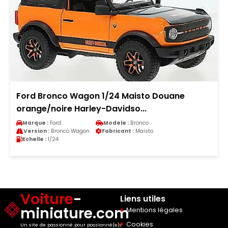
Ford Bronco Wagon 1/24 Maisto Douane
orange/noire Harley-Davidso...
Marque :
Ford
Modele :
Bronco
Version :
Bronco Wagon
Fabricant :
Maisto
Echelle :
1/24
Voiture
-
Liens utiles
miniature.com
Mentions légales
Cookies
Un site de passionné pour passionné(e)s