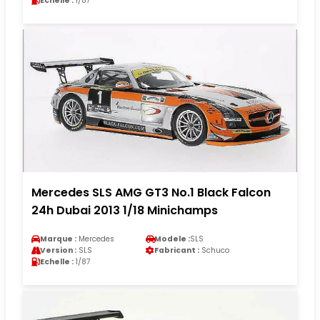
Echelle :
1/87
Mercedes SLS AMG GT3 No.1 Black Falcon
24h Dubai 2013 1/18 Minichamps
Marque :
Mercedes
Modele :
SLS
Version :
SLS
Fabricant :
Schuco
Echelle :
1/87