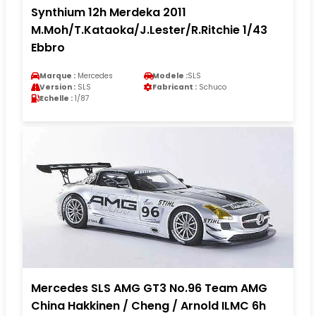
Synthium 12h Merdeka 2011
M.Moh/T.Kataoka/J.Lester/R.Ritchie 1/43
Ebbro
Marque :
Mercedes
Modele :
SLS
Version :
SLS
Fabricant :
Schuco
Echelle :
1/87
Mercedes SLS AMG GT3 No.96 Team AMG
China Hakkinen / Cheng / Arnold ILMC 6h