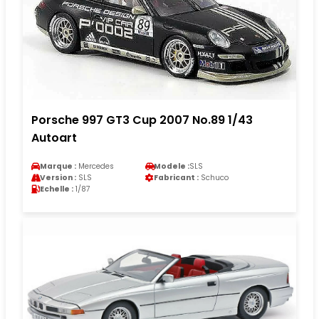
Porsche 997 GT3 Cup 2007 No.89 1/43
Autoart
Marque :
Mercedes
Modele :
SLS
Version :
SLS
Fabricant :
Schuco
Echelle :
1/87