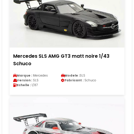
Mercedes SLS AMG GT3 matt noire 1/43
Schuco
Marque :
Mercedes
Modele :
SLS
Version :
SLS
Fabricant :
Schuco
Echelle :
1/87