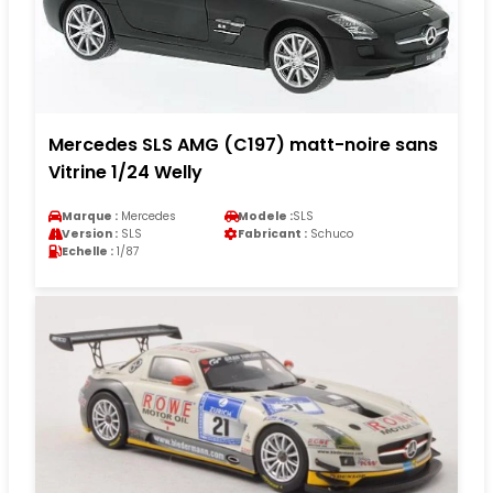
Mercedes SLS AMG (C197) matt-noire sans
Vitrine 1/24 Welly
Marque :
Mercedes
Modele :
SLS
Version :
SLS
Fabricant :
Schuco
Echelle :
1/87