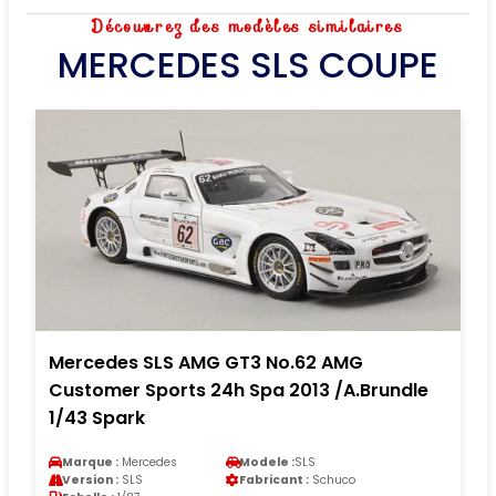
Découvrez des modèles similaires
MERCEDES SLS COUPE
Mercedes SLS AMG GT3 No.62 AMG
Customer Sports 24h Spa 2013 /A.Brundle
1/43 Spark
Marque :
Mercedes
Modele :
SLS
Version :
SLS
Fabricant :
Schuco